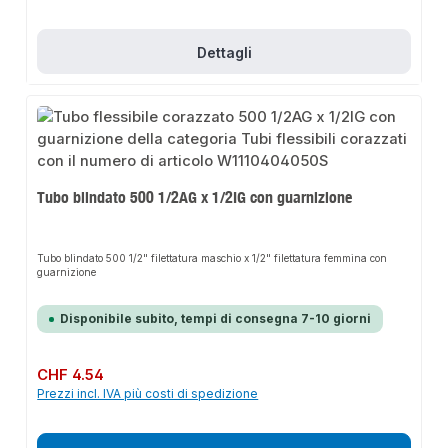
CelsiusDVGW zertifiziert · Zulassungen: KTW-A · W270 · W543 · max. 10
bar · max. 70 °C
Dettagli
Tubo blindato 500 1/2AG x 1/2IG con guarnizione
Tubo blindato 500 1/2" filettatura maschio x 1/2" filettatura femmina con
guarnizione
Disponibile subito, tempi di consegna 7-10 giorni
Prezzo normale:
CHF 4.54
Prezzi incl. IVA più costi di spedizione