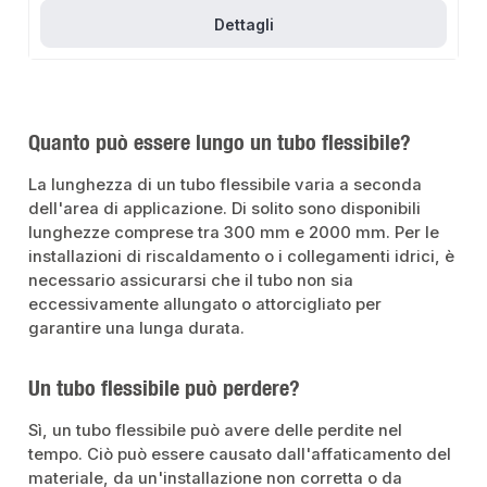
depuratori d'acqua.Il tubo universale convince per il ridotto stoccaggio, la
lunga durata, l'elevata sicurezza di funzionamento e la facilità di
Dettagli
installazione.Osservare le istruzioni di installazione per un funzionamento
sicuro.Per collegare i tubi flessibili dell'acqua potabile, utilizzare i nostri
raccordi, ad esempio le valvole ad angolo. Per i dadi di raccordo, utilizzare le
guarnizioni in dotazione e non il nastro di tenuta o la canapa.Dati del
prodottoDimensioni: dado di raccordo 2x 1/2 pollice IT, lunghezza: 500 mm,
diametro interno: 8 mm, diametro esterno: 11,5 mm.Guaina e manicotto in
acciaio inox AISI 304; dado di raccordo in ottone CW617N; tubo interno in
Quanto può essere lungo un tubo flessibile?
TPEIntervallo di pressione e temperatura: 10 bar a 70°C; portata: 29 l/min a 3
barApplicazione: connessioni sanitarieLa fornitura comprende il tubo
flessibile con le guarnizioni.
La lunghezza di un tubo flessibile varia a seconda
dell'area di applicazione. Di solito sono disponibili
lunghezze comprese tra 300 mm e 2000 mm. Per le
installazioni di riscaldamento o i collegamenti idrici, è
necessario assicurarsi che il tubo non sia
eccessivamente allungato o attorcigliato per
garantire una lunga durata.
Un tubo flessibile può perdere?
Sì, un tubo flessibile può avere delle perdite nel
tempo. Ciò può essere causato dall'affaticamento del
materiale, da un'installazione non corretta o da