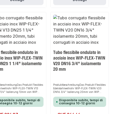
flessibile ondulato in
Tubo flessibile ondulato in
aio inox WIP-FLEX-TWIN
acciaio inox WIP-FLEX-TWIN
DN25 1 1/4" isolamento
V20 DN16 3/4" isolamento
mm
20 mm
beschreibungDas Produkt Flexibles
ProduktbeschreibungDas Produkt Flexibles
ahlwellrohr WIP-FLEX-TWIN V13
Edelstahlwellrohr WIP-FLEX-TWIN V20
1/4" Isolierung 13mm von WIP
DN16 3/4" Isolierung 20mm von WIP
eine schnelle, einfache und sichere
bietet eine schnelle, einfache und sichere
zur Verrohrung in Solaranlagen.
Lösung zur Verrohrung in Solaranlagen.
sponibile subito, tempi di
Disponibile subito, tempi di
r hohen Flexibilität sorgt es für
Dank der hohen Flexibilität sorgt es für
nsegna 10-12 giorni
consegna 10-12 giorni
en Halt und passt sich flexibel an
perfekten Halt und passt sich flexibel an
edene bauliche Gegebenheiten an.
verschiedene bauliche Gegebenheiten an.
uste Design und die einfache
Das robuste Design und die einfache
normale:
Prezzo normale: