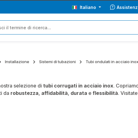
Italiano
Assistenz
Installazione
Sistemi di tubazioni
Tubi ondulati in acciaio ino
nostra selezione di
tubi corrugati in acciaio inox
. Copriamo
ti da
robustezza
,
affidabilità
,
durata
e
flessibilità
. Visita