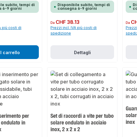
wird gezielt durch Stauchung der
superficie di tenuta per
le subito, tempi di
Disponibile subito, tempi di
Di
Wellrohrenden ein Flansch hergestellt,
A tal fine sono necessari
 6-9 giorni
consegna 6-9 giorni
co
welcher als Dichtungsfläche für die
ussione e la ganascia di
Installation erforderlich ist. Dazu werden
iata. L'uso dell'utensile a
benötigt, die geeignete Klemmbacke und
lera notevolmente l'intero
Prezzo normale:
CHF 38.13
Prezzo 
CH
das Schlagwerkzeug. Der Einsatz des
Da
Da
ile a percussione è
Werkzeuges beschleunigt den gesamten
A più costi di
Prezzi incl. IVA più costi di
Prezzi 
ne che per il DN32) e può
Prozess erheblich. Die Klemmbacken sind
per tubi corrugati di
spedizione
spedi
erhältlich in den Wellrohrgrößen DN12,
2, DN16, DN20 e DN25. A
DN16, DN20 und DN25. In Abhängigkeit
tro del tubo corrugato, è
vom Durchmesser des Wellrohres, müssen
ionare la ganascia di
sie die Klemmbacke auswählen.
l carrello
Dettagli
Guarn
solar
nserimento per
Set di raccordi a vite per tubo
inox
 ondulato in
solare ondulato in acciaio
x
inox, 2 x 2 x 2