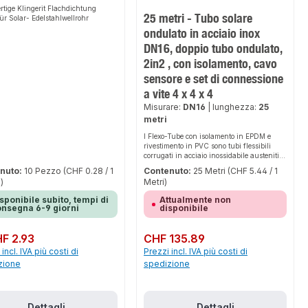
tige Klingerit Flachdichtung
25 metri - Tubo solare
ür Solar- Edelstahlwellrohr
ondulato in acciaio inox
DN16, doppio tubo ondulato,
2in2 , con isolamento, cavo
sensore e set di connessione
a vite 4 x 4 x 4
Misurare:
DN16
|
lunghezza:
25
metri
I Flexo-Tube con isolamento in EPDM e
rivestimento in PVC sono tubi flessibili
corrugati in acciaio inossidabile austenitico
AISI 316L, in conformità alla norma EN
nuto:
10 Pezzo
(CHF 0.28 / 1
Contenuto:
25 Metri
(CHF 5.44 / 1
ISO 10380. Sono destinati agli impianti
)
Metri)
solari. Grazie all'isolamento in EPDM, il
tubo solare è resistente ai raggi UV e il
sponibile subito, tempi di
Attualmente non
rivestimento in PVC lo protegge anche da
nsegna 6-9 giorni
disponibile
eventuali danni causati da uccelli. Tutti i
tubi corrugati doppi preisolati sono forniti
con un set di raccordi da 12 pezzi
normale:
F 2.93
Prezzo normale:
CHF 135.89
contenente 4x dadi di raccordo, 4x anelli di
incl. IVA più costi di
Prezzi incl. IVA più costi di
inserimento e 4x guarnizioni piatte.
zione
spedizione
Dettagli
Dettagli