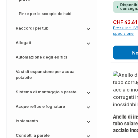
necessaria come 
Disponibi
l'installazione. 
consegna
l'utensile a perc
Pinze per lo scoppio dei tubi
serraggio appropr
percussione acce
Prezzo normale:
CHF 43.61
processo. L'utens
Raccordi per tubi
Prezzi incl. IV
universale (tran
essere utilizzato 
spedizione
dimensioni DN1
seconda del diame
Allegati
necessario selez
serraggio.
Ne
Automazione degli edifici
Vasi di espansione per acqua
potabile
Sistema di montaggio a parete
Acque reflue e fognature
Anello di i
Isolamento
tubo solare
acciaio ino
Condotti a parete