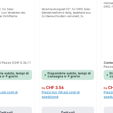
Hochwer
DN12, f
, für Solar-
Verschraubungsset 1/2", für DN12 Solar-
r zum Verstärken des
Edelstahlwellrohr6-teilig, bestehend aus:
er Dichtfläche
2x Überwurfmuttern vernickelt, 2x
Einlegeringen und 2x Flachdichtungen
0 Pezzo
(CHF 0.36 / 1
Conte
Pezzo
le subito, tempi di
Disponibile subito, tempi di
Di
 6-9 giorni
consegna 6-9 giorni
co
Prezzo normale:
CHF 3.56
Prezzo 
CH
Da
Da
A più costi di
Prezzi incl. IVA più costi di
Prezzi 
spedizione
spedi
Dettagli
Dettagli