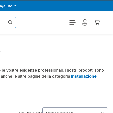
a/aiuto
Il carrel
x
 le vostre esigenze professionali. I nostri prodotti sono
te anche le altre pagine della categoria
Installazione
.