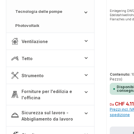
Tecnologia delle pompe
Einlegering DN12
Edelstahlwellroh
Flansches und d
Photovoltaik
Ventilazione
Tetto
Contenuto:
1
Strumento
Pezzo)
Disponibi
consegna
Forniture per l'edilizia e
l'officina
Prezzo normale:
CHF 4.11
Da
Prezzi incl. IV
Sicurezza sul lavoro -
spedizione
Abbigliamento da lavoro