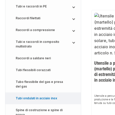
Tubi e raccordi in PE
Raccordi filettati
Raccordi a compressione
Tubi e raccordi in composito
multistrato
Raccordi a saldare neri
Utensile a 
(martello) p
Tubi flessibili corazzati
di estremità
in acciaio 
Tubo flessibile del gas e presa
del gas
Utensile a percus
Tubi ondulati in acciaio inox
produzione e la f
tenuta su tubi co
solare. L'utensil
Spine di costruzione e spine di
utilizzato per cr
ribaltando le est
prova