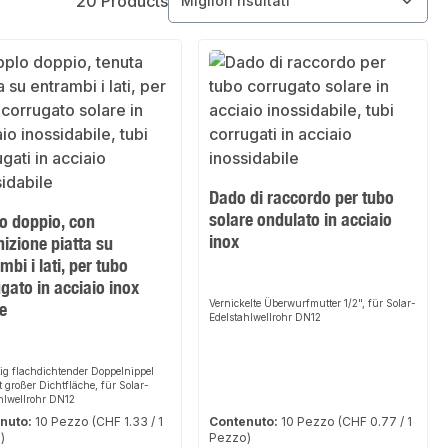
20 Products
Dado di raccordo per tubo
solare ondulato in acciaio
o doppio, con
inox
izione piatta su
mbi i lati, per tubo
gato in acciaio inox
Vernickelte Überwurfmutter 1/2", für Solar-
e
Edelstahlwellrohr DN12
tig flachdichtender Doppelnippel
it großer Dichtfläche, für Solar-
hlwellrohr DN12
nuto:
10 Pezzo
(CHF 1.33 / 1
Contenuto:
10 Pezzo
(CHF 0.77 / 1
)
Pezzo)