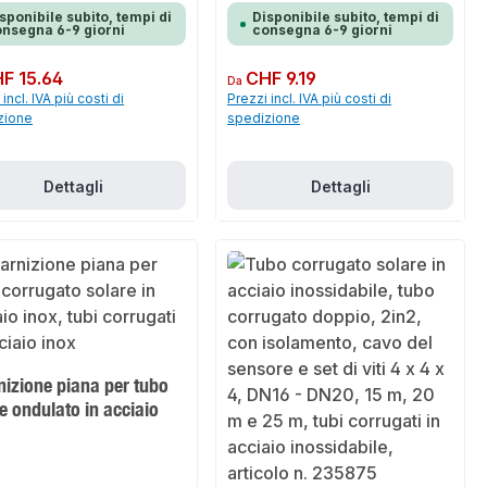
sponibile subito, tempi di
Disponibile subito, tempi di
nsegna 6-9 giorni
consegna 6-9 giorni
normale:
F 15.64
Prezzo normale:
CHF 9.19
Da
incl. IVA più costi di
Prezzi incl. IVA più costi di
zione
spedizione
Dettagli
Dettagli
izione piana per tubo
e ondulato in acciaio