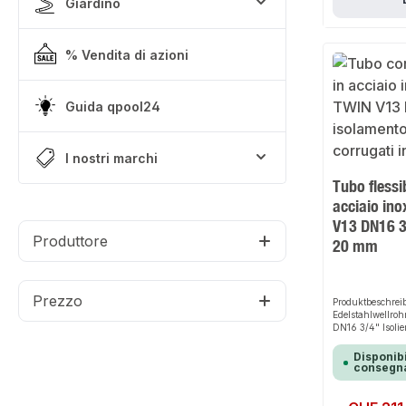
Giardino
% Vendita di azioni
Guida qpool24
I nostri marchi
Tubo flessi
acciaio in
V13 DN16 3
Produttore
20 mm
Prezzo
Produktbeschrei
Edelstahlwellro
DN16 3/4" Isoli
eine schnelle, e
Lösung zur Verr
Disponibi
Dank der hohen Fl
consegna
perfekten Halt un
verschiedene ba
Das robuste Des
Prezzo normale: