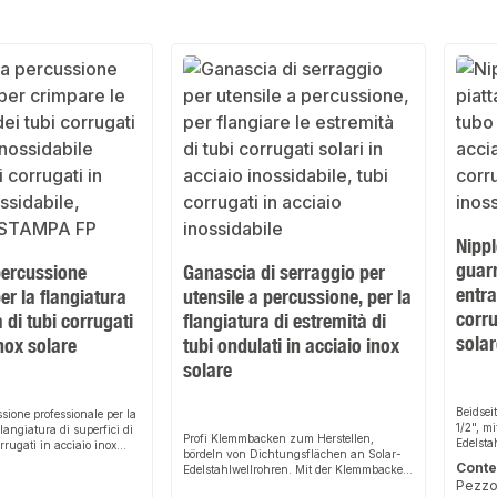
Nippl
guarn
percussione
Ganascia di serraggio per
entra
er la flangiatura
utensile a percussione, per la
corru
 di tubi corrugati
flangiatura di estremità di
solar
inox solare
tubi ondulati in acciaio inox
solare
Beidsei
sione professionale per la
1/2", m
langiatura di superfici di
Profi Klemmbacken zum Herstellen,
Edelsta
rrugati in acciaio inox
bördeln von Dichtungsflächen an Solar-
e a percussione viene
Conte
Edelstahlwellrohren. Mit der Klemmbacke
eare una flangia,
Pezzo
und dem dazugehörigen Schlagwerkzeug,
remità del tubo corrugato,