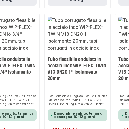
bile ondulato in
Tubo flessibile ondulato in
Tubo 
ox WIP-FLEX-TWIN
acciaio inox WIP-FLEX-TWIN
acci
/4" isolamento
V13 DN20 1" isolamento
V13 
20mm
20 
bungDas Produkt Flexibles
ProduktbeschreibungDas Produkt Flexibles
Produkt
hr WIP-FLEX-TWIN V13
Edelstahlwellrohr WIP-FLEX-TWIN V13
Edelst
erung 13mm von WIP bietet
DN20 1" Isolierung 13mm von WIP bietet
DN25 1 
infache und sichere
eine schnelle, einfache und sichere
bietet 
ohrung in Solaranlagen.
Lösung zur Verrohrung in Solaranlagen.
Lösung 
le subito, tempi di
Disponibile subito, tempi di
Di
exibilität sorgt es für
Dank der hohen Flexibilität sorgt es für
Dank de
 10-12 giorni
consegna 10-12 giorni
co
d passt sich flexibel an
perfekten Halt und passt sich flexibel an
perfekt
uliche Gegebenheiten an.
verschiedene bauliche Gegebenheiten an.
verschi
ign und die einfache
Das robuste Design und die einfache
Das rob
Prezzo normale:
Prezzo 