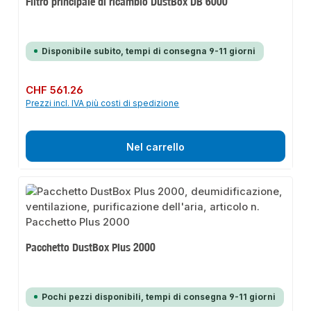
Filtro principale di ricambio DustBox DB 6000
Disponibile subito, tempi di consegna 9-11 giorni
Prezzo normale:
CHF 561.26
Prezzi incl. IVA più costi di spedizione
Nel carrello
Pacchetto DustBox Plus 2000
Pochi pezzi disponibili, tempi di consegna 9-11 giorni