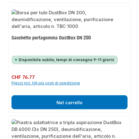
Sacchetto portagomma DustBox DN 200
Disponibile subito, tempi di consegna 9-11 giorni
Prezzo normale:
CHF 76.77
Prezzi incl. IVA più costi di spedizione
Nel carrello