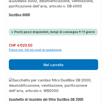
DustBox 6000
Pochi pezzi disponibili, tempi di consegna 9-11 giorni
Prezzo normale:
CHF 6’023.50
Prezzi incl. IVA più costi di spedizione
Nel carrello
Sacchetto di ricambio del filtro DustBox DB 2000