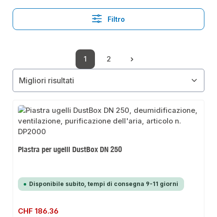
Filtro
1
2
Pagina
Pagina
Piastra per ugelli DustBox DN 250
Disponibile subito, tempi di consegna 9-11 giorni
Prezzo normale:
CHF 186.36