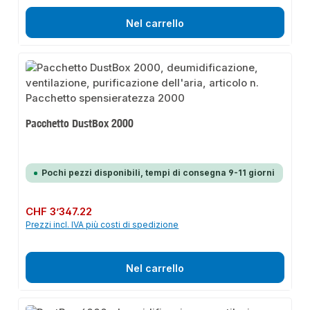
Nel carrello
Pacchetto DustBox 2000
Pochi pezzi disponibili, tempi di consegna 9-11 giorni
Prezzo normale:
CHF 3’347.22
Prezzi incl. IVA più costi di spedizione
Nel carrello