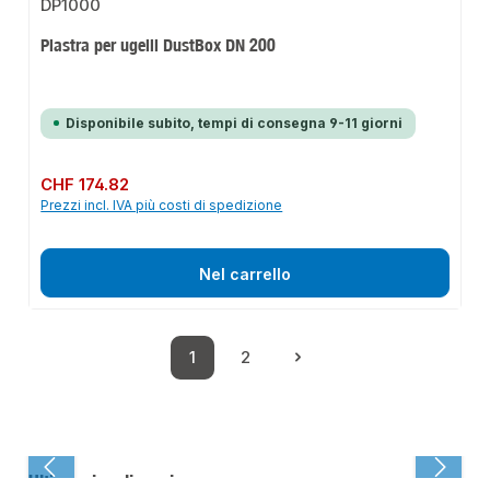
Piastra per ugelli DustBox DN 200
Disponibile subito, tempi di consegna 9-11 giorni
Prezzo normale:
CHF 174.82
Prezzi incl. IVA più costi di spedizione
Nel carrello
1
2
Pagina
Pagina
Ultima visualizzazione: