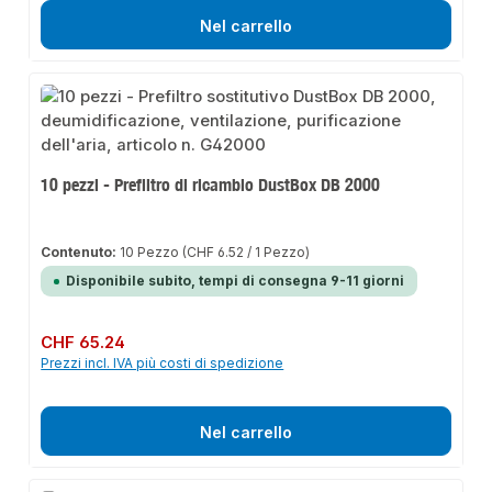
Nel carrello
10 pezzi - Prefiltro di ricambio DustBox DB 2000
Contenuto:
10 Pezzo
(CHF 6.52 / 1 Pezzo)
Disponibile subito, tempi di consegna 9-11 giorni
Prezzo normale:
CHF 65.24
Prezzi incl. IVA più costi di spedizione
Nel carrello