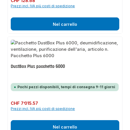
CHF 128.68
Prezzi incl. IVA più costi di spedizione
Nel carrello
DustBox Plus pacchetto 6000
Pochi pezzi disponibili, tempi di consegna 9-11 giorni
Prezzo normale:
CHF 7’015.57
Prezzi incl. IVA più costi di spedizione
Nel carrello