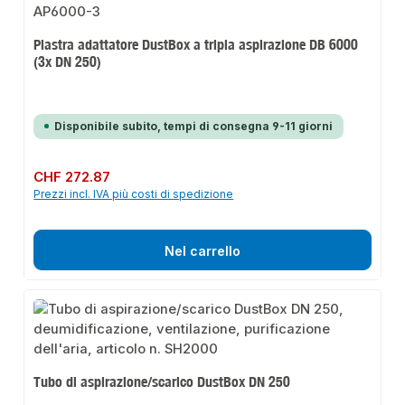
Piastra adattatore DustBox a tripla aspirazione DB 6000
(3x DN 250)
Disponibile subito, tempi di consegna 9-11 giorni
Prezzo normale:
CHF 272.87
Prezzi incl. IVA più costi di spedizione
Nel carrello
Tubo di aspirazione/scarico DustBox DN 250