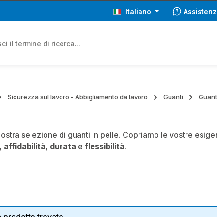
Italiano
Assistenz
Sicurezza sul lavoro - Abbigliamento da lavoro
Guanti
Guanti
nostra selezione di guanti in pelle. Copriamo le vostre esigen
,
affidabilità
,
durata
e
flessibilità
.
 prodotto trovato.