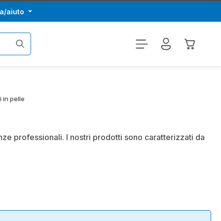
a/aiuto
Il carrel
 in pelle
ze professionali. I nostri prodotti sono caratterizzati da