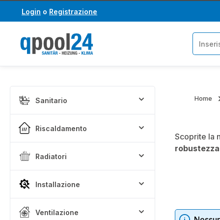
Login
o
Registrazione
assa al contenuto principale
Salta alla ricerca
Home
Sanitario
Riscaldamento
Scoprite la 
robustezza
Radiatori
Installazione
Ventilazione
Nessun