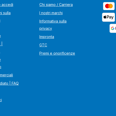
o accedi
Chi siamo / Carriera
i sulla
I nostri marchi
e
Informativa sulla
privacy
o
Impronta
 |
GTC
i
Premi e onorificenze
e
o
merciali
diato | FAQ
ci