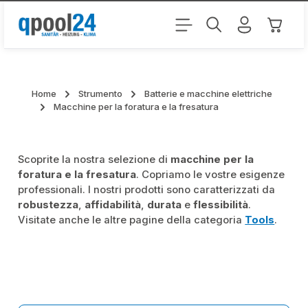
Passa al contenuto principale
Il carr
Home
Strumento
Batterie e macchine elettriche
Macchine per la foratura e la fresatura
Scoprite la nostra selezione di
macchine per la
foratura e la fresatura
. Copriamo le vostre esigenze
professionali. I nostri prodotti sono caratterizzati da
robustezza
,
affidabilità
,
durata
e
flessibilità
.
Visitate anche le altre pagine della categoria
Tools
.