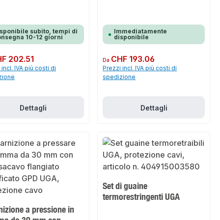
sponibile subito, tempi di
Immediatamente
nsegna 10-12 giorni
disponibile
normale:
F 202.51
Prezzo normale:
CHF 193.06
Da
incl. IVA più costi di
Prezzi incl. IVA più costi di
zione
spedizione
Dettagli
Dettagli
Set di guaine
termorestringenti UGA
izione a pressione in