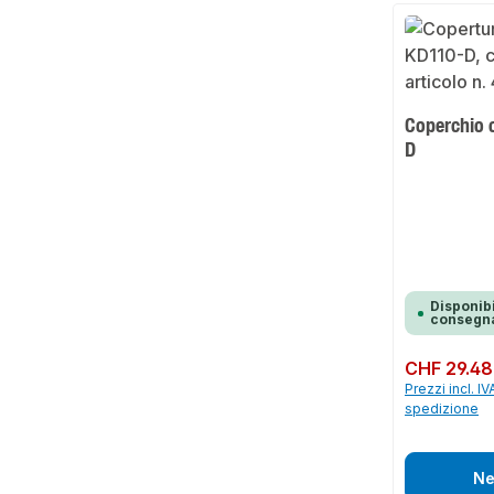
Coperchio 
D
Disponibi
consegna
Prezzo normale:
CHF 29.48
Prezzi incl. IV
spedizione
Ne