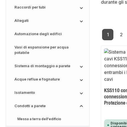
durante gli 
Raccordi per tubi
Allegati
Automazione degli edifici
1
2
Pagina
Pa
Vasi di espansione per acqua
potabile
Sistema di montaggio a parete
Acque reflue e fognature
KSS110 con
Isolamento
connessione
Protezione
Condotti a parete
Messa a terra dell'edificio
Disponibi
consegna