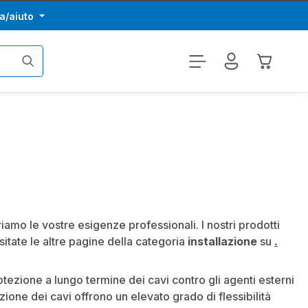
a/aiuto
Il carrel
iamo le vostre esigenze professionali. I nostri prodotti
isitate le altre pagine della categoria
installazione
su
.
otezione a lungo termine dei cavi contro gli agenti esterni
ione dei cavi offrono un elevato grado di flessibilità