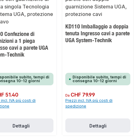
KD110 Imballaggio a doppia
tenuta Ingresso cavi a parete
0 Confezione di
UGA System-Technik
izioni a 1 piega
sso cavi a parete UGA
em-Technik
sponibile subito, tempi di
Disponibile subito, tempi di
nsegna 10-12 giorni
consegna 10-12 giorni
normale:
F 51.40
Prezzo normale:
CHF 79.99
Da
incl. IVA più costi di
Prezzi incl. IVA più costi di
zione
spedizione
Dettagli
Dettagli