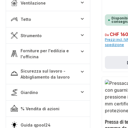
Ventilazione
Disponibi
Tetto
consegna
Prezzo normale:
CHF 160
Strumento
Da
Prezzi incl. IV
spedizione
Forniture per l'edilizia e
l'officina
Sicurezza sul lavoro -
Abbigliamento da lavoro
Giardino
% Vendita di azioni
Pressa di t
Guida qpool24