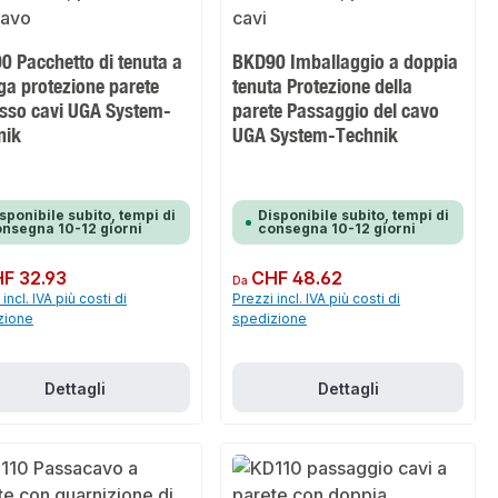
0 Pacchetto di tenuta a
BKD90 Imballaggio a doppia
ga protezione parete
tenuta Protezione della
esso cavi UGA System-
parete Passaggio del cavo
nik
UGA System-Technik
sponibile subito, tempi di
Disponibile subito, tempi di
nsegna 10-12 giorni
consegna 10-12 giorni
normale:
F 32.93
Prezzo normale:
CHF 48.62
Da
incl. IVA più costi di
Prezzi incl. IVA più costi di
zione
spedizione
Dettagli
Dettagli