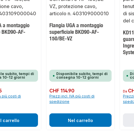
A a montaggio
Flangia UGA a montaggio
le BKD90-AF-
superficiale BKD90-AF-
KD11
150/BE-VZ
guarn
Ingre
Syst
le subito, tempi di
Disponibile subito, tempi di
Di
 10-12 giorni
consegna 10-12 giorni
co
5
Prezzo normale:
CHF 114.90
Prezzo 
CH
Da
A più costi di
Prezzi incl. IVA più costi di
Prezzi 
spedizione
spedi
l carrello
Nel carrello