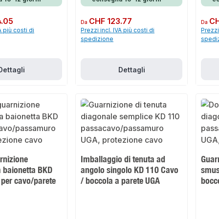
.05
Prezzo normale:
CHF 123.77
Prezzo 
CH
Da
Da
A più costi di
Prezzi incl. IVA più costi di
Prezzi 
spedizione
spedi
Dettagli
Dettagli
rnizione
Imballaggio di tenuta ad
Guar
 baionetta BKD
angolo singolo KD 110 Cavo
smus
 per cavo/parete
/ boccola a parete UGA
bocc