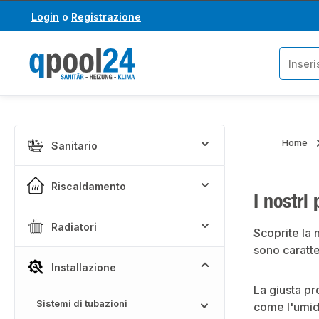
Login
o
Registrazione
assa al contenuto principale
Salta alla ricerca
Home
Sanitario
Riscaldamento
I nostri
Radiatori
Scoprite la 
sono caratte
Installazione
La giusta pr
Sistemi di tubazioni
come l'umidi