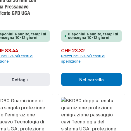
a da 30 mm con
gia Pressacavo
ficato GPD UGA
sponibile subito, tempi di
Disponibile subito, tempi di
nsegna 10-12 giorni
consegna 10-12 giorni
normale:
F 83.44
Prezzo normale:
CHF 23.32
incl. IVA più costi di
Prezzi incl. IVA più costi di
zione
spedizione
Dettagli
Nel carrello