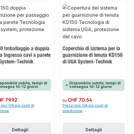
0 Imballaggio a doppia
Coperchio di sistema per la
a Ingresso cavi a parete
guarnizione di tenuta KD150
System-Technik
di UGA System-Technik
sponibile subito, tempi di
Disponibile subito, tempi di
nsegna 10-12 giorni
consegna 10-12 giorni
normale:
F 79.92
Prezzo normale:
CHF 70.54
Da
incl. IVA più costi di
Prezzi incl. IVA più costi di
zione
spedizione
Dettagli
Dettagli