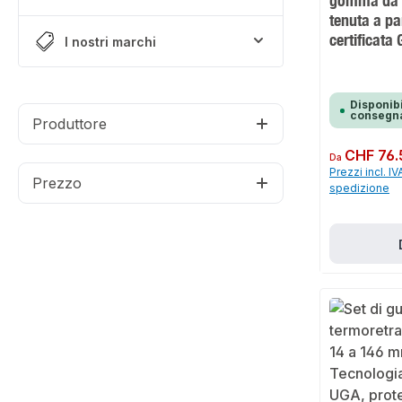
gomma da 
tenuta a pa
certificata
I nostri marchi
Disponibi
consegna
Produttore
Prezzo normale:
CHF 76.
Da
Prezzi incl. IV
Prezzo
spedizione