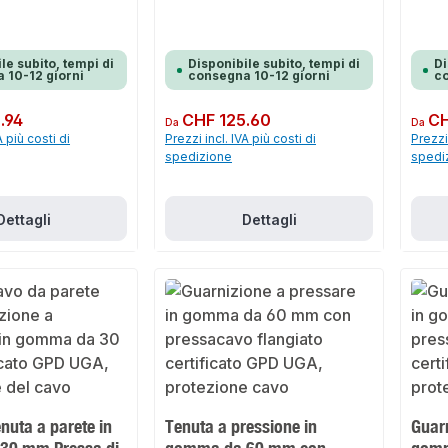
le subito, tempi di
Disponibile subito, tempi di
Di
 10-12 giorni
consegna 10-12 giorni
co
.94
Prezzo normale:
CHF 125.60
Prezzo 
CH
Da
Da
A più costi di
Prezzi incl. IVA più costi di
Prezzi 
spedizione
spedi
Dettagli
Dettagli
enuta a parete in
Tenuta a pressione in
Guarn