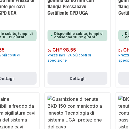
30 mm Pressa di
gomma da 60 mm con
gomm
rete per cavi
flangia Pressacavo
flan
 GPD UGA
Certificato GPD UGA
Certi
le subito, tempi di
Disponibile subito, tempi di
Di
 10-12 giorni
consegna 10-12 giorni
co
55
Prezzo normale:
CHF 98.55
Prezzo 
CH
Da
Da
A più costi di
Prezzi incl. IVA più costi di
Prezzi 
spedizione
spedi
Dettagli
Dettagli