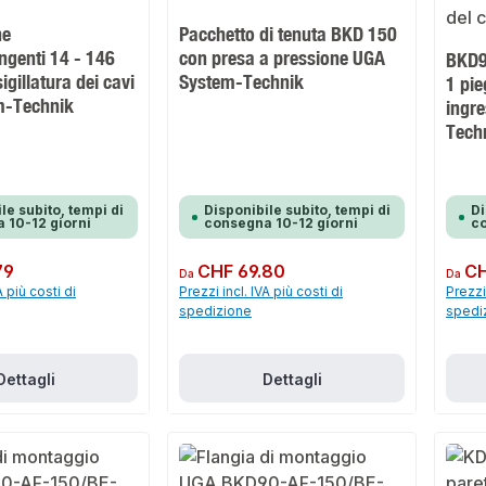
ne
Pacchetto di tenuta BKD 150
ngenti 14 - 146
con presa a pressione UGA
BKD9
igillatura dei cavi
System-Technik
1 pie
m-Technik
ingr
Tech
le subito, tempi di
Disponibile subito, tempi di
Di
 10-12 giorni
consegna 10-12 giorni
co
79
Prezzo normale:
CHF 69.80
Prezzo 
CH
Da
Da
A più costi di
Prezzi incl. IVA più costi di
Prezzi 
spedizione
spedi
Dettagli
Dettagli