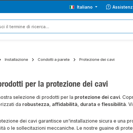
Italiano
Assistenz
Installazione
Condotti a parete
Protezione dei cavi
 prodotti per la protezione dei cavi
nostra selezione di prodotti per la
protezione dei cavi
. Copr
rizzati da
robustezza
,
affidabilità
,
durata
e
flessibilità
. V
otezione dei cavi garantisce un'installazione sicura e una pr
tà o le sollecitazioni meccaniche. Le nostre guaine di protez