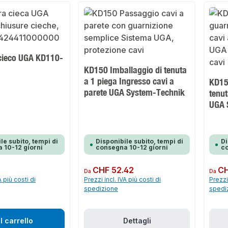
cieco UGA KD110-
KD150 Imballaggio di tenuta
a 1 piega Ingresso cavi a
KD15
parete UGA System-Technik
tenut
UGA 
le subito, tempi di
Disponibile subito, tempi di
Di
 10-12 giorni
consegna 10-12 giorni
co
Prezzo normale:
CHF 52.42
Prezzo 
CH
Da
Da
A più costi di
Prezzi incl. IVA più costi di
Prezzi 
spedizione
spedi
l carrello
Dettagli