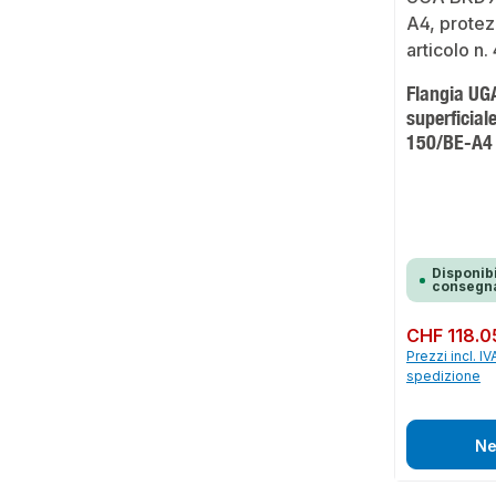
Flangia UG
superficia
150/BE-A4
Disponibi
consegna
Prezzo normale:
CHF 118.0
Prezzi incl. IV
spedizione
Ne