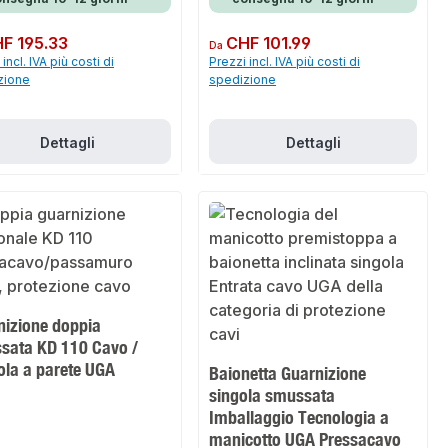
normale:
F 195.33
Prezzo normale:
CHF 101.99
Da
incl. IVA più costi di
Prezzi incl. IVA più costi di
zione
spedizione
Dettagli
Dettagli
nizione doppia
sata KD 110 Cavo /
ola a parete UGA
Baionetta Guarnizione
singola smussata
Imballaggio Tecnologia a
manicotto UGA Pressacavo