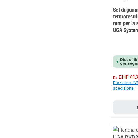
Set di guai
termorestri
mm per la s
UGA Syste
Disponibi
consegna
Prezzo normale:
CHF 41.
Da
Prezzi incl. IV
spedizione