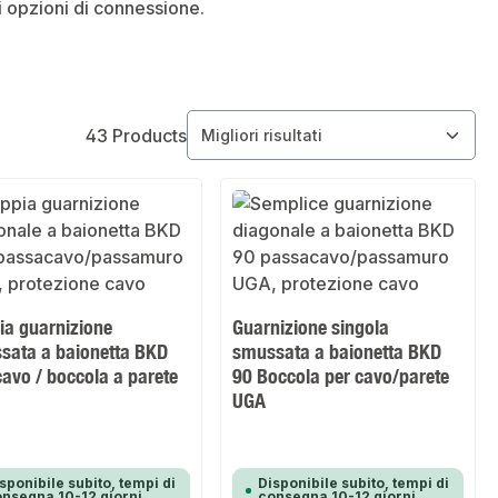
i opzioni di connessione.
43 Products
ia guarnizione
Guarnizione singola
sata a baionetta BKD
smussata a baionetta BKD
avo / boccola a parete
90 Boccola per cavo/parete
UGA
sponibile subito, tempi di
Disponibile subito, tempi di
nsegna 10-12 giorni
consegna 10-12 giorni