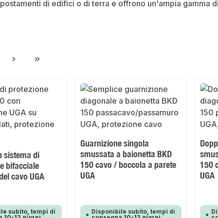
spostamenti di edifici o di terra e offrono un'ampia gamma d
gina
Guarnizione singola
Dopp
smussata a baionetta BKD
smus
 sistema di
150 cavo / boccola a parete
150 c
 bifacciale
UGA
UGA
 del cavo UGA
le subito, tempi di
Disponibile subito, tempi di
Di
 10-12 giorni
consegna 10-12 giorni
co