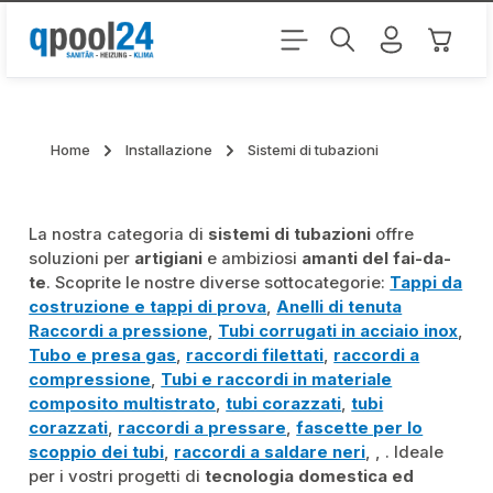
Passa al contenuto principale
Il carr
Home
Installazione
Sistemi di tubazioni
La nostra categoria di
sistemi di tubazioni
offre
soluzioni per
artigiani
e ambiziosi
amanti del fai-da-
te
. Scoprite le nostre diverse sottocategorie:
Tappi da
costruzione e tappi di prova
,
Anelli di tenuta
Raccordi a pressione
,
Tubi corrugati in acciaio inox
,
Tubo e presa gas
,
raccordi filettati
,
raccordi a
compressione
,
Tubi e raccordi in materiale
composito multistrato
,
tubi corazzati
,
tubi
corazzati
,
raccordi a pressare
,
fascette per lo
scoppio dei tubi
,
raccordi a saldare neri
,
,
. Ideale
per i vostri progetti di
tecnologia domestica ed