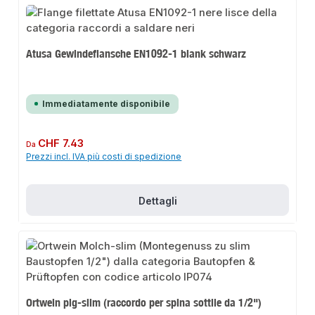
Atusa Gewindeflansche EN1092-1 blank schwarz
Immediatamente disponibile
Prezzo normale:
CHF 7.43
Da
Prezzi incl. IVA più costi di spedizione
Dettagli
Ortwein pig-slim (raccordo per spina sottile da 1/2")