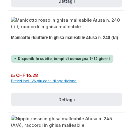
Dettagli
Manicotto riduttore in ghisa malleabile Atusa n. 240 (I/I)
Disponibile subito, tempi di consegna 9-12 giorni
Prezzo normale:
CHF 16.28
Da
Prezzi incl. IVA più costi di spedizione
Dettagli