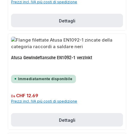
Prezzi incl. IVA più costi di spedizione
Dettagli
Atusa Gewindeflansche EN1092-1 verzinkt
Immediatamente disponibile
Prezzo normale:
CHF 12.69
Da
Prezzi incl. IVA più costi di spedizione
Dettagli