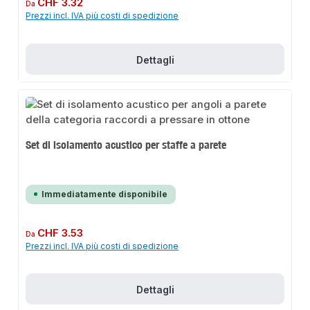
Prezzo normale:
CHF 3.32
Da
Prezzi incl. IVA più costi di spedizione
Dettagli
Set di isolamento acustico per staffe a parete
Immediatamente disponibile
Prezzo normale:
CHF 3.53
Da
Prezzi incl. IVA più costi di spedizione
Dettagli