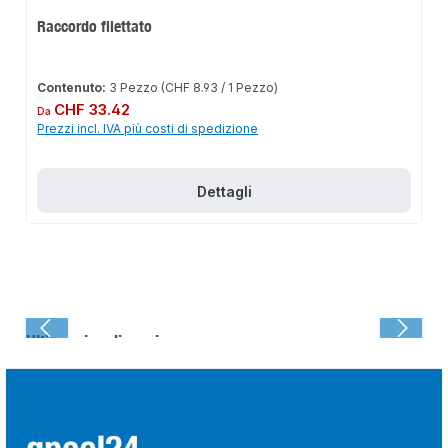
Raccordo filettato
Contenuto:
3 Pezzo
(CHF 8.93 / 1 Pezzo)
Prezzo normale:
CHF 33.42
Da
Prezzi incl. IVA più costi di spedizione
Dettagli
Ultima visualizzazione: