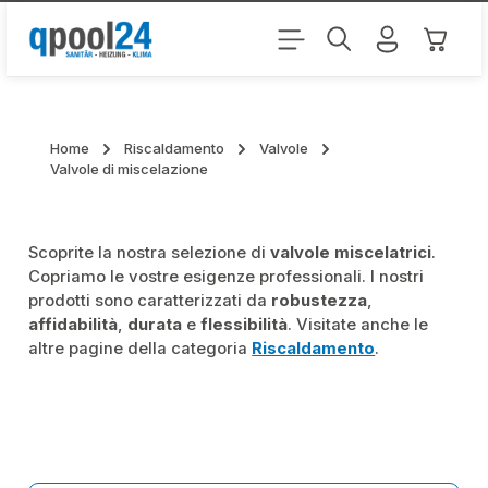
Passa al contenuto principale
Il carr
Home
Riscaldamento
Valvole
Valvole di miscelazione
Scoprite la nostra selezione di
valvole miscelatrici
.
Copriamo le vostre esigenze professionali. I nostri
prodotti sono caratterizzati da
robustezza
,
affidabilità
,
durata
e
flessibilità
. Visitate anche le
altre pagine della categoria
Riscaldamento
.