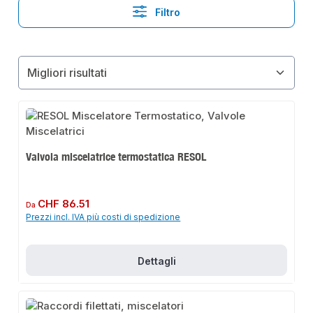
Filtro
Valvola miscelatrice termostatica RESOL
Prezzo normale:
CHF 86.51
Da
Prezzi incl. IVA più costi di spedizione
Dettagli