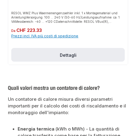
RESOL WMZ Plus Waermemengenzaehler inkl. 1 x Montagematerial und
AnleitungVersorgung: 100 ... 240 V (50-60 Hz)Leistungsaufnahme: ca. 1
VAMessbereich: -40 ... +120 CDatenschnittstelle: RESOL VBus(R),
Kaskadenbus, MicroSD-Karteneinschub
Prezzo normale:
CHF 223.33
Da
Prezzi incl. IVA più costi di spedizione
Dettagli
Quali valori mostra un contatore di calore?
Un contatore di calore misura diversi parametri
importanti per il calcolo dei costi di riscaldamento e il
monitoraggio dell'impianto:
Energia termica
(kWh o MWh) - La quantità di
calore trasferita come base per la fatturazione.