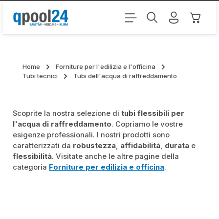
Passa al contenuto principale
Il carr
Home
Forniture per l'edilizia e l'officina
Tubi tecnici
Tubi dell'acqua di raffreddamento
Scoprite la nostra selezione di
tubi flessibili per
l'acqua di raffreddamento
. Copriamo le vostre
esigenze professionali. I nostri prodotti sono
caratterizzati da
robustezza
,
affidabilità
,
durata
e
flessibilità
. Visitate anche le altre pagine della
categoria
Forniture per edilizia e officina
.