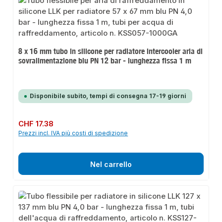
8 x 16 mm tubo in silicone per radiatore intercooler aria di
sovralimentazione blu PN 12 bar - lunghezza fissa 1 m
Disponibile subito, tempi di consegna 17-19 giorni
Prezzo normale:
CHF 17.38
Prezzi incl. IVA più costi di spedizione
Nel carrello