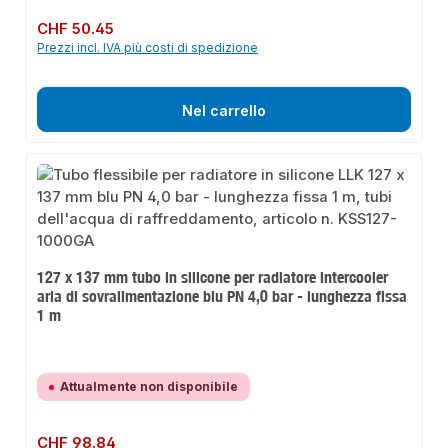
Prezzo normale:
CHF 50.45
Prezzi incl. IVA più costi di spedizione
Nel carrello
127 x 137 mm tubo in silicone per radiatore intercooler
aria di sovralimentazione blu PN 4,0 bar - lunghezza fissa
1 m
Attualmente non disponibile
Prezzo normale:
CHF 98.84