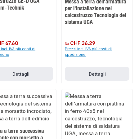
estruzzo GE-D UGA
Messa a terra dell'armatura
em-Technik
per l'installazione nel
calcestruzzo Tecnologia del
sistema UGA
normale:
F 67.60
Prezzo normale:
CHF 36.29
Da
incl. IVA più costi di
Prezzi incl. IVA più costi di
zione
spedizione
Dettagli
Dettagli
a a terra successiva
ante con morsetto a