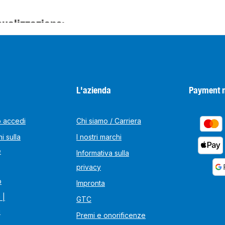
sualizzazione:
L'azienda
Payment 
o accedi
Chi siamo / Carriera
i sulla
I nostri marchi
e
Informativa sulla
privacy
o
Impronta
 |
GTC
i
Premi e onorificenze