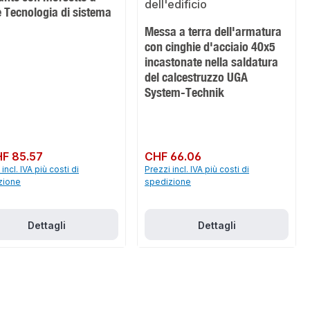
 Tecnologia di sistema
Messa a terra dell'armatura
con cinghie d'acciaio 40x5
incastonate nella saldatura
del calcestruzzo UGA
System-Technik
normale:
F 85.57
Prezzo normale:
CHF 66.06
incl. IVA più costi di
Prezzi incl. IVA più costi di
zione
spedizione
Dettagli
Dettagli