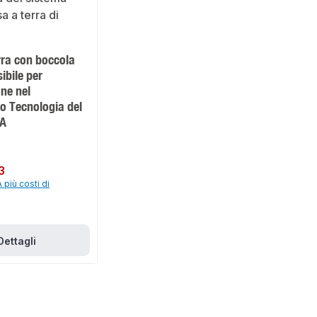
rra con boccola
sibile per
one nel
o Tecnologia del
GA
3
A più costi di
Dettagli