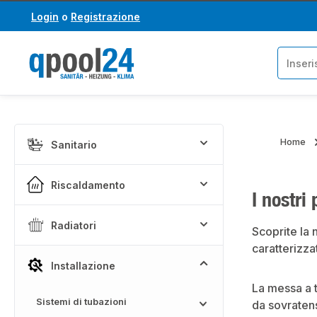
Login
o
Registrazione
assa al contenuto principale
Salta alla ricerca
Home
Sanitario
Riscaldamento
I nostri
Radiatori
Scoprite la 
caratterizza
Installazione
La messa a t
Sistemi di tubazioni
da sovratens