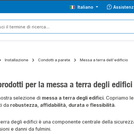
Italiano
Assistenz
Installazione
Condotti a parete
Messa a terra dell'edificio
 prodotti per la messa a terra degli edifici
nostra selezione di
messa a terra degli edifici
. Copriamo le
ti da
robustezza
,
affidabilità
,
durata
e
flessibilità
.
erra degli edifici è una componente centrale della sicurezza 
ioni e danni da fulmini.