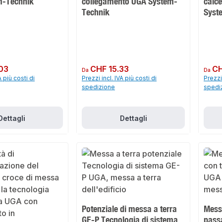
m-Technik
collegamento UGA System-
calc
Technik
Syst
03
Prezzo normale:
CHF 15.33
Prezzo 
CH
Da
Da
A più costi di
Prezzi incl. IVA più costi di
Prezzi 
spedizione
spedi
Dettagli
Dettagli
Potenziale di messa a terra
Mess
GE-P Tecnologia di sistema
pass