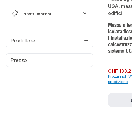
I nostri marchi
Messa a te
isolata fles
l'installazi
Produttore
calcestruzz
sistema U
Prezzo
Prezzo normale:
CHF 133.2
Prezzi incl. IV
spedizione