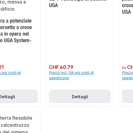
UGA
croce
UGA
ra a potenziale
orsetto a croce
a in opera nel
zo UGA System-
21
Prezzo normale:
CHF 60.79
Prezzo 
CH
Da
A più costi di
Prezzi incl. IVA più costi di
Prezzi 
spedizione
spedi
Dettagli
Dettagli