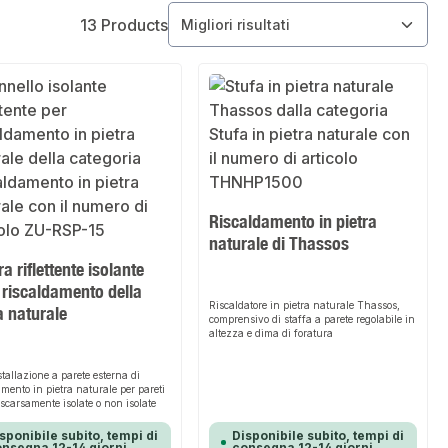
13 Products
Riscaldamento in pietra
naturale di Thassos
ra riflettente isolante
l riscaldamento della
Riscaldatore in pietra naturale Thassos,
a naturale
comprensivo di staffa a parete regolabile in
altezza e dima di foratura
stallazione a parete esterna di
amento in pietra naturale per pareti
 scarsamente isolate o non isolate
sponibile subito, tempi di
Disponibile subito, tempi di
nsegna 12-14 giorni
consegna 12-14 giorni