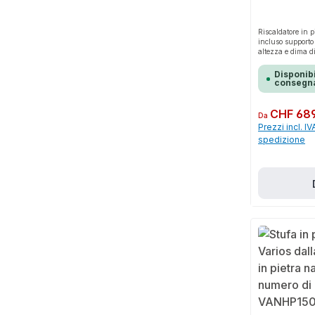
Riscaldatore in p
incluso supporto 
altezza e dima d
Disponibi
consegna
Prezzo normale:
CHF 689
Da
Prezzi incl. IV
spedizione