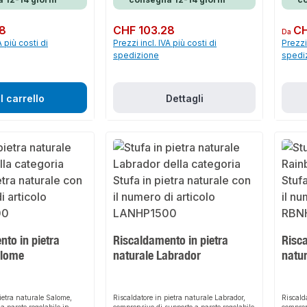
28
Prezzo normale:
CHF 103.28
Prezzo 
CH
Da
A più costi di
Prezzi incl. IVA più costi di
Prezzi 
spedizione
spedi
l carrello
Dettagli
to in pietra
Riscaldamento in pietra
Risca
alome
naturale Labrador
natu
pietra naturale Salome,
Riscaldatore in pietra naturale Labrador,
Riscald