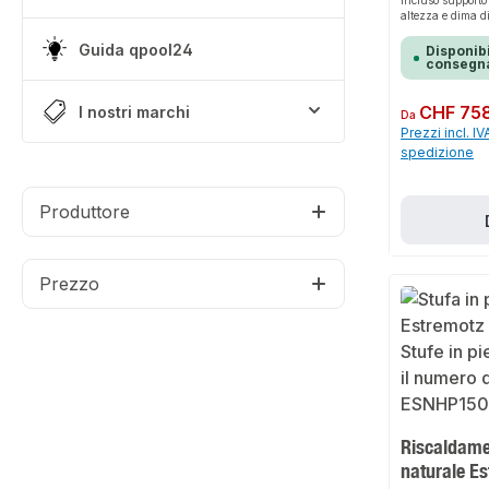
incluso supporto 
altezza e dima d
Guida qpool24
Disponibi
consegna
Prezzo normale:
CHF 758
I nostri marchi
Da
Prezzi incl. IV
spedizione
Produttore
Prezzo
Riscaldamen
naturale E