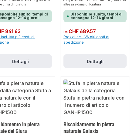
sivo di staffa a parete regolabile in
comprensivo di staffa a parete regolabile in
 e dima di foratura
altezza e dima di foratura
sponibile subito, tempi di
Disponibile subito, tempi di
nsegna 12-14 giorni
consegna 12-14 giorni
normale:
F 841.63
Prezzo normale:
CHF 689.57
Da
incl. IVA più costi di
Prezzi incl. IVA più costi di
zione
spedizione
Dettagli
Dettagli
ldamento in pietra
Riscaldamento in pietra
ale del Giura
naturale Galaxis