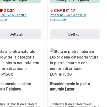
normale:
F 23.34
Prezzo normale:
CHF 831.47
Da
incl. IVA più costi di
Prezzi incl. IVA più costi di
zione
spedizione
Dettagli
Dettagli
ldamento in pietra
Riscaldamento in pietra
rale Rainbow
naturale Luxor
atore Rainbow in pietra naturale,
Riscaldatore in pietra naturale Luxor,