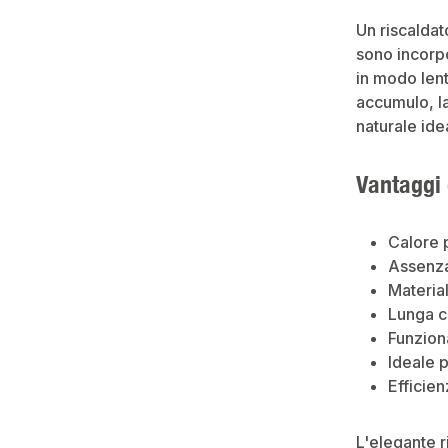
Un riscaldat
sono incorpo
in modo lent
accumulo, la
naturale ide
Vantaggi 
Calore 
Assenza
Material
Lunga c
Funzion
Ideale p
Efficien
L'elegante r