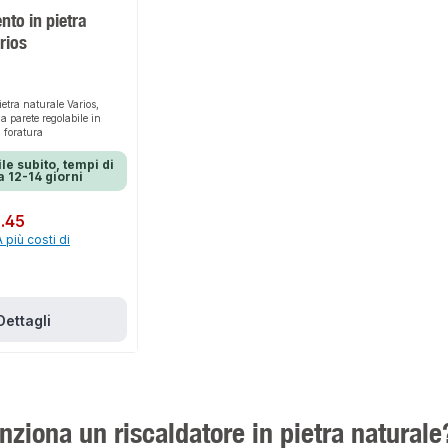
to in pietra
rios
ietra naturale Varios,
a parete regolabile in
i foratura
le subito, tempi di
 12-14 giorni
.45
A più costi di
Dettagli
ziona un riscaldatore in pietra naturale