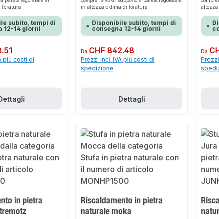
a parete regolabile in
comprensivo di supporto a parete regolabile
compren
i foratura
in altezza e dima di foratura
altezza
le subito, tempi di
Disponibile subito, tempi di
Di
 12-14 giorni
consegna 12-14 giorni
co
.51
Prezzo normale:
CHF 842.48
Prezzo 
CH
Da
Da
A più costi di
Prezzi incl. IVA più costi di
Prezzi 
spedizione
spedi
Dettagli
Dettagli
to in pietra
Riscaldamento in pietra
Risca
stremotz
naturale moka
natur