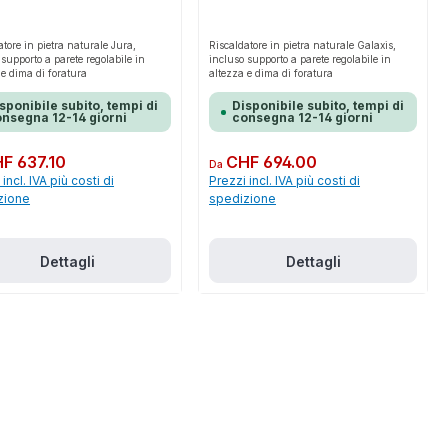
atore in pietra naturale Jura,
Riscaldatore in pietra naturale Galaxis,
 supporto a parete regolabile in
incluso supporto a parete regolabile in
 e dima di foratura
altezza e dima di foratura
sponibile subito, tempi di
Disponibile subito, tempi di
nsegna 12-14 giorni
consegna 12-14 giorni
normale:
F 637.10
Prezzo normale:
CHF 694.00
Da
incl. IVA più costi di
Prezzi incl. IVA più costi di
zione
spedizione
Dettagli
Dettagli