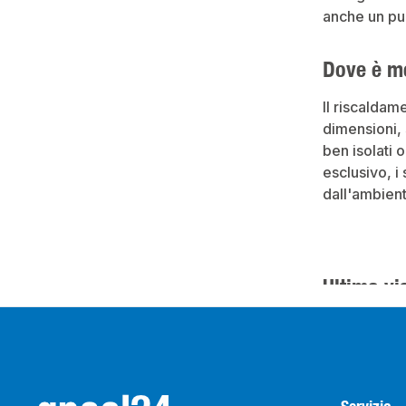
anche un pun
Dove è me
Il riscaldam
dimensioni, 
ben isolati 
esclusivo, i
dall'ambient
Ultima vi