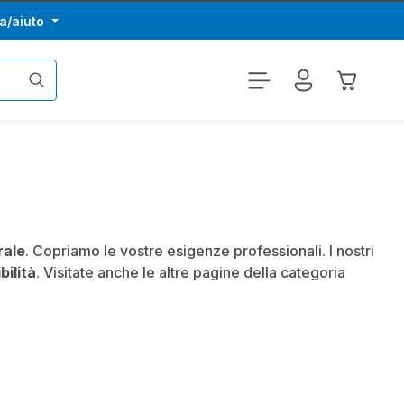
a/aiuto
Il carrel
rale
. Copriamo le vostre esigenze professionali. I nostri
bilità
. Visitate anche le altre pagine della categoria