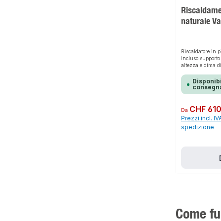
Riscaldamen
naturale Va
Riscaldatore in p
incluso supporto 
altezza e dima d
Disponibi
consegna
Prezzo normale:
CHF 610
Da
Prezzi incl. IV
spedizione
Come fun