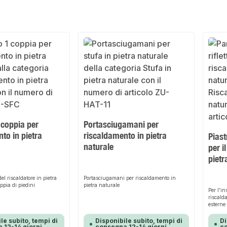
 coppia per
Portasciugamani per
to in pietra
riscaldamento in pietra
Piast
naturale
per i
pietr
el riscaldatore in pietra
Portasciugamani per riscaldamento in
ppia di piedini
pietra naturale
Per l'in
riscald
esterne
le subito, tempi di
Disponibile subito, tempi di
Di
 12-14 giorni
consegna 12-14 giorni
co