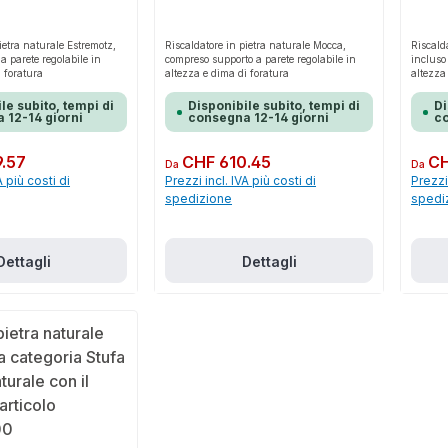
ietra naturale Estremotz,
Riscaldatore in pietra naturale Mocca,
Riscald
a parete regolabile in
compreso supporto a parete regolabile in
incluso
i foratura
altezza e dima di foratura
altezza
le subito, tempi di
Disponibile subito, tempi di
Di
 12-14 giorni
consegna 12-14 giorni
co
.57
Prezzo normale:
CHF 610.45
Prezzo 
CH
Da
Da
A più costi di
Prezzi incl. IVA più costi di
Prezzi 
spedizione
spedi
Dettagli
Dettagli