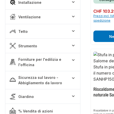
Installazione
Prezzo normale:
CHF 103.
Prezzi incl. IV
Ventilazione
spedizione
Tetto
Ne
Strumento
Forniture per l'edilizia e
l'officina
Sicurezza sul lavoro -
Abbigliamento da lavoro
Riscaldamen
naturale S
Giardino
% Vendita di azioni
Riscaldatore in 