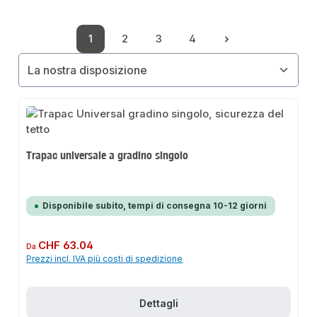
1
2
3
4
Pagina
Pagina
Pagina
Pagina
Trapac universale a gradino singolo
Disponibile subito, tempi di consegna 10-12 giorni
Prezzo normale:
CHF 63.04
Da
Prezzi incl. IVA più costi di spedizione
Dettagli