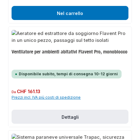
Nel carrello
Ventilatore per ambienti abitativi Flavent Pro, monoblocco
Disponibile subito, tempi di consegna 10-12 giorni
Prezzo normale:
CHF 161.13
Da
Prezzi incl. IVA più costi di spedizione
Dettagli