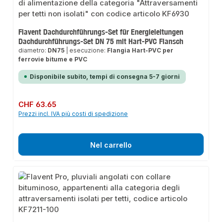
Flavent Dachdurchführungs-Set für Energieleitungen
Dachdurchführungs-Set DN 75 mit Hart-PVC Flansch
diametro:
DN75
|
esecuzione:
Flangia Hart-PVC per
ferrovie bitume e PVC
Disponibile subito, tempi di consegna 5-7 giorni
Prezzo normale:
CHF 63.65
Prezzi incl. IVA più costi di spedizione
Nel carrello