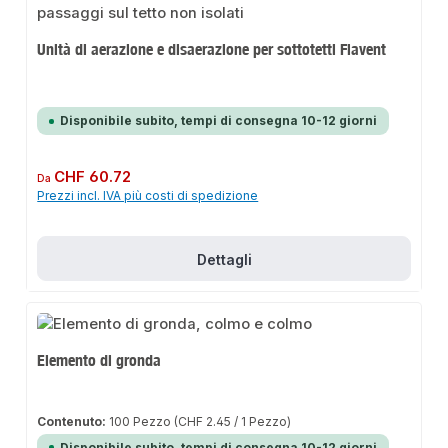
Unità di aerazione e disaerazione per sottotetti Flavent
Disponibile subito, tempi di consegna 10-12 giorni
Prezzo normale:
CHF 60.72
Da
Prezzi incl. IVA più costi di spedizione
Dettagli
Elemento di gronda
Contenuto:
100 Pezzo
(CHF 2.45 / 1 Pezzo)
Disponibile subito, tempi di consegna 10-12 giorni