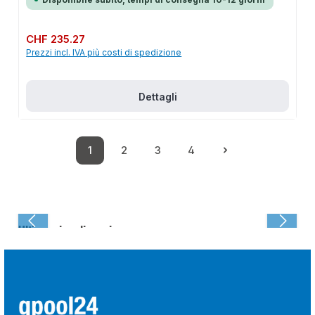
Prezzo normale:
CHF 235.27
Prezzi incl. IVA più costi di spedizione
Dettagli
1
2
3
4
Pagina
Pagina
Pagina
Pagina
Ultima visualizzazione: