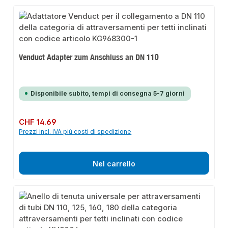
Venduct Adapter zum Anschluss an DN 110
Disponibile subito, tempi di consegna 5-7 giorni
Prezzo normale:
CHF 14.69
Prezzi incl. IVA più costi di spedizione
Nel carrello