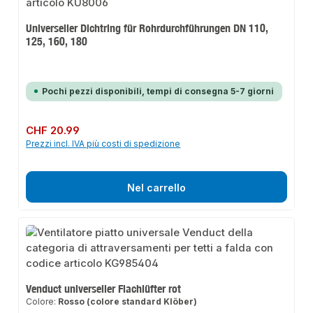
Universeller Dichtring für Rohrdurchführungen DN 110,
125, 160, 180
Pochi pezzi disponibili, tempi di consegna 5-7 giorni
Prezzo normale:
CHF 20.99
Prezzi incl. IVA più costi di spedizione
Nel carrello
Venduct universeller Flachlüfter rot
Colore:
Rosso (colore standard Klöber)