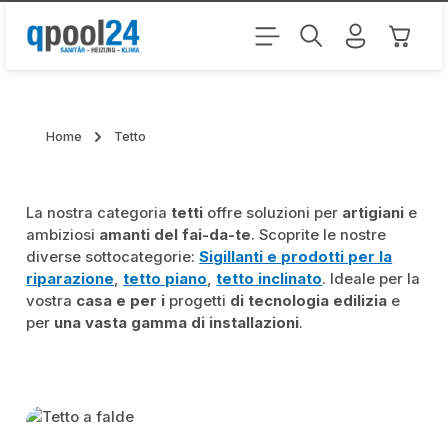
Passa al contenuto principale
Il carr
Home
Tetto
La nostra categoria
tetti
offre soluzioni per
artigiani
e
ambiziosi
amanti del fai-da-te
. Scoprite le nostre
diverse sottocategorie:
Sigillanti e prodotti per la
riparazione
,
tetto piano
,
tetto inclinato
. Ideale per la
vostra
casa e per i
progetti
di tecnologia edilizia
e
per
una vasta gamma di installazioni
.
Skip category gallery