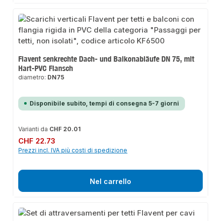
Flavent senkrechte Dach- und Balkonabläufe DN 75, mit
Hart-PVC Flansch
diametro:
DN75
Disponibile subito, tempi di consegna 5-7 giorni
Varianti da
CHF 20.01
Prezzo normale:
CHF 22.73
Prezzi incl. IVA più costi di spedizione
Nel carrello