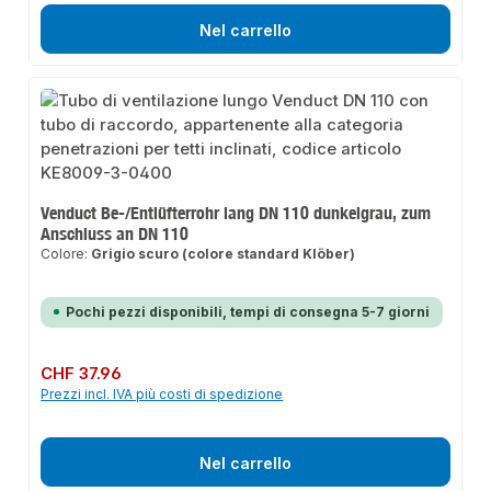
Nel carrello
Venduct Be-/Entlüfterrohr lang DN 110 dunkelgrau, zum
Anschluss an DN 110
Colore:
Grigio scuro (colore standard Klöber)
Pochi pezzi disponibili, tempi di consegna 5-7 giorni
Prezzo normale:
CHF 37.96
Prezzi incl. IVA più costi di spedizione
Nel carrello