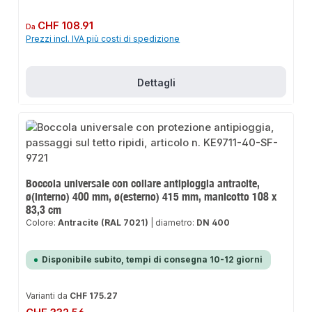
Prezzo normale:
CHF 108.91
Da
Prezzi incl. IVA più costi di spedizione
Dettagli
Boccola universale con collare antipioggia antracite,
ø(interno) 400 mm, ø(esterno) 415 mm, manicotto 108 x
83,3 cm
Colore:
Antracite (RAL 7021)
|
diametro:
DN 400
Disponibile subito, tempi di consegna 10-12 giorni
Varianti da
CHF 175.27
Prezzo normale: