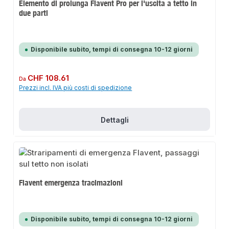
Elemento di prolunga Flavent Pro per l'uscita a tetto in
due parti
Disponibile subito, tempi di consegna 10-12 giorni
Prezzo normale:
CHF 108.61
Da
Prezzi incl. IVA più costi di spedizione
Dettagli
Flavent emergenza tracimazioni
Disponibile subito, tempi di consegna 10-12 giorni