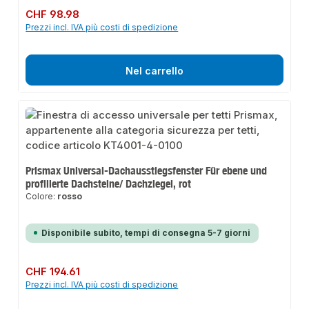
Prezzo normale:
CHF 98.98
Prezzi incl. IVA più costi di spedizione
Nel carrello
Prismax Universal-Dachausstiegsfenster Für ebene und
profilierte Dachsteine/ Dachziegel, rot
Colore:
rosso
Disponibile subito, tempi di consegna 5-7 giorni
Prezzo normale:
CHF 194.61
Prezzi incl. IVA più costi di spedizione