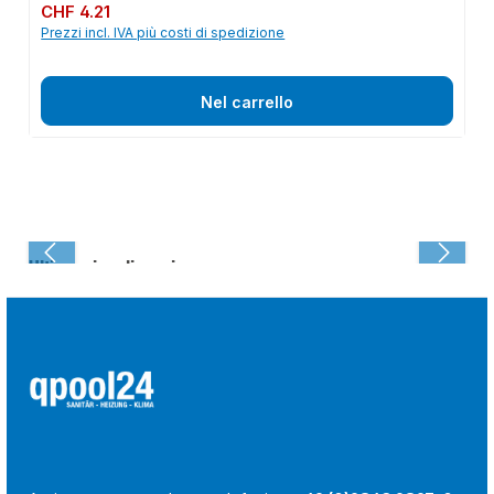
Prezzo normale:
CHF 4.21
Prezzi incl. IVA più costi di spedizione
Nel carrello
Ultima visualizzazione: