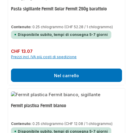
Pasta sigillante Fermit Solar Fermit 250g barattolo
Contenuto:
0.25 chilogrammo
(CHF 52.28 / 1 chilogrammo)
Disponibile subito, tempi di consegna 5-7 giorni
Prezzo normale:
CHF 13.07
Prezzi incl. IVA più costi di spedizione
Nel carrello
Fermit plastica Fermit bianco
Contenuto:
0.25 chilogrammo
(CHF 12.08 / 1 chilogrammo)
Disponibile subito, tempi di consegna 5-7 giorni