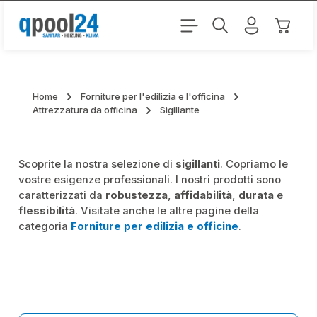
Passa al contenuto principale
Il carr
Home
Forniture per l'edilizia e l'officina
Attrezzatura da officina
Sigillante
Scoprite la nostra selezione di
sigillanti
. Copriamo le
vostre esigenze professionali. I nostri prodotti sono
caratterizzati da
robustezza
,
affidabilità
,
durata
e
flessibilità
. Visitate anche le altre pagine della
categoria
Forniture per edilizia e officine
.