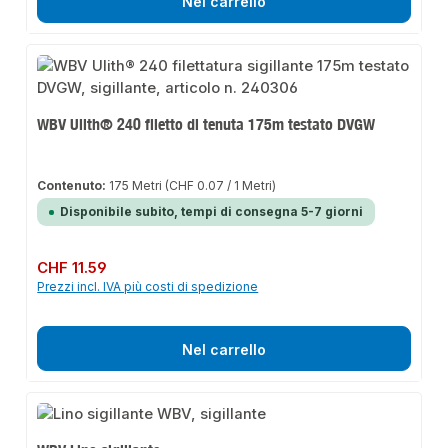
Nel carrello
WBV Ulith® 240 filetto di tenuta 175m testato DVGW
Contenuto:
175 Metri
(CHF 0.07 / 1 Metri)
Disponibile subito, tempi di consegna 5-7 giorni
Prezzo normale:
CHF 11.59
Prezzi incl. IVA più costi di spedizione
Nel carrello