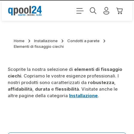
Passa al contenuto principale
Il carr
Home
Installazione
Condotti a parete
Elementi di fissaggio ciechi
Scoprite la nostra selezione di
elementi di fissaggio
ciechi
. Copriamo le vostre esigenze professionali. I
nostri prodotti sono caratterizzati da
robustezza
,
affidabilità
,
durata
e
flessibilità
. Visitate anche le
altre pagine della categoria
Installazione
.