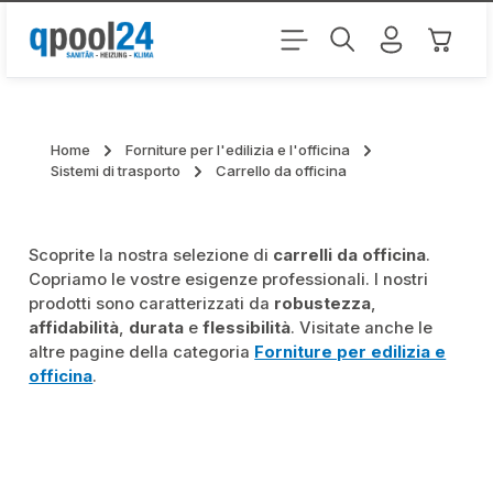
Passa al contenuto principale
Il carr
Home
Forniture per l'edilizia e l'officina
Sistemi di trasporto
Carrello da officina
Scoprite la nostra selezione di
carrelli da officina
.
Copriamo le vostre esigenze professionali. I nostri
prodotti sono caratterizzati da
robustezza
,
affidabilità
,
durata
e
flessibilità
. Visitate anche le
altre pagine della categoria
Forniture per edilizia e
officina
.