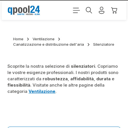
Passa al contenuto principale
Il carr
Home
Ventilazione
Canalizzazione e distribuzione dell'aria
Silenziatore
Scoprite la nostra selezione di
silenziatori
. Copriamo
le vostre esigenze professionali. I nostri prodotti sono
caratterizzati da
robustezza
,
affidabilità
,
durata
e
flessibilità
. Visitate anche le altre pagine della
categoria
Ventilazione
.