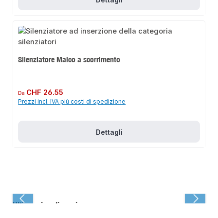
Silenziatore Maico a scorrimento
Prezzo normale:
CHF 26.55
Da
Prezzi incl. IVA più costi di spedizione
Dettagli
Ultima visualizzazione: