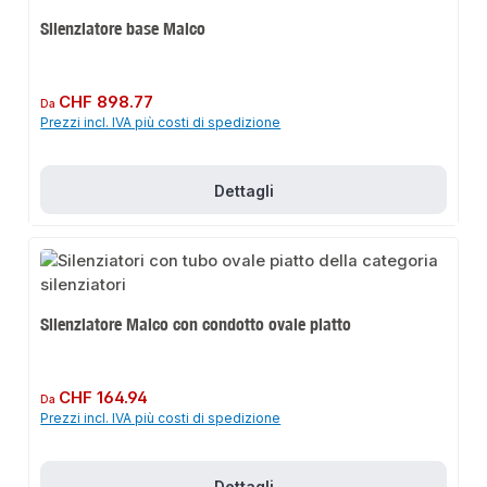
Silenziatore base Maico
Prezzo normale:
CHF 898.77
Da
Prezzi incl. IVA più costi di spedizione
Dettagli
Silenziatore Maico con condotto ovale piatto
Prezzo normale:
CHF 164.94
Da
Prezzi incl. IVA più costi di spedizione
Dettagli