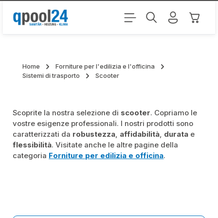
Passa al contenuto principale
Il carr
Home
Forniture per l'edilizia e l'officina
Sistemi di trasporto
Scooter
Scoprite la nostra selezione di
scooter
. Copriamo le
vostre esigenze professionali. I nostri prodotti sono
caratterizzati da
robustezza
,
affidabilità
,
durata
e
flessibilità
. Visitate anche le altre pagine della
categoria
Forniture per edilizia e officina
.