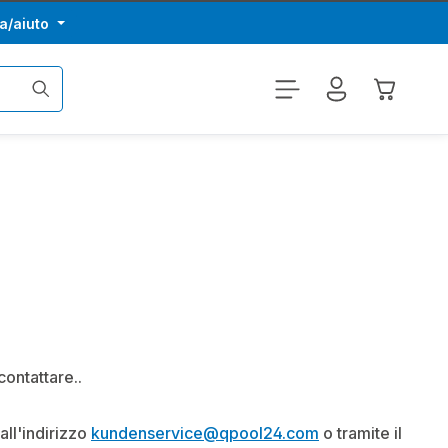
a/aiuto
Il carrel
contattare..
all'indirizzo
kundenservice
@qpool24.com
o tramite il