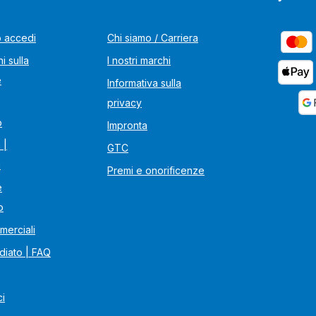
o accedi
Chi siamo / Carriera
i sulla
I nostri marchi
e
Informativa sulla
privacy
o
Impronta
 |
GTC
i
Premi e onorificenze
e
o
merciali
diato | FAQ
ci