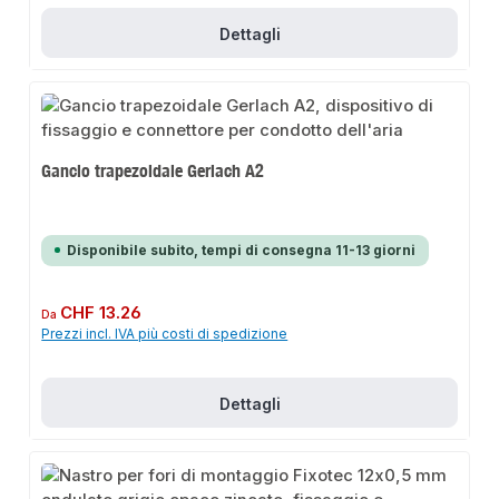
Dettagli
Gancio trapezoidale Gerlach A2
Disponibile subito, tempi di consegna 11-13 giorni
Prezzo normale:
CHF 13.26
Da
Prezzi incl. IVA più costi di spedizione
Dettagli