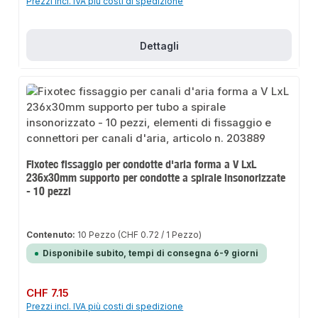
Prezzi incl. IVA più costi di spedizione
Dettagli
Fixotec fissaggio per condotte d'aria forma a V LxL
236x30mm supporto per condotte a spirale insonorizzate
- 10 pezzi
Contenuto:
10 Pezzo
(CHF 0.72 / 1 Pezzo)
Disponibile subito, tempi di consegna 6-9 giorni
Prezzo normale:
CHF 7.15
Prezzi incl. IVA più costi di spedizione