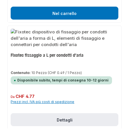
Nel carrello
Fixotec fissaggio a L per condotti d'aria
Contenuto:
10 Pezzo
(CHF 0.49 / 1 Pezzo)
Disponibile subito, tempi di consegna 10-12 giorni
Prezzo normale:
CHF 4.77
Da
Prezzi incl. IVA più costi di spedizione
Dettagli