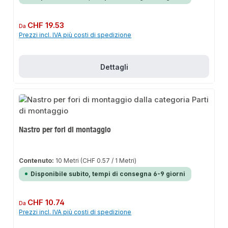
Prezzo normale:
CHF 19.53
Da
Prezzi incl. IVA più costi di spedizione
Dettagli
Nastro per fori di montaggio
Contenuto:
10 Metri
(CHF 0.57 / 1 Metri)
Disponibile subito, tempi di consegna 6-9 giorni
Prezzo normale:
CHF 10.74
Da
Prezzi incl. IVA più costi di spedizione