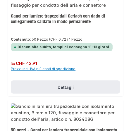
Ganci per lamiere trapezoidali Gerlach con dado di
collegamento saldato in modo permanente
Contenuto:
50 Pezzo
(CHF 0.72 / 1 Pezzo)
Disponibile subito, tempi di consegna 11-13 giorni
Prezzo normale:
CHF 42.91
Da
Prezzi incl. IVA più costi di spedizione
Dettagli
50 pezzi - Ganci per lamiera trapezoidale con isolamento