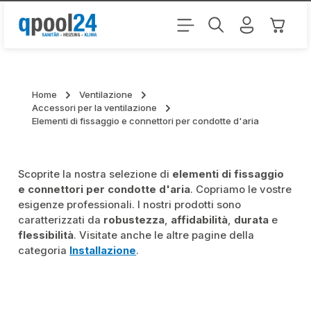
Passa al contenuto principale
Il carr
Home
Ventilazione
Accessori per la ventilazione
Elementi di fissaggio e connettori per condotte d'aria
Scoprite la nostra selezione di
elementi di fissaggio
e connettori per condotte d'aria
. Copriamo le vostre
esigenze professionali. I nostri prodotti sono
caratterizzati da
robustezza
,
affidabilità
,
durata
e
flessibilità
. Visitate anche le altre pagine della
categoria
Installazione
.