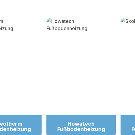
y gallery
wotherm
Howatech
denheizung
Fußbodenheizung
F