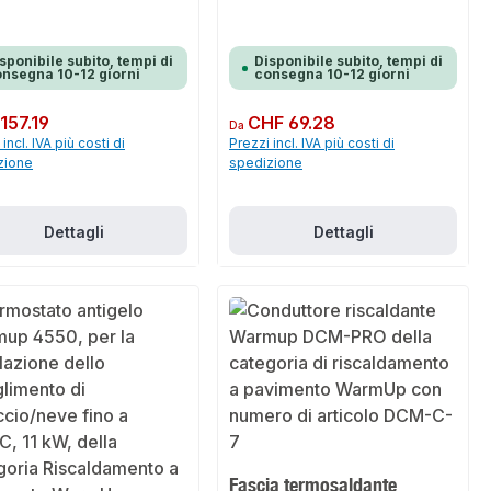
sponibile subito, tempi di
Disponibile subito, tempi di
nsegna 10-12 giorni
consegna 10-12 giorni
normale:
157.19
Prezzo normale:
CHF 69.28
Da
incl. IVA più costi di
Prezzi incl. IVA più costi di
zione
spedizione
Dettagli
Dettagli
Fascia termosaldante