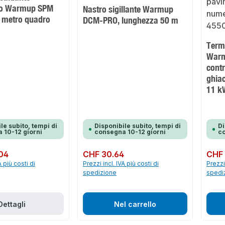
vo Warmup SPM
Nastro sigillante Warmup
l metro quadro
DCM-PRO, lunghezza 50 m
Term
Warm
contr
ghiac
11 k
le subito, tempi di
Disponibile subito, tempi di
Di
 10-12 giorni
consegna 10-12 giorni
co
04
Prezzo normale:
CHF 30.64
Prezzo 
CHF 
A più costi di
Prezzi incl. IVA più costi di
Prezzi 
spedizione
spedi
Dettagli
Nel carrello