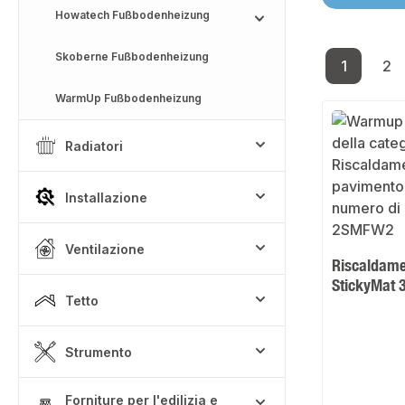
Howatech Fußbodenheizung
Skoberne Fußbodenheizung
1
2
Pagina
Pa
WarmUp Fußbodenheizung
Radiatori
Installazione
Ventilazione
Riscaldam
StickyMat 
Tetto
Strumento
Forniture per l'edilizia e