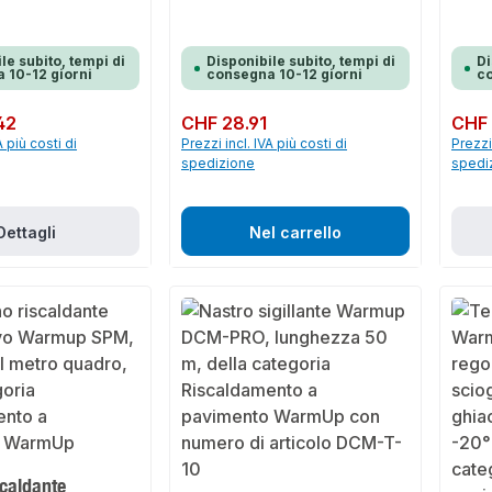
le subito, tempi di
Disponibile subito, tempi di
Di
 10-12 giorni
consegna 10-12 giorni
co
42
Prezzo normale:
CHF 28.91
Prezzo 
CHF 
A più costi di
Prezzi incl. IVA più costi di
Prezzi 
spedizione
spedi
Dettagli
Nel carrello
scaldante