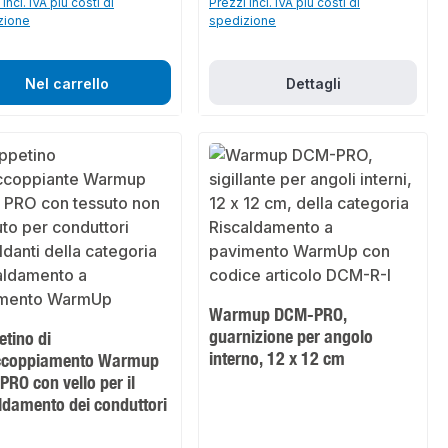
incl. IVA più costi di
Prezzi incl. IVA più costi di
zione
spedizione
Nel carrello
Dettagli
Warmup DCM-PRO,
guarnizione per angolo
tino di
interno, 12 x 12 cm
ccoppiamento Warmup
RO con vello per il
ldamento dei conduttori