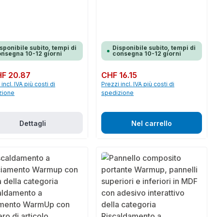
sponibile subito, tempi di
Disponibile subito, tempi di
nsegna 10-12 giorni
consegna 10-12 giorni
normale:
F 20.87
Prezzo normale:
CHF 16.15
incl. IVA più costi di
Prezzi incl. IVA più costi di
zione
spedizione
Dettagli
Nel carrello