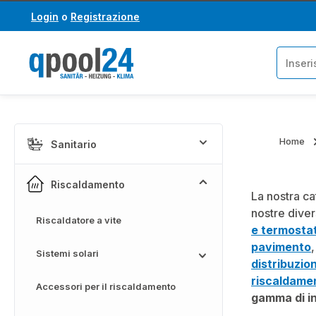
Login
o
Registrazione
assa al contenuto principale
Salta alla ricerca
Home
Sanitario
Riscaldamento
La nostra ca
nostre dive
Riscaldatore a vite
e termostat
pavimento
Sistemi solari
distribuzio
riscaldame
Accessori per il riscaldamento
gamma di in