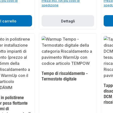
A più costi di
Prezzi incl. IVA più costi di
Prezzi 
spedizione
spedi
l carrello
Dettagli
Tempo di riscaldamento -
Termostato digitale
Tappe
disa
DCM P
in polistirene
risca
 posa flottante
emi di