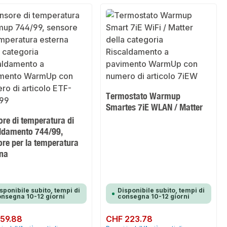
Termostato Warmup
Smartes 7iE WLAN / Matter
re di temperatura di
aldamento 744/99,
re per la temperatura
rna
sponibile subito, tempi di
Disponibile subito, tempi di
nsegna 10-12 giorni
consegna 10-12 giorni
normale:
59.88
Prezzo normale:
CHF 223.78