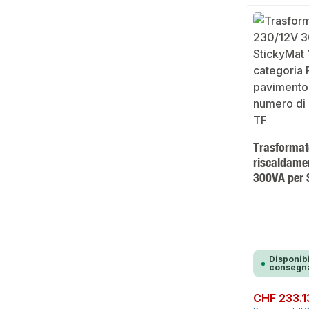
Trasformat
riscaldame
300VA per 
Disponibi
consegna
Prezzo normale:
CHF 233.1