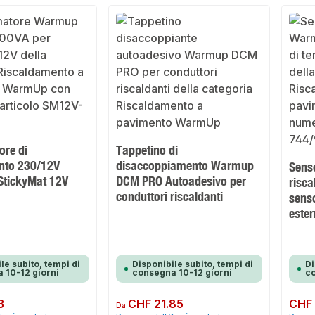
ore di
Tappetino di
nto 230/12V
disaccoppiamento Warmup
Senso
StickyMat 12V
DCM PRO Autoadesivo per
risc
conduttori riscaldanti
senso
este
le subito, tempi di
Disponibile subito, tempi di
Di
 10-12 giorni
consegna 10-12 giorni
co
3
Prezzo normale:
CHF 21.85
Prezzo 
CHF 
Da