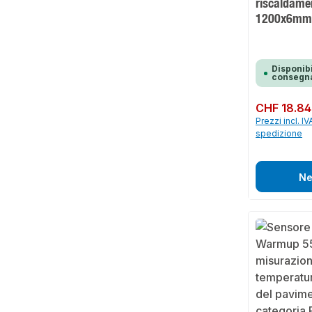
riscaldamen
1200x6m
Disponibi
consegna
Prezzo normale:
CHF 18.84
Prezzi incl. IV
spedizione
Ne