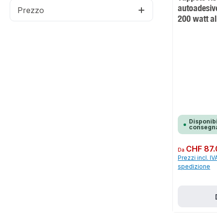
autoadesi
Prezzo
200 watt a
Disponibi
consegna
Prezzo normale:
CHF 87.
Da
Prezzi incl. IV
spedizione