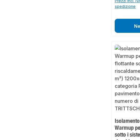
Prezzi incl. IV
spedizione
Ne
Isolamento 
Warmup per
sotto i sist