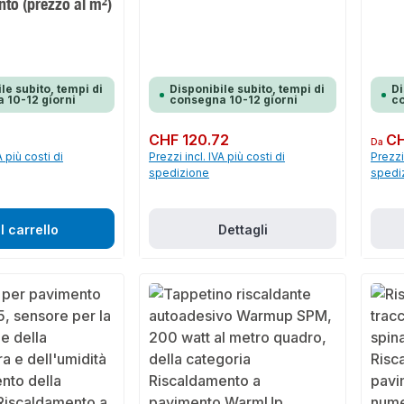
to (prezzo al m²)
m
le subito, tempi di
Disponibile subito, tempi di
Di
 10-12 giorni
consegna 10-12 giorni
co
Prezzo normale:
CHF 120.72
Prezzo 
CH
Da
A più costi di
Prezzi incl. IVA più costi di
Prezzi 
spedizione
spedi
l carrello
Dettagli