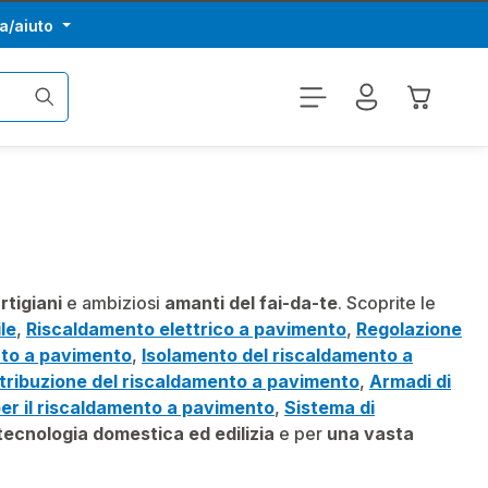
a/aiuto
Il carrel
rtigiani
e ambiziosi
amanti del fai-da-te
. Scoprite le
le
,
Riscaldamento elettrico a pavimento
,
Regolazione
nto a pavimento
,
Isolamento del riscaldamento a
stribuzione del riscaldamento a pavimento
,
Armadi di
er il riscaldamento a pavimento
,
Sistema di
tecnologia domestica ed edilizia
e per
una vasta