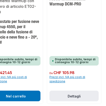
Warmup DCM-PRO
ostato per fusione neve
up 4550, per il
ollo della fusione di
cio e neve fino a - 20º,
W
sponibile subito, tempi di
Disponibile subito, tempi di
nsegna 10-12 giorni
consegna 10-12 giorni
normale:
421.45
Prezzo normale:
CHF 105.98
Da
incl. IVA più costi di
Prezzi incl. IVA più costi di
zione
spedizione
Nel carrello
Dettagli