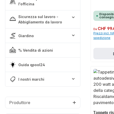
l'officina
Disponibi
Sicurezza sul lavoro -
consegna
Abbigliamento da lavoro
Prezzo normale:
CHF 99.
Da
Prezzi incl. IV
Giardino
spedizione
% Vendita di azioni
Guida qpool24
I nostri marchi
Produttore
Tappeto ri