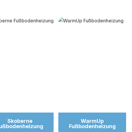
Skoberne
WarmUp
ußbodenheizung
Fußbodenheizung