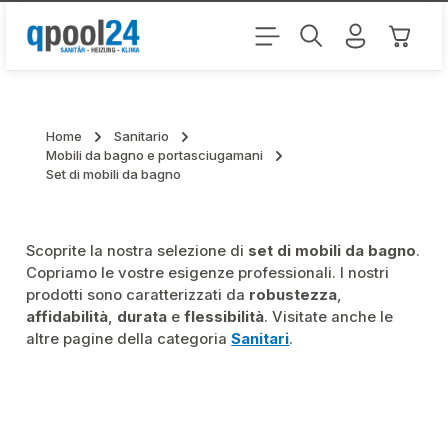
Passa al contenuto principale
Il carr
Home
Sanitario
Mobili da bagno e portasciugamani
Set di mobili da bagno
Scoprite la nostra selezione di
set di mobili da bagno
.
Copriamo le vostre esigenze professionali. I nostri
prodotti sono caratterizzati da
robustezza
,
affidabilità
,
durata
e
flessibilità
. Visitate anche le
altre pagine della categoria
Sanitari
.