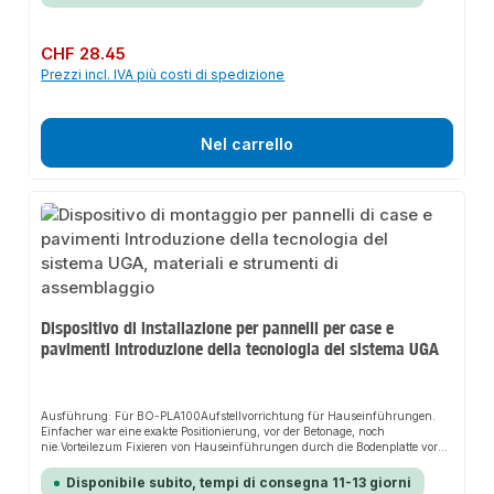
Prezzo normale:
CHF 28.45
Prezzi incl. IVA più costi di spedizione
Nel carrello
Dispositivo di installazione per pannelli per case e
pavimenti Introduzione della tecnologia del sistema UGA
Ausführung: Für BO-PLA100Aufstellvorrichtung für Hauseinführungen.
Einfacher war eine exakte Positionierung, vor der Betonage, noch
nie.Vorteilezum Fixieren von Hauseinführungen durch die Bodenplatte vor
der Betonage Schlauchschelle und Gummihalter ermöglich das anbinden
von verschiedenen Rohrelementen Höhenverstellbarkeit, durch
Disponibile subito, tempi di consegna 11-13 giorni
teleskopierbare StangenErdspieß mit Verjüngung am unteren Ende zum