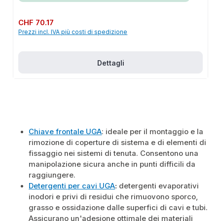
optimalen Einschlagen in das Erdreich Einschlagen des Erdspießes durch
aufgeweitetes Rohrende mittels Hammers möglich Hohe Stabilität aufgrund
von 2 mm WandungTechnische Details: Erdspieß mit Flügelschraube zur
Prezzo normale:
CHF 70.17
Fixierung des teleskopierbaren Rohres Erdspieß mit Gesamtnutzlänge von
Prezzi incl. IVA più costi di spedizione
etwa 1600 mm Höhenverstellung etwa 500 mm möglich Hochwertiges
geprägtes Spannband (20 mm breite) zur Fixierung des Rohres (Anzug bis
10 Nm möglich)Werkstoffangaben:Erdspieß (Baustahl), Gummihalter
(EPDM), Spannband (V4A)
Dettagli
Chiave frontale UGA
: ideale per il montaggio e la
rimozione di coperture di sistema e di elementi di
fissaggio nei sistemi di tenuta. Consentono una
manipolazione sicura anche in punti difficili da
raggiungere.
Detergenti per cavi UGA
:
detergenti evaporativi
inodori e privi di residui che rimuovono sporco,
grasso e ossidazione dalle superfici di cavi e tubi.
Assicurano un'adesione ottimale dei materiali