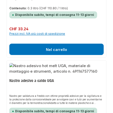
Contenuto:
0.3 litro
(CHF 110.80 / 1 litro)
Disponibile subito, tempi di consegna 11-13 giorni
Prezzo normale:
CHF 33.24
Prezzi incl. IVA più costi di spedizione
Nel carrello
Nastro adesivo a caldo UGA
Nastro per saldatura a freddo con ottime proprietà adesive per la sigillatura e
la protezione dalla corrosioneIdeale per avvolgere cavi e tubi per aumentarne
il diametro per la termoretrazioneAdatto a tutte le materie plastiche e ai
metalliSpessore 1 mm, larghezza 50 mmLunghezza rotolo: 3,00 m
Disponibile subito, tempi di consegna 11-13 giorni