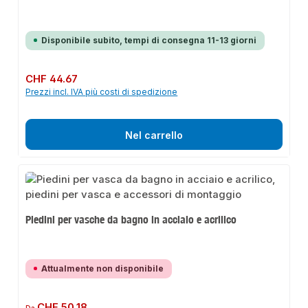
Disponibile subito, tempi di consegna 11-13 giorni
Prezzo normale:
CHF 44.67
Prezzi incl. IVA più costi di spedizione
Nel carrello
Piedini per vasche da bagno in acciaio e acrilico
Attualmente non disponibile
Prezzo normale:
CHF 50.18
Da