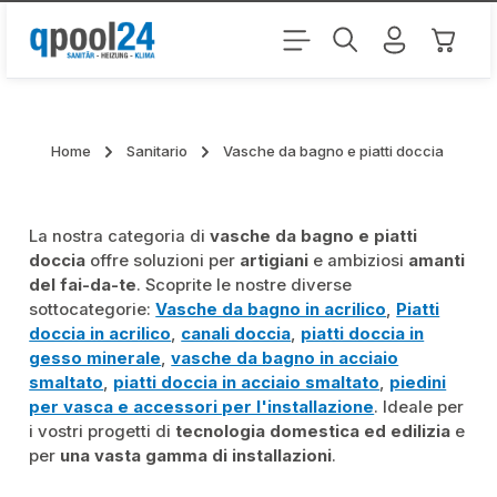
Passa al contenuto principale
Il carr
Home
Sanitario
Vasche da bagno e piatti doccia
La nostra categoria di
vasche da bagno e piatti
doccia
offre soluzioni per
artigiani
e ambiziosi
amanti
del fai-da-te
. Scoprite le nostre diverse
sottocategorie:
Vasche da bagno in acrilico
,
Piatti
doccia in acrilico
,
canali doccia
,
piatti doccia in
gesso minerale
,
vasche da bagno in acciaio
smaltato
,
piatti doccia in acciaio smaltato
,
piedini
per vasca e accessori per l'installazione
. Ideale per
i vostri progetti di
tecnologia domestica ed edilizia
e
per
una vasta gamma di installazioni
.