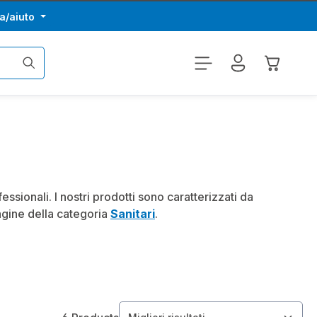
a/aiuto
Il carrel
ssionali. I nostri prodotti sono caratterizzati da
pagine della categoria
Sanitari
.