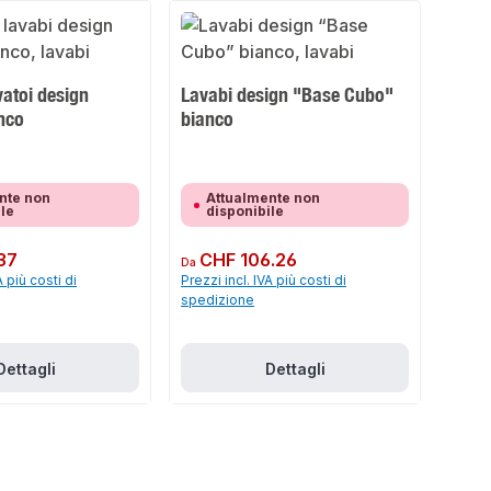
vatoi design
Lavabi design "Base Cubo"
nco
bianco
nte non
Attualmente non
ile
disponibile
37
Prezzo normale:
CHF 106.26
Da
A più costi di
Prezzi incl. IVA più costi di
spedizione
Dettagli
Dettagli