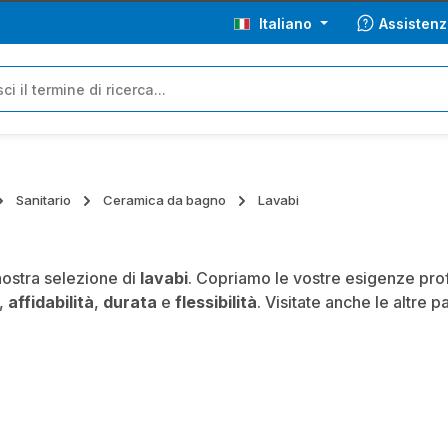
Italiano
Assistenz
Sanitario
Ceramica da bagno
Lavabi
nostra selezione di
lavabi
. Copriamo le vostre esigenze profe
,
affidabilità
,
durata
e
flessibilità
. Visitate anche le altre 