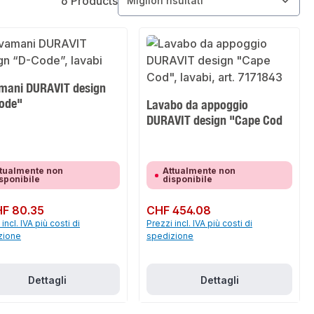
6 Products
mani DURAVIT design
ode"
Lavabo da appoggio
DURAVIT design "Cape Cod
tualmente non
Attualmente non
sponibile
disponibile
normale:
F 80.35
Prezzo normale:
CHF 454.08
incl. IVA più costi di
Prezzi incl. IVA più costi di
zione
spedizione
Dettagli
Dettagli