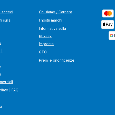
o accedi
Chi siamo / Carriera
i sulla
I nostri marchi
e
Informativa sulla
privacy
o
Impronta
 |
GTC
i
Premi e onorificenze
e
o
merciali
diato | FAQ
ci