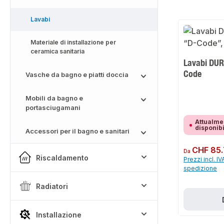
Lavabi
Materiale di installazione per
ceramica sanitaria
Lavabi DUR
Code
Vasche da bagno e piatti doccia
Mobili da bagno e
portasciugamani
Attualme
disponib
Accessori per il bagno e sanitari
Prezzo normale:
CHF 85
Da
Riscaldamento
Prezzi incl. IV
spedizione
Radiatori
Installazione