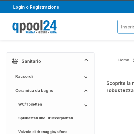
Login
o
Registrazione
assa al contenuto principale
Salta alla ricerca
Home
Sanitario
Raccordi
Scoprite la 
robustezza
Ceramica da bagno
WC/Toiletten
Spülkästen und Drückerplatten
Valvole di drenaggio/sifone