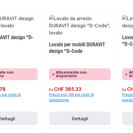
AVIT design "D-
Lava
"D-C
Lavabi per mobili DURAVIT
design "D-Code
nte non
Attualmente non
At
ile
disponibile
di
.78
Prezzo normale:
CHF 385.33
Prezzo 
CH
Da
Da
A più costi di
Prezzi incl. IVA più costi di
Prezzi 
spedizione
spedi
Dettagli
Dettagli