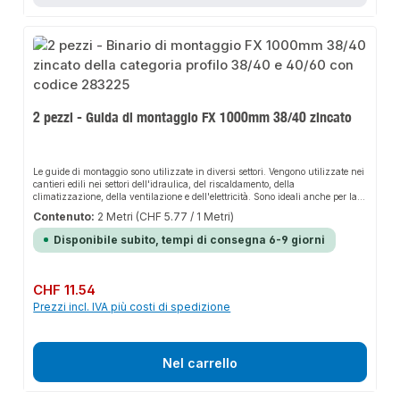
2 pezzi - Guida di montaggio FX 1000mm 38/40 zincato
Le guide di montaggio sono utilizzate in diversi settori. Vengono utilizzate nei
cantieri edili nei settori dell'idraulica, del riscaldamento, della
climatizzazione, della ventilazione e dell'elettricità. Sono ideali anche per la
produzione semplice e professionale di telai e strutture di supporto leggere di
Contenuto:
2 Metri
(CHF 5.77 / 1 Metri)
ogni tipo.
Disponibile subito, tempi di consegna 6-9 giorni
Prezzo normale:
CHF 11.54
Prezzi incl. IVA più costi di spedizione
Nel carrello