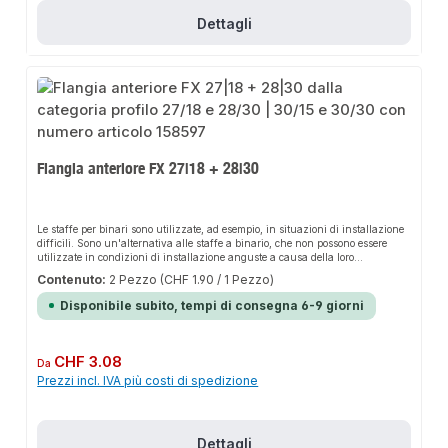
fissaggio diretto individuale o le viti e le barre filettate per sospendere il
fissaggio del tubo. Le fascette per tubi possono essere fissate direttamente alle
Dettagli
strutture del nostro sistema di binari utilizzando i dispositivi di fissaggio a
testa di martello.Dati del prodottoCampo di serraggio: 15-19 mmFilettatura di
connessione: M8Dimensione nominale: 3/8 di polliceMateriale: acciaio
zincatoQuantità di vendita: 10 pezziqpool24 - da oltre 20 anni il vostro
esperto per - qualità professionale - consegna rapida - servizio clienti
personale e affidabile - soddisfazione al 100%.
Flangia anteriore FX 27|18 + 28|30
Le staffe per binari sono utilizzate, ad esempio, in situazioni di installazione
difficili. Sono un'alternativa alle staffe a binario, che non possono essere
utilizzate in condizioni di installazione anguste a causa della loro
lunghezza. In combinazione con le guide di montaggio, le flange a sella
Contenuto:
2 Pezzo
(CHF 1.90 / 1 Pezzo)
offrono flessibilità, ad esempio per l'installazione di alberi e condotti.
Disponibile subito, tempi di consegna 6-9 giorni
Prezzo normale:
CHF 3.08
Da
Prezzi incl. IVA più costi di spedizione
Dettagli