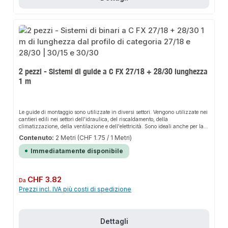
2 pezzi - Sistemi di guide a C FX 27/18 + 28/30 lunghezza
1 m
Le guide di montaggio sono utilizzate in diversi settori. Vengono utilizzate nei
cantieri edili nei settori dell'idraulica, del riscaldamento, della
climatizzazione, della ventilazione e dell'elettricità. Sono ideali anche per la
produzione semplice e professionale di telai e strutture di supporto leggere di
Contenuto:
2 Metri
(CHF 1.75 / 1 Metri)
ogni tipo.
Immediatamente disponibile
Prezzo normale:
CHF 3.82
Da
Prezzi incl. IVA più costi di spedizione
Dettagli