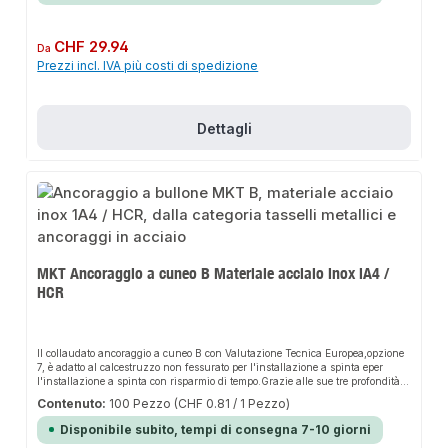
lunga filettatura dell'ancoraggio a cuneo B consente un'installazione
distanziata.Le rondelle extra-large dell'ancoraggio a cuneo B-U sono idealiper
l'uso nelle costruzioni in legno.
Prezzo normale:
CHF 29.94
Da
Prezzi incl. IVA più costi di spedizione
Dettagli
MKT Ancoraggio a cuneo B Materiale acciaio inox lA4 /
HCR
Il collaudato ancoraggio a cuneo B con Valutazione Tecnica Europea,opzione
7, è adatto al calcestruzzo non fessurato per l'installazione a spinta eper
l'installazione a spinta con risparmio di tempo.Grazie alle sue tre profondità
di ancoraggio, può essere adattato in modo flessibile airispettivi requisiti di
Contenuto:
100 Pezzo
(CHF 0.81 / 1 Pezzo)
installazione. L'uso con una profondità di ancoraggiominima riduce lo sforzo
di perforazione e di installazione eil rischio di collisioni dell'armatura.
Disponibile subito, tempi di consegna 7-10 giorni
Quando si utilizza una trivella aspirantenon è necessario soffiare il foro.La