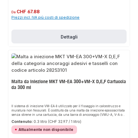
lunga filettatura dell'ancoraggio a cuneo B consente un'installazione
distanziata.Le rondelle extra-large dell'ancoraggio a cuneo B-U sono idealiper
l'uso nelle costruzioni in legno.
Prezzo normale:
CHF 67.88
Da
Prezzi incl. IVA più costi di spedizione
Dettagli
Malta da iniezione MKT VM-EA 300+VM-X D,E,F Cartuccia
da 300 ml
Il sistema di iniezione VM-EA è utilizzato per il fissaggio in calcestruzzo e
muratura non fessurati. È costituito da una malta da iniezione epossiacrilata
senza stirene in una cartuccia, da una barra di ancoraggio (VMU-A, V-A o
barra filettata disponibile in commercio con certificato di prova 3.1), nonché da
Contenuto:
0.3 litro
(CHF 32.97 / 1 litro)
un dado e una rondella. Per l'uso in mattoni forati è necessario un manicotto
perforato. Sistema di iniezione, malta chimica, ancoraggio chimico, pistola di
Attualmente non disponibile
iniezione