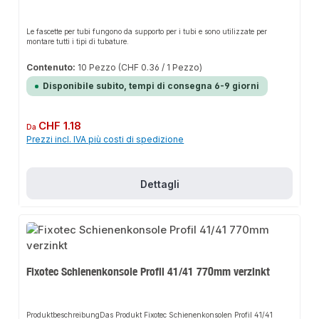
Le fascette per tubi fungono da supporto per i tubi e sono utilizzate per
montare tutti i tipi di tubature.
Contenuto:
10 Pezzo
(CHF 0.36 / 1 Pezzo)
Disponibile subito, tempi di consegna 6-9 giorni
Prezzo normale:
CHF 1.18
Da
Prezzi incl. IVA più costi di spedizione
Dettagli
Fixotec Schienenkonsole Profil 41/41 770mm verzinkt
ProduktbeschreibungDas Produkt Fixotec Schienenkonsolen Profil 41/41