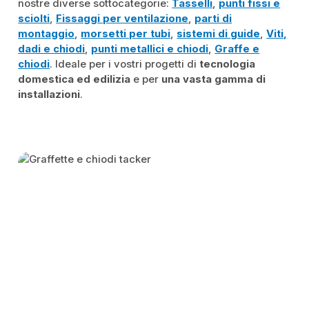
nostre diverse sottocategorie:
Tasselli
,
punti fissi e
sciolti
,
Fissaggi per ventilazione
,
parti di
montaggio
,
morsetti per tubi
,
sistemi di guide
,
Viti,
dadi e chiodi
,
punti metallici e chiodi
,
Graffe e
chiodi
. Ideale per i vostri progetti di
tecnologia
domestica ed edilizia
e per
una vasta gamma di
installazioni
.
Skip category gallery