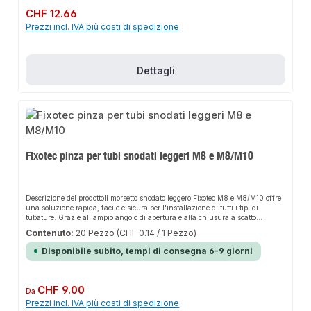
perforato. Il sistema offre una scelta tra le malte VMU plus e VMU plus Polar
Prezzo normale:
CHF 12.66
per temperature da -20°C a +40°C. Sistema di iniezione, malta chimica,
Prezzi incl. IVA più costi di spedizione
ancoraggio chimico, pistola per iniezione
Dettagli
Fixotec pinza per tubi snodati leggeri M8 e M8/M10
Descrizione del prodottoIl morsetto snodato leggero Fixotec M8 e M8/M10 offre
una soluzione rapida, facile e sicura per l'installazione di tutti i tipi di
tubature. Grazie all'ampio angolo di apertura e alla chiusura a scatto
guidata, garantisce una tenuta perfetta e si adatta in modo flessibile a diverse
Contenuto:
20 Pezzo
(CHF 0.14 / 1 Pezzo)
applicazioni. Il design robusto e la facilità di montaggio fanno di questo
prodotto una scelta affidabile per qualsiasi
Disponibile subito, tempi di consegna 6-9 giorni
installazione.CaratteristicheMorsetto per tubi articolato con chiusura a scatto
guidata per un'installazione rapida con una sola mano e una sola
vite.L'ampio angolo di apertura facilita l'inserimento del tuboBloccaggio a vite
- il tappo a vite calafatato ne impedisce la fuoriuscitaStruttura zincata con
Prezzo normale:
CHF 9.00
Da
inserto fonoassorbente senza alogeniOttimo isolamento acustico -
Prezzi incl. IVA più costi di spedizione
miglioramento dell'isolamento acustico fino a 19 dB(A)Campi di