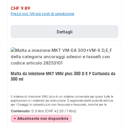
Prezzo normale:
CHF 9.89
Prezzi incl. IVA più costi di spedizione
Dettagli
Malta da iniezione MKT VMU plus 300 D E F Cartuccia da
300 ml
Il sistema di iniezione VMU plus è un sistema universale per quasi tutte le
applicazioni e i materiali da costruzione. È approvato dalle autorità edilizie
per i fissaggi in calcestruzzo non fessurato e fessurato, nonché per le
successive connessioni di armatura. La valutazione per muratura ETA-
Contenuto:
0.3 litro
(CHF 42.20 / 1 litro)
13/0909 comprende 6 manicotti forati con una lunghezza massima di 200
mm e può essere utilizzata in 15 diversi tipi di muratura. Come elementi di
Attualmente non disponibile
ancoraggio si possono utilizzare diverse barre di ancoraggio o filettate interne
della gamma MKT, nonché barre filettate o barre di armatura disponibili in
commercio. Nella muratura perforata è necessario anche un manicotto