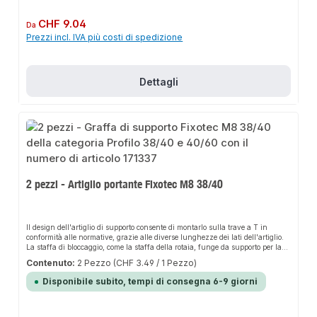
Prezzo normale:
CHF 9.04
Da
Prezzi incl. IVA più costi di spedizione
Dettagli
2 pezzi - Artiglio portante Fixotec M8 38/40
Il design dell'artiglio di supporto consente di montarlo sulla trave a T in
conformità alle normative, grazie alle diverse lunghezze dei lati dell'artiglio.
La staffa di bloccaggio, come la staffa della rotaia, funge da supporto per la
rotaia, per cui il fissaggio alla trave in acciaio avviene con due artigli di
Contenuto:
2 Pezzo
(CHF 3.49 / 1 Pezzo)
supporto in ogni caso.
Disponibile subito, tempi di consegna 6-9 giorni