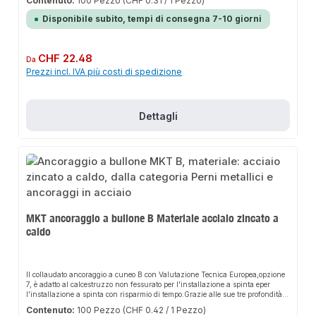
Contenuto:
100 Pezzo
(CHF 0.31 / 1 Pezzo)
installazione. L'uso con una profondità di ancoraggiominima riduce lo sforzo
di perforazione e di installazione eil rischio di collisioni dell'armatura.
Disponibile subito, tempi di consegna 7-10 giorni
Quando si utilizza una trivella aspirantenon è necessario soffiare il foro.La
lunga filettatura dell'ancoraggio a cuneo B consente un'installazione
distanziata.Le rondelle extra-large dell'ancoraggio a cuneo B-U sono idealiper
l'uso nelle costruzioni in legno.
Prezzo normale:
CHF 22.48
Da
Prezzi incl. IVA più costi di spedizione
Dettagli
MKT ancoraggio a bullone B Materiale acciaio zincato a
caldo
Il collaudato ancoraggio a cuneo B con Valutazione Tecnica Europea,opzione
7, è adatto al calcestruzzo non fessurato per l'installazione a spinta eper
l'installazione a spinta con risparmio di tempo.Grazie alle sue tre profondità
di ancoraggio, può essere adattato in modo flessibile airispettivi requisiti di
Contenuto:
100 Pezzo
(CHF 0.42 / 1 Pezzo)
installazione. L'uso con una profondità di ancoraggiominima riduce lo sforzo