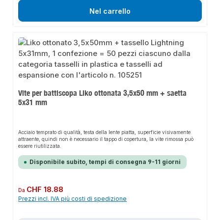
Nel carrello
Vite per battiscopa Liko ottonata 3,5x50 mm + saetta
5x31 mm
Acciaio temprato di qualità, testa della lente piatta, superficie visivamente
attraente, quindi non è necessario il tappo di copertura, la vite rimossa può
essere riutilizzata.
Disponibile subito, tempi di consegna 9-11 giorni
Prezzo normale:
CHF 18.88
Da
Prezzi incl. IVA più costi di spedizione