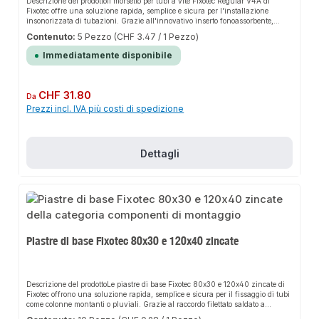
Descrizione del prodottoIl morsetto per tubi a vite Fixotec Regular V4A di
Fixotec offre una soluzione rapida, semplice e sicura per l'installazione
insonorizzata di tubazioni. Grazie all'innovativo inserto fonoassorbente,
garantisce una tenuta perfetta e si adatta in modo flessibile alle diverse aree
Contenuto:
5 Pezzo
(CHF 3.47 / 1 Pezzo)
di applicazione. Il design robusto e la facilità di installazione rendono questo
prodotto una scelta affidabile per qualsiasi
Immediatamente disponibile
installazione.CaratteristicheRobusto morsetto per tubi con due vitiFacile da
adattare al diametro esterno del tuboAdatto per carichi elevatiInserto
fonoassorbente per ridurre lo sviluppo del rumoreMateriale in acciaio
inossidabile e resistenteAree di applicazioneInstallazione
Prezzo normale:
CHF 31.80
Da
sanitariaCostruzione di impianti di riscaldamentoCostruzione di impiantiDati
Prezzi incl. IVA più costi di spedizione
del prodottoMateriale: acciaio inox V4AResistente alla corrosione e alle
intemperieNel nostro assortimento troverete anche accessori e altri prodotti per
il collegamento.
Dettagli
Piastre di base Fixotec 80x30 e 120x40 zincate
Descrizione del prodottoLe piastre di base Fixotec 80x30 e 120x40 zincate di
Fixotec offrono una soluzione rapida, semplice e sicura per il fissaggio di tubi
come colonne montanti o pluviali. Grazie al raccordo filettato saldato a
resistenza, garantiscono una tenuta perfetta e si adattano in modo flessibile a