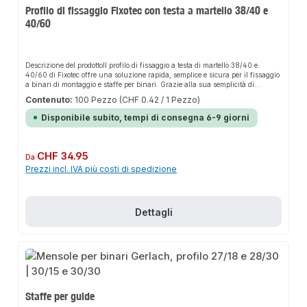
Profilo di fissaggio Fixotec con testa a martello 38/40 e
40/60
Descrizione del prodottoIl profilo di fissaggio a testa di martello 38/40 e
40/60 di Fixotec offre una soluzione rapida, semplice e sicura per il fissaggio
a binari di montaggio e staffe per binari. Grazie alla sua semplicità di
installazione, garantisce una tenuta perfetta e si adatta in modo flessibile alle
Contenuto:
100 Pezzo
(CHF 0.42 / 1 Pezzo)
diverse aree di applicazione. Il design robusto e l'installazione semplice
rendono questo prodotto una scelta affidabile per qualsiasi
Disponibile subito, tempi di consegna 6-9 giorni
applicazione.CaratteristicheDesign robustoInstallazione
sempliceFlessibilmente personalizzabileAree di
applicazioneCondotteComponentiGuide di montaggioIngegneria ediliziaDati
del prodottoMateriale: acciaio di alta qualitàSuperficie: zincataCompatibilità:
Prezzo normale:
CHF 34.95
Da
Profilo 38/40 e 40/60Nel nostro assortimento troverete anche accessori e altri
Prezzi incl. IVA più costi di spedizione
prodotti adatti al collegamento.
Dettagli
Staffe per guide