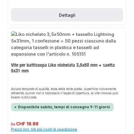
scatto con guida della testa della viteCampi di applicazioneCondotti a
spiraleTubi HT e KGCondotti per l'aria di scarico e di alimentazioneScivoli per
lavanderiaDati del prodottoMateriale: acciaio zincatoSpessore della striscia:
1,5 mmLarghezza della banda: 20 mmFilettatura: M8 e M10Nella nostra
Dettagli
gamma troverete anche accessori e altri prodotti per il collegamento.
Vite per battiscopa Liko nichelata 3,5x50 mm + saetta
5x31 mm
Acciaio temprato di qualità, testa della lente piatta, superficie visivamente
attraente, quindi non è necessario il tappo di copertura, la vite rimossa può
essere riutilizzata.
Disponibile subito, tempi di consegna 9-11 giorni
Prezzo normale:
CHF 18.88
Da
Prezzi incl. IVA più costi di spedizione