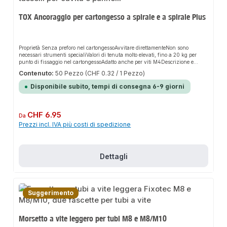
TOX Ancoraggio per cartongesso a spirale e a spirale Plus
Proprietà Senza preforo nel cartongessoAvvitare direttamenteNon sono
necessari strumenti specialiValori di tenuta molto elevati, fino a 20 kg per
punto di fissaggio nel cartongessoAdatto anche per viti M4Descrizione e
applicazione Ancoraggio in metallo (zinco pressofuso) con punta di trapano e
Contenuto:
50 Pezzo
(CHF 0.32 / 1 Pezzo)
filettatura esterna pronunciataAdatto anche per pannelli in gesso a doppia
lastraAzionamento PH2 per una facile installazioneLavorazione e montaggio
Disponibile subito, tempi di consegna 6-9 giorni
Non adatto per pannelli di gesso piastrellatiPre-trapano con 8 mm per i
pannelli in gessofibraPoco spazio dietro il pannello grazie alla lunghezza
ridotta del tasselloUtilizzare solo viti per pannelli truciolari e lamiere con ø 4,5
mmLunghezza minima della vite = lunghezza del tassello 32 mm + spessore
Prezzo normale:
CHF 6.95
Da
della parte aggiuntiva + 5 mmForare il pannello di copertura del pannello
Prezzi incl. IVA più costi di spedizione
prima di montare i tasselli.Terminazione a filo pareteMontaggio
preinserimento
Dettagli
Suggerimento
Morsetto a vite leggero per tubi M8 e M8/M10