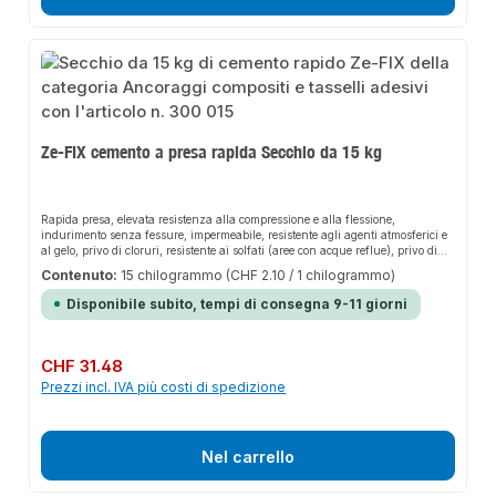
Ze-FIX cemento a presa rapida Secchio da 15 kg
Rapida presa, elevata resistenza alla compressione e alla flessione,
indurimento senza fessure, impermeabile, resistente agli agenti atmosferici e
al gelo, privo di cloruri, resistente ai solfati (aree con acque reflue), privo di
cromati.Vantaggi di lavorazionePuò essere lavoratodopo 5 minuti, senza tempi
Contenuto:
15 chilogrammo
(CHF 2.10 / 1 chilogrammo)
di attesa fino alla fase di lavoro successiva, facile da lavorare senza primer o
collante, estremamente rapido, uso universale, utilizzabile in interni ed
Disponibile subito, tempi di consegna 9-11 giorni
esterni.Campi di applicazioneInserimento ditasselli per elementi prefabbricati,
installazione di scaffali o armadietti, ancoraggio di ringhiere di scale e
balconi, fissaggio di pali in acciaio, davanzali di finestre e staffe per
radiatori, riempimento di difetti, fori e crepe, sigillatura di aree di scarico,
Prezzo normale:
CHF 31.48
sigillatura di infiltrazioni d'acqua, fissaggio di canaline vuote e scatole da
Prezzi incl. IVA più costi di spedizione
incasso, colata di pezzi stampati personalizzati, livellamento di superfici
irregolari, impostazione di strisce di protezione per angoli.
Nel carrello