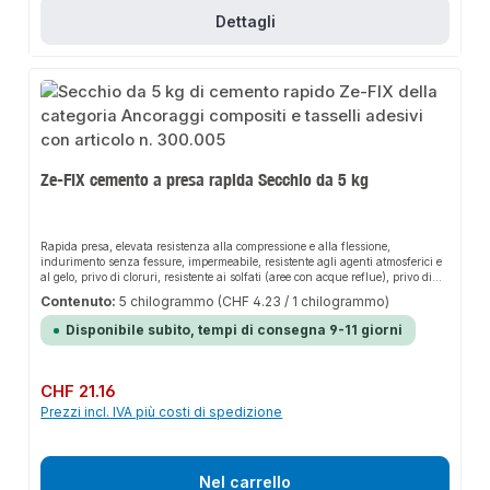
Dettagli
Ze-FIX cemento a presa rapida Secchio da 5 kg
Rapida presa, elevata resistenza alla compressione e alla flessione,
indurimento senza fessure, impermeabile, resistente agli agenti atmosferici e
al gelo, privo di cloruri, resistente ai solfati (aree con acque reflue), privo di
cromati.Vantaggi di lavorazionePuò essere lavoratodopo 5 minuti, senza tempi
Contenuto:
5 chilogrammo
(CHF 4.23 / 1 chilogrammo)
di attesa fino alla fase di lavoro successiva, facile da lavorare senza primer o
collante, estremamente rapido, uso universale, utilizzabile in interni ed
Disponibile subito, tempi di consegna 9-11 giorni
esterni.Campi di applicazioneInserimento ditasselli per elementi prefabbricati,
montaggio di scaffali o armadietti, ancoraggio di ringhiere di scale e balconi,
fissaggio di pali in acciaio, davanzali di finestre e staffe di radiatori,
riempimento di difetti, fori e crepe, sigillatura di aree di scarico, sigillatura di
Prezzo normale:
CHF 21.16
infiltrazioni d'acqua, fissaggio di canaline vuote e scatole da incasso, fusione
Prezzi incl. IVA più costi di spedizione
di pezzi stampati propri, livellamento di superfici irregolari, impostazione di
strisce di protezione per angoli.
Nel carrello