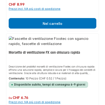
Prezzo normale:
CHF 8.99
Prezzi incl. IVA più costi di spedizione
Nel carrello
Morsetto di ventilazione FX con chiusura rapida
Descrizione del prodottoI morsetti di ventilazione Fixotec con chiusura rapida
offrono una soluzione rapida, semplice e sicura per il fissaggio dei condotti di
ventilazione. Grazie alla struttura robusta e ai materiali di alta qualità,
garantiscono una tenuta perfetta e si adattano in modo flessibile a diversi
Contenuto:
10 Pezzo
(CHF 0.52 / 1 Pezzo)
sistemi di tubature. Il design robusto e la facilità di installazione rendono
questo prodotto una scelta affidabile per qualsiasi installazione. L'elemento di
Disponibile subito, tempi di consegna 6-9 giorni
fissaggio a sgancio rapido consente una manipolazione particolarmente
rapida, che aumenta significativamente l'efficienza durante
l'installazione.CaratteristicheNastro in acciaio zincato di alta qualità per una
maggiore protezione dalla corrosione.Inserto fonoassorbente a coste in
Prezzo normale:
CHF 6.76
Da
elastomero di alto profiloConnessione filettata stabile con larghezza della
Prezzi incl. IVA più costi di spedizione
chiave di 13 mmVite di bloccaggio con protezione contro le perdite e blocco a