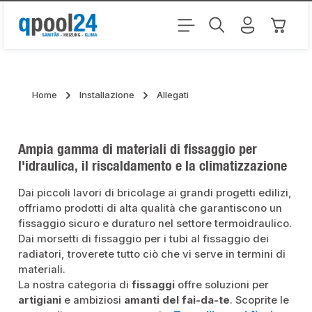
Passa al contenuto principale
Il carr
Home
Installazione
Allegati
Ampia gamma di materiali di fissaggio per
l'idraulica, il riscaldamento e la climatizzazione
Dai piccoli lavori di bricolage ai grandi progetti edilizi,
offriamo prodotti di alta qualità che garantiscono un
fissaggio sicuro e duraturo nel settore termoidraulico.
Dai morsetti di fissaggio per i tubi al fissaggio dei
radiatori, troverete tutto ciò che vi serve in termini di
materiali.
La nostra categoria di
fissaggi
offre soluzioni per
artigiani
e ambiziosi
amanti del fai-da-te
. Scoprite le