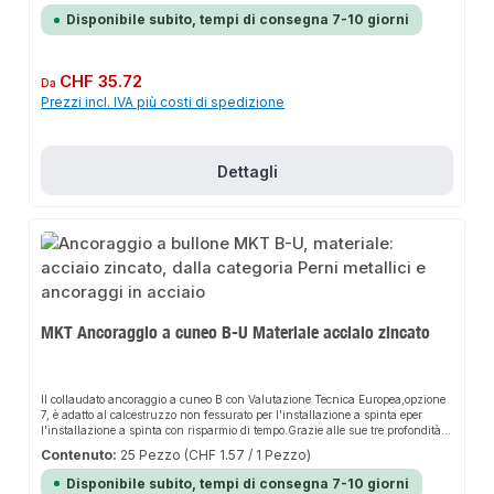
di perforazione e di installazione eil rischio di collisioni dell'armatura.
Disponibile subito, tempi di consegna 7-10 giorni
Quando si utilizza una trivella aspirantenon è necessario soffiare il foro.La
lunga filettatura dell'ancoraggio a cuneo B consente un'installazione
distanziata.Le rondelle extra-large dell'ancoraggio a cuneo B-U sono idealiper
l'uso nelle costruzioni in legno.
Prezzo normale:
CHF 35.72
Da
Prezzi incl. IVA più costi di spedizione
Dettagli
MKT Ancoraggio a cuneo B-U Materiale acciaio zincato
Il collaudato ancoraggio a cuneo B con Valutazione Tecnica Europea,opzione
7, è adatto al calcestruzzo non fessurato per l'installazione a spinta eper
l'installazione a spinta con risparmio di tempo.Grazie alle sue tre profondità
di ancoraggio, può essere adattato in modo flessibile airispettivi requisiti di
Contenuto:
25 Pezzo
(CHF 1.57 / 1 Pezzo)
installazione. L'uso con una profondità di ancoraggiominima riduce lo sforzo
di perforazione e di installazione eil rischio di collisioni dell'armatura.
Disponibile subito, tempi di consegna 7-10 giorni
Quando si utilizza una trivella aspirantenon è necessario soffiare il foro.La