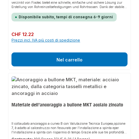
verzinkt von Fixotec bietet eine schnelle, einfache und sichere Lösung zur
Erstellung von Rohreinzelbefestigungen und Rohrtrassen. Dank der stabilen
Bauweise und der hochwertigen Materialien sorgt es für perfekten Halt und
passt sich flexibel an verschiedene Anwendungsbereiche an. Das robuste
Disponibile subito, tempi di consegna 6-9 giorni
Design und die einfache Montage machen dieses Produkt zu einer
zuverlässigen Wahl für jede Installation. Die Schienenkonsolen sind
vielseitig einsetzbar und eignen sich hervorragend für die Erstellung von
eigenen Tragekonstruktionen.EigenschaftenHochwertiges, galvanisch
Prezzo normale:
CHF 12.22
verzinktes Stahlband für erhöhten KorrosionsschutzRobotergeführte
Prezzi incl. IVA più costi di spedizione
Schweißnaht für gleichbleibende Qualität und hohe BelastbarkeitVersetzte
Langlöcher zur optimalen Ausrichtung bei der MontageMontagefreundliches
Lochmuster im
SchienenabschnittAnwendungsbereicheRohreinzelbefestigungenRohrtrasse
nTragekonstruktionenGebäudetechnikProduktdatenMaterial: Stahl,
Nel carrello
galvanisch verzinktIn unserem Sortiment finden Sie auch passende
Zubehörteile sowie weitere Produkte für den Anschluss.Profil: 41/41Länge:
770mmMaterialstärke: 2,5 mmMaterial: Stahl verzinktVerkaufsmenge: 1
Stückqpool24 - seit über 20 Jahren Ihr Experte für - Profiqualität - schnelle
Lieferung - persönlichen und zuverlässigen Kundenservice - 100%
Zufriedenheit.
Materiale dell'ancoraggio a bullone MKT acciaio zincato
Il collaudato ancoraggio a cuneo B con Valutazione Tecnica Europea,opzione
7, è adatto al calcestruzzo non fessurato per l'installazione a spinta eper
l'installazione a spinta con risparmio di tempo.Grazie alle sue tre profondità
di ancoraggio, può essere adattato in modo flessibile airispettivi requisiti di