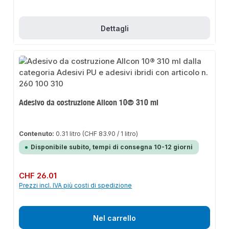
Dettagli
Adesivo da costruzione Allcon 10® 310 ml
Contenuto:
0.31 litro
(CHF 83.90 / 1 litro)
Disponibile subito, tempi di consegna 10-12 giorni
Prezzo normale:
CHF 26.01
Prezzi incl. IVA più costi di spedizione
Nel carrello