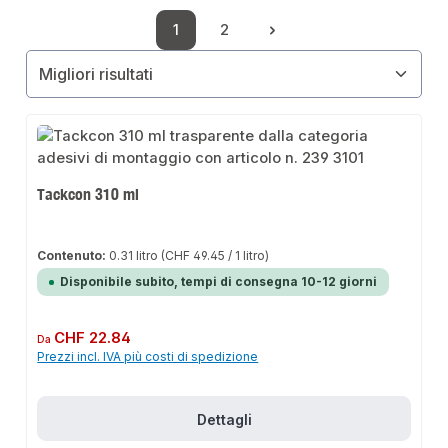
1
2
Pagina
Pagina
Tackcon 310 ml
Contenuto:
0.31 litro
(CHF 49.45 / 1 litro)
Disponibile subito, tempi di consegna 10-12 giorni
Prezzo normale:
CHF 22.84
Da
Prezzi incl. IVA più costi di spedizione
Dettagli