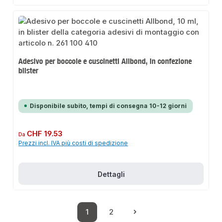
Adesivo per boccole e cuscinetti Allbond, in confezione
blister
Disponibile subito, tempi di consegna 10-12 giorni
Prezzo normale:
CHF 19.53
Da
Prezzi incl. IVA più costi di spedizione
Dettagli
1
2
Pagina
Pagina