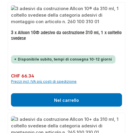
3 x Allcon 10® adesivo da costruzione 310 ml, 1 x coltello
svedese
Disponibile subito, tempi di consegna 10-12 giorni
Prezzo normale:
CHF 66.34
Prezzi incl. IVA più costi di spedizione
Nel carrello