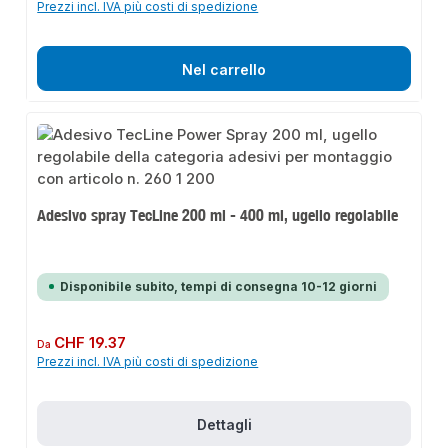
Prezzi incl. IVA più costi di spedizione
Nel carrello
Adesivo spray TecLine 200 ml - 400 ml, ugello regolabile
Disponibile subito, tempi di consegna 10-12 giorni
Prezzo normale:
CHF 19.37
Da
Prezzi incl. IVA più costi di spedizione
Dettagli