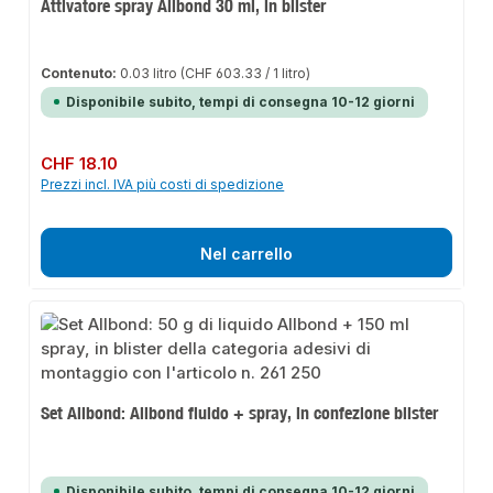
Attivatore spray Allbond 30 ml, in blister
Contenuto:
0.03 litro
(CHF 603.33 / 1 litro)
Disponibile subito, tempi di consegna 10-12 giorni
Prezzo normale:
CHF 18.10
Prezzi incl. IVA più costi di spedizione
Nel carrello
Set Allbond: Allbond fluido + spray, in confezione blister
Disponibile subito, tempi di consegna 10-12 giorni