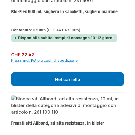
Bio-Flex 500 ml, sughero in sacchetti, sughero marrone
Contenuto:
0.5 litro
(CHF 44.84 / 1 litro)
Disponibile subito, tempi di consegna 10-12 giorni
Prezzo normale:
CHF 22.42
Prezzi incl. IVA più costi di spedizione
Nel carrello
Frenafiletti Allbond, ad alta resistenza, in blister