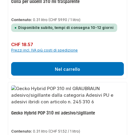
Colla per uccelli 310 ml trasparente
Contenuto:
0.31 litro
(CHF 59.90 / 1 litro)
Disponibile subito, tempi di consegna 10-12 giorni
Prezzo normale:
CHF 18.57
Prezzi incl. IVA più costi di spedizione
Nel carrello
Gecko Hybrid POP 310 ml adesivo/sigillante
Contenuto:
0.31 litro
(CHF 51.52 / 1 litro)