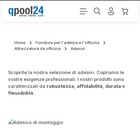
Passa al contenuto principale
Il carr
Home
Forniture per l'edilizia e l'officina
Attrezzatura da officina
Adesivi
Scoprite la nostra selezione di adesivi. Copriamo le
vostre esigenze professionali. I nostri prodotti sono
caratterizzati da
robustezza
,
affidabilità
,
durata
e
flessibilità
.
Skip category gallery