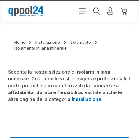
Passa al contenuto principale
Il carr
Home
Installazione
Isolamento
Isolamento in lana minerale
Scoprite la nostra selezione di
isolanti in lana
minerale
. Copriamo le vostre esigenze professionali. I
nostri prodotti sono caratterizzati da
robustezza
,
affidabilità
,
durata
e
flessibilità
. Visitate anche le
altre pagine della categoria
Installazione
.