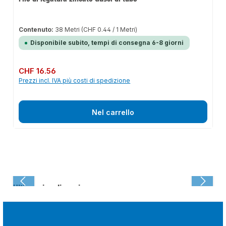
Contenuto:
38 Metri
(CHF 0.44 / 1 Metri)
Disponibile subito, tempi di consegna 6-8 giorni
Prezzo normale:
CHF 16.56
Prezzi incl. IVA più costi di spedizione
Nel carrello
Ultima visualizzazione: