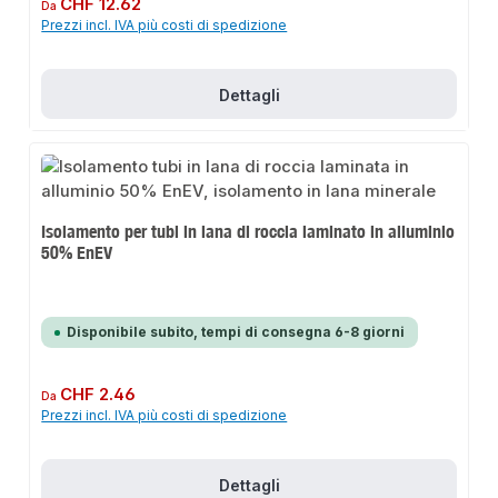
Prezzo normale:
CHF 12.62
Da
Prezzi incl. IVA più costi di spedizione
Dettagli
Isolamento per tubi in lana di roccia laminato in alluminio
50% EnEV
Disponibile subito, tempi di consegna 6-8 giorni
Prezzo normale:
CHF 2.46
Da
Prezzi incl. IVA più costi di spedizione
Dettagli