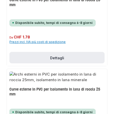
mm
Disponibile subito, tempi di consegna 6-8 giorni
Prezzo normale:
CHF 1.78
Da
Prezzi incl. IVA più costi di spedizione
Dettagli
Curve esterne in PVC per isolamento in lana di roccia 25
mm
Disponibile subito, tempi di consegna 6-8 giorni