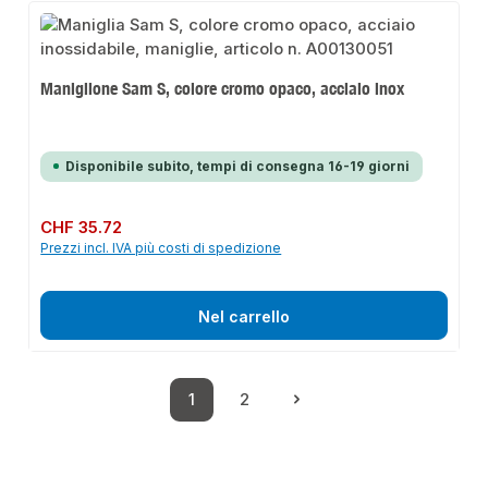
Maniglione Sam S, colore cromo opaco, acciaio inox
Disponibile subito, tempi di consegna 16-19 giorni
Prezzo normale:
CHF 35.72
Prezzi incl. IVA più costi di spedizione
Nel carrello
1
2
Pagina
Pagina