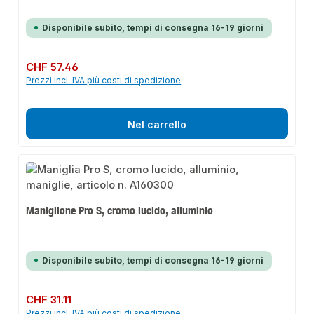
Disponibile subito, tempi di consegna 16-19 giorni
Prezzo normale:
CHF 57.46
Prezzi incl. IVA più costi di spedizione
Nel carrello
Maniglione Pro S, cromo lucido, alluminio
Disponibile subito, tempi di consegna 16-19 giorni
Prezzo normale:
CHF 31.11
Prezzi incl. IVA più costi di spedizione