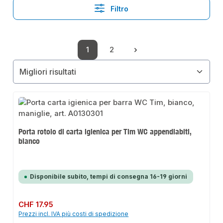
Filtro
1
2
Pagina
Pagina
Porta rotolo di carta igienica per Tim WC appendiabiti,
bianco
Disponibile subito, tempi di consegna 16-19 giorni
Prezzo normale:
CHF 17.95
Prezzi incl. IVA più costi di spedizione