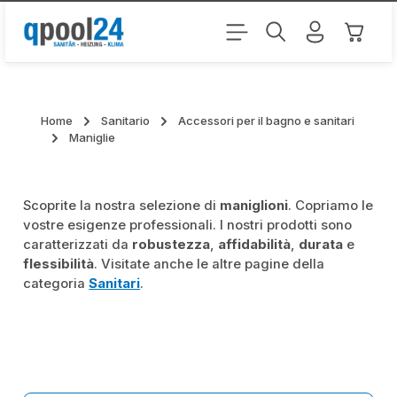
Passa al contenuto principale
Il carr
Home
Sanitario
Accessori per il bagno e sanitari
Maniglie
Scoprite la nostra selezione di
maniglioni
. Copriamo le
vostre esigenze professionali. I nostri prodotti sono
caratterizzati da
robustezza
,
affidabilità
,
durata
e
flessibilità
. Visitate anche le altre pagine della
categoria
Sanitari
.