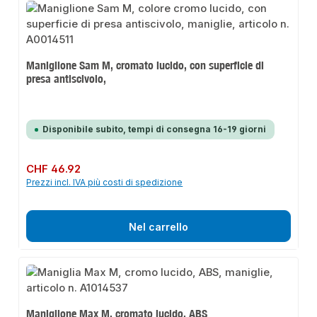
Maniglione Sam M, cromato lucido, con superficie di
presa antiscivolo,
Disponibile subito, tempi di consegna 16-19 giorni
Prezzo normale:
CHF 46.92
Prezzi incl. IVA più costi di spedizione
Nel carrello
Maniglione Max M, cromato lucido, ABS