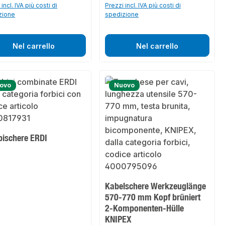
incl. IVA più costi di
Prezzi incl. IVA più costi di
zione
spedizione
Nel carrello
Nel carrello
ovo
Nuovo
ischere ERDI
Kabelschere Werkzeuglänge
570-770 mm Kopf brüniert
2-Komponenten-Hülle
KNIPEX