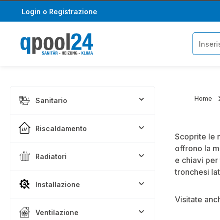
Login
o
Registrazione
assa al contenuto principale
Salta alla ricerca
Home
Sanitario
Riscaldamento
Scoprite le 
offrono la 
Radiatori
e chiavi per
tronchesi la
Installazione
Visitate anc
Ventilazione