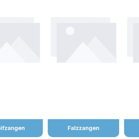
y gallery
ifzangen
Falzzangen