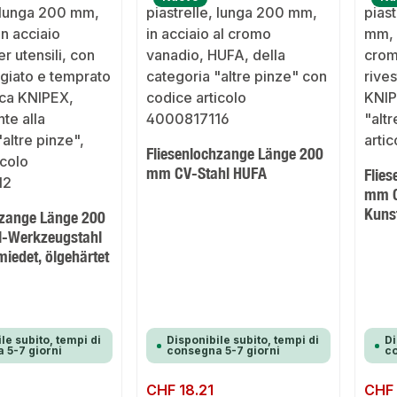
Fliesenlochzange Länge 200
mm CV-Stahl HUFA
Flie
mm C
Kuns
hzange Länge 200
l-Werkzeugstahl
miedet, ölgehärtet
le subito, tempi di
Disponibile subito, tempi di
Di
 5-7 giorni
consegna 5-7 giorni
co
0
Prezzo normale:
CHF 18.21
Prezzo 
CHF 