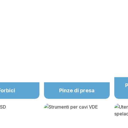
P
Forbici
Pinze di presa