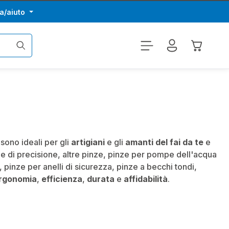
a/aiuto
Il carrel
i sono ideali per gli
artigiani
e gli
amanti del fai da te
e
nze di precisione, altre pinze, pinze per pompe dell'acqua
, pinze per anelli di sicurezza, pinze a becchi tondi,
rgonomia
,
efficienza
,
durata
e
affidabilità
.