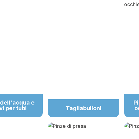
dell'acqua e
Pi
vi per tubi
Tagliabulloni
o