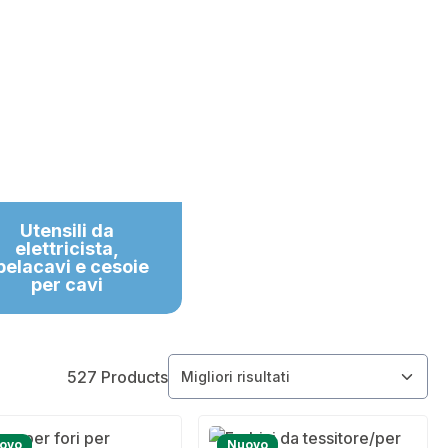
Utensili da
elettricista,
pelacavi e cesoie
per cavi
527 Products
ovo
Nuovo