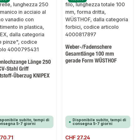
Weber-/Fadenschere
Gesamtlänge 100 mm
gerade Form WÜSTHOF
senlochzange Länge 250
V-Stahl Griff
tstoff-Überzug KNIPEX
sponibile subito, tempi di
Disponibile subito, tempi di
nsegna 5-7 giorni
consegna 5-7 giorni
normale:
70.71
Prezzo normale:
CHF 27.24