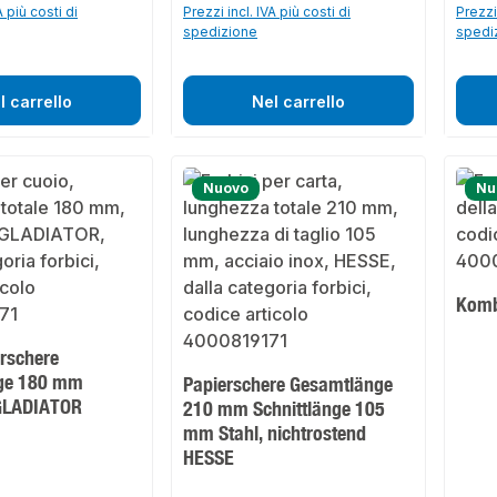
A più costi di
Prezzi incl. IVA più costi di
Prezzi 
spedizione
spedi
l carrello
Nel carrello
Nuovo
Nu
Komb
rschere
ge 180 mm
Papierschere Gesamtlänge
 GLADIATOR
210 mm Schnittlänge 105
mm Stahl, nichtrostend
HESSE