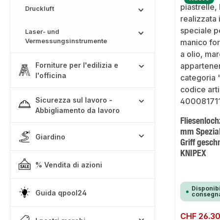
Druckluft
Laser- und
Vermessungsinstrumente
Forniture per l'edilizia e
l'officina
Sicurezza sul lavoro -
Abbigliamento da lavoro
Fliesenloc
mm Spezia
Giardino
Griff gesch
KNIPEX
% Vendita di azioni
Disponibi
Guida qpool24
consegna
Prezzo normale:
CHF 26.3