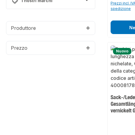
I nostri marchi
Prezzi incl. IV
spedizione
Produttore
Ne
Prezzo
Nuovo
Sack-/Lede
Gesamtlän
vernickelt