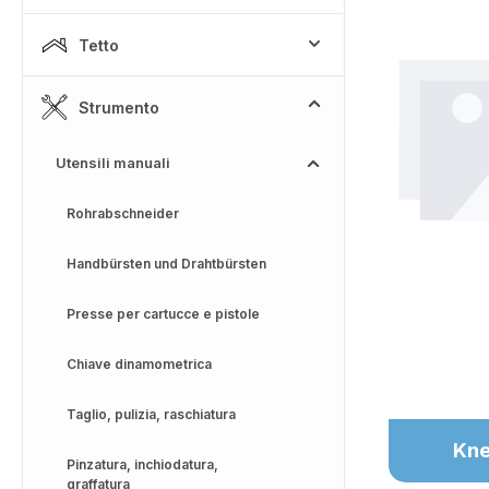
Tetto
Skip categor
Strumento
Utensili manuali
Rohrabschneider
Handbürsten und Drahtbürsten
Presse per cartucce e pistole
Chiave dinamometrica
Taglio, pulizia, raschiatura
Kne
Pinzatura, inchiodatura,
graffatura