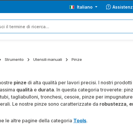
Italiano
Assistenz
Strumento
Utensili manuali
Pinze
nostre
pinze
di alta qualità per lavori precisi. I nostri prodott
massima
qualità
e
durata
. In questa categoria troverete: pi
 tubi, tagliabulloni, tronchesi, cesoie, pinze per impugnature
terali. Le nostre pinze sono caratterizzate da
robustezza
,
e
he le altre pagine della categoria
Tools
.