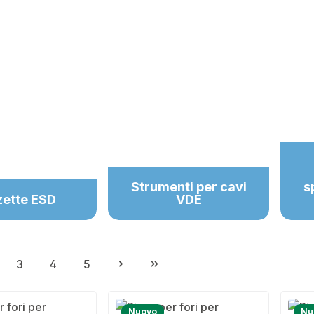
Strumenti per cavi
s
zette ESD
VDE
3
4
5
gina
Pagina
Pagina
Pagina
Nuovo
Nu