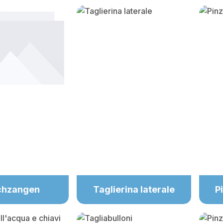
chzangen
Taglierina laterale
P