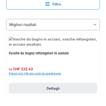
Filtro
Vasche da bagno rettangolari in acciaio
Prezzo normale:
CHF 222.43
Da
Prezzi incl. IVA più costi di spedizione
Dettagli