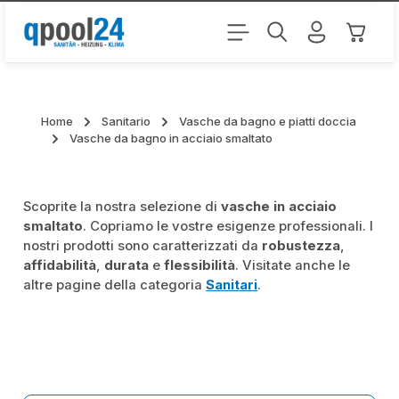
Passa al contenuto principale
Il carr
Home
Sanitario
Vasche da bagno e piatti doccia
Vasche da bagno in acciaio smaltato
Scoprite la nostra selezione di
vasche in acciaio
smaltato
. Copriamo le vostre esigenze professionali. I
nostri prodotti sono caratterizzati da
robustezza
,
affidabilità
,
durata
e
flessibilità
. Visitate anche le
altre pagine della categoria
Sanitari
.