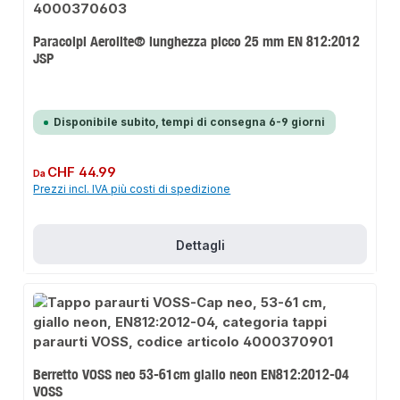
Paracolpi Aerolite® lunghezza picco 25 mm EN 812:2012
JSP
Disponibile subito, tempi di consegna 6-9 giorni
Prezzo normale:
CHF 44.99
Da
Prezzi incl. IVA più costi di spedizione
Dettagli
Berretto VOSS neo 53-61cm giallo neon EN812:2012-04
VOSS