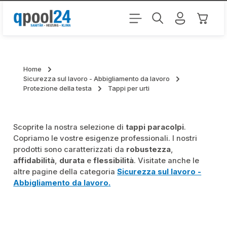
Passa al contenuto principale
Il carr
Home
Sicurezza sul lavoro - Abbigliamento da lavoro
Protezione della testa
Tappi per urti
Scoprite la nostra selezione di
tappi paracolpi
.
Copriamo le vostre esigenze professionali. I nostri
prodotti sono caratterizzati da
robustezza
,
affidabilità
,
durata
e
flessibilità
. Visitate anche le
altre pagine della categoria
Sicurezza sul lavoro -
Abbigliamento da lavoro
.