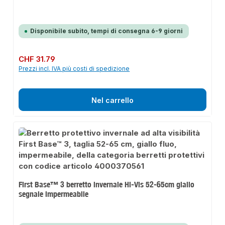
Disponibile subito, tempi di consegna 6-9 giorni
Prezzo normale:
CHF 31.79
Prezzi incl. IVA più costi di spedizione
Nel carrello
First Base™ 3 berretto invernale Hi-Vis 52-65cm giallo
segnale impermeabile