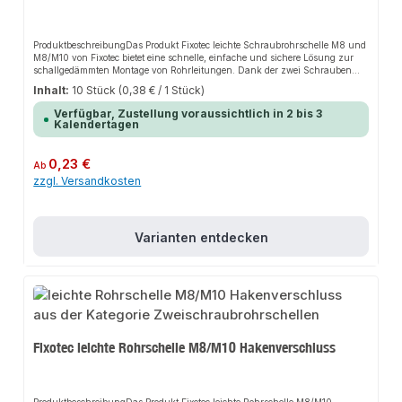
ProduktbeschreibungDas Produkt Fixotec leichte Schraubrohrschelle M8 und
M8/M10 von Fixotec bietet eine schnelle, einfache und sichere Lösung zur
schallgedämmten Montage von Rohrleitungen. Dank der zwei Schrauben
und dem Schnellverschluss sorgt es für perfekten Halt und passt sich
Inhalt:
10 Stück
(0,38 € / 1 Stück)
flexibel an verschiedene Installationsbereiche an. Das robuste Design und
die einfache Montage machen dieses Produkt zu einer zuverlässigen Wahl
Verfügbar, Zustellung voraussichtlich in 2 bis 3
für jede Installation.EigenschaftenLeichte Schraubrohrschelle mit
Kalendertagen
SchnellverschlussVerzinkt für erhöhten KorrosionsschutzSchnelle und
unkomplizierte MontageFlexibel und anpassbar für verschiedene
AnwendungenAnwendungsbereicheHaus- und
Regulärer Preis:
0,23 €
Ab
SanitärinstallationHeizungsanlagenAnlagenbauProduktdatenMaterial:
zzgl. Versandkosten
Verzinkter StahlVerbindung: SchnellverschlussSicherheitsmerkmale:
Erhöhter KorrosionsschutzIn unserem Sortiment finden Sie auch passende
Zubehörteile sowie weitere Produkte für den Anschluss.
Varianten entdecken
Fixotec leichte Rohrschelle M8/M10 Hakenverschluss