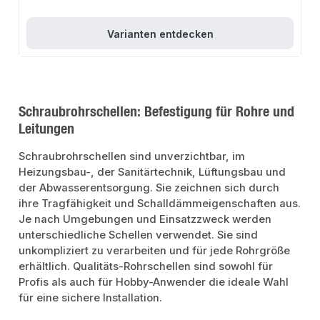
galvanische Verzinkung für optimalen KorrosionsschutzRobustes und
langlebiges DesignAnschluss mit angeschweißter Muffe in 1/2 Zoll für
hochfeste Gewinderohr-AbhängungenAnwendungsbereicheBefestigung von
Stahl-, Kupfer- und KunststoffrohrenMontage in Überkopf-
Varianten entdecken
EinbausituationenReduzierung der Übertragung von
KörperschallVerwendung in professionellen und privaten
BauprojektenProduktdatenMaterial: Verzinkter StahlHalogenfreie
SchalldämmeinlageAnschluss: 1/2 ZollIn unserem Sortiment finden Sie auch
passende Zubehörteile wie Grundplatten und Gewinderohre in den
entsprechenden zölligen Maßen sowie weitere Produkte für die
Rohrbefestigung. Diese ergänzenden Produkte ermöglichen eine noch
Schraubrohrschellen: Befestigung für Rohre und
vielseitigere und effizientere Nutzung der Fixotec Schraubrohrschelle.
Leitungen
Schraubrohrschellen sind unverzichtbar, im
Heizungsbau-, der Sanitärtechnik, Lüftungsbau und
der Abwasserentsorgung. Sie zeichnen sich durch
ihre Tragfähigkeit und Schalldämmeigenschaften aus.
Je nach Umgebungen und Einsatzzweck werden
unterschiedliche Schellen verwendet. Sie sind
unkompliziert zu verarbeiten und für jede Rohrgröße
erhältlich. Qualitäts-Rohrschellen sind sowohl für
Profis als auch für Hobby-Anwender die ideale Wahl
für eine sichere Installation.