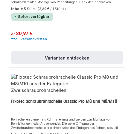
schallgedämmten Montage von Rohrleitungen. Dank der innovativen
Schalldämmeinlage sorgt es für perfekten Halt und passt sich flexibel an
Inhalt:
5 Stück
(3,69 € / 1 Stück)
verschiedene Anwendungsbereiche an. Das robuste Design und die einfache
Montage machen dieses Produkt zu einer zuverlässigen Wahl für jede
Sofort verfügbar
Installation.EigenschaftenStabile Rohrschelle mit zwei SchraubenEinfach an
den Rohraußendurchmesser anpassbarGeeignet für hohe
BelastungenSchalldämmeinlage zur Reduzierung der
GeräuschentwicklungRostfreies und langlebiges
Regulärer Preis:
30,97 €
Ab
EdelstahlmaterialAnwendungsbereicheSanitärinstallationHeizungsbauAnlag
zzgl. Versandkosten
enbauProduktdatenMaterial: Edelstahl V4AKorrosionsbeständig und
wetterfestIn unserem Sortiment finden Sie auch passende Zubehörteile sowie
weitere Produkte für den Anschluss.
Varianten entdecken
Fixotec Schraubrohrschelle Classic Pro M8 und M8/M10
Rohrschellen dienen als Rohrhalterung und werden zur Montage von
Rohrleitungen jeder Art verwendet. Die weite Öffnung der
Zweischraubrohrschelle erleichtert dabei das Einlegen des Rohres, speziell
bei Überkopfmontagen. Der Klickverschluss ermöglicht eine einfache und