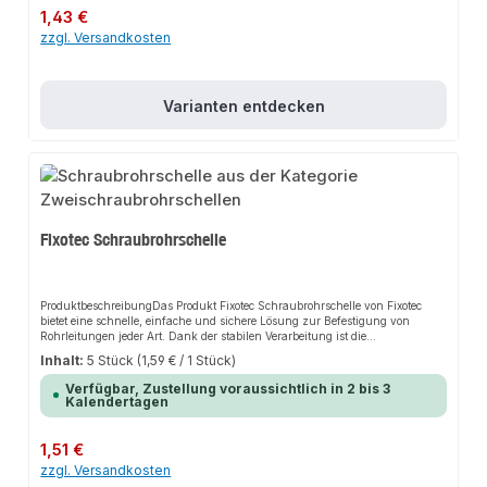
Geräuschen und VibrationenEinfache und sichere
Regulärer Preis:
1,43 €
MontageAnwendungsbereicheSanitärinstallationHeizungsanlagenAnlagenb
zzgl. Versandkosten
auProduktdatenMaterial: EdelstahlVerbindung: Zwei
SchraubenSicherheitsmerkmale: Hohe Korrosionsbeständigkeit,
SchalldämmeinlageIn unserem Sortiment finden Sie auch passende
Zubehörteile sowie weitere Produkte für den Anschluss.
Varianten entdecken
Fixotec Schraubrohrschelle
ProduktbeschreibungDas Produkt Fixotec Schraubrohrschelle von Fixotec
bietet eine schnelle, einfache und sichere Lösung zur Befestigung von
Rohrleitungen jeder Art. Dank der stabilen Verarbeitung ist die
Schraubrohrschelle besonders für die Montage von hohen Lasten geeignet.
Inhalt:
5 Stück
(1,59 € / 1 Stück)
Die Zweischraubrohrschelle ist mit einer halogenfreien und nicht
gesundheitsschädlichen Schalldämmeinlage ausgestattet, die die
Verfügbar, Zustellung voraussichtlich in 2 bis 3
Übertragung von Körperschall vom Rohr zum Baukörper reduziert. Die
Kalendertagen
hochwertige galvanische Verzinkung sorgt für hervorragenden
Korrosionsschutz und eine lange Lebensdauer, was dieses Produkt zu einer
zuverlässigen Wahl für verschiedene Anwendungen
Regulärer Preis:
1,51 €
macht.EigenschaftenStabile Verarbeitung für hohe LastenHalogenfreie
zzgl. Versandkosten
Schalldämmeinlage zur Reduzierung von KörperschallHochwertige