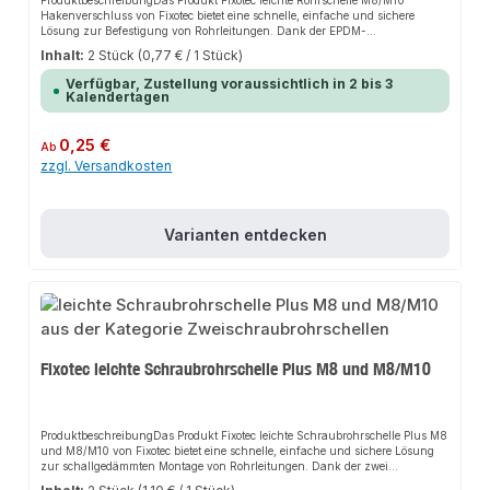
ProduktbeschreibungDas Produkt Fixotec leichte Rohrschelle M8/M10
Hakenverschluss von Fixotec bietet eine schnelle, einfache und sichere
Lösung zur Befestigung von Rohrleitungen. Dank der EPDM-
Schallschutzeinlage sorgt es für perfekten Halt und passt sich flexibel an
Inhalt:
2 Stück
(0,77 € / 1 Stück)
verschiedene Montageorte an. Das robuste Design und die einfache Montage
machen dieses Produkt zu einer zuverlässigen Wahl für jede
Verfügbar, Zustellung voraussichtlich in 2 bis 3
Installation.EigenschaftenEPDM-Schallschutzeinlage entsprechend DIN
Kalendertagen
4109Hakenverschluss für einfache, einhändige MontageZweiteilige
Ausführung in verzinktem StahlRobustes Design für lange
HaltbarkeitAnwendungsbereicheSanitärbereichHeizungsbereichAllgemeine
Regulärer Preis:
0,25 €
Ab
Rohrinstallationen an Wand, Decke und BodenProduktdatenMaterial:
zzgl. Versandkosten
Verzinkter StahlGeeignet für: RohrleitungenMarke: FixotecIn unserem
Sortiment finden Sie auch passende Zubehörteile sowie weitere Produkte für
den Anschluss.
Varianten entdecken
Fixotec leichte Schraubrohrschelle Plus M8 und M8/M10
ProduktbeschreibungDas Produkt Fixotec leichte Schraubrohrschelle Plus M8
und M8/M10 von Fixotec bietet eine schnelle, einfache und sichere Lösung
zur schallgedämmten Montage von Rohrleitungen. Dank der zwei
Verschlussschrauben und der verzinkten Oberfläche sorgt es für perfekten