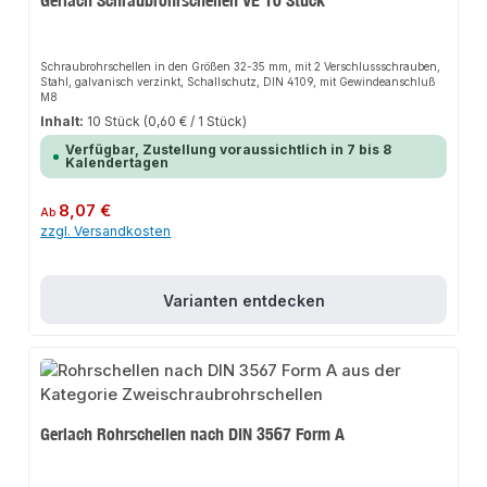
Gerlach Schraubrohrschellen VE 10 Stück
Schraubrohrschellen in den Größen 32-35 mm, mit 2 Verschlussschrauben,
Stahl, galvanisch verzinkt, Schallschutz, DIN 4109, mit Gewindeanschluß
M8
Inhalt:
10 Stück
(0,60 € / 1 Stück)
Verfügbar, Zustellung voraussichtlich in 7 bis 8
Kalendertagen
Regulärer Preis:
8,07 €
Ab
zzgl. Versandkosten
Varianten entdecken
Gerlach Rohrschellen nach DIN 3567 Form A