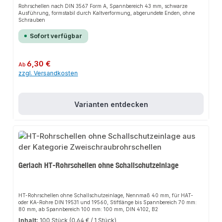
Rohrschellen nach DIN 3567 Form A, Spannbereich 43 mm, schwarze
Ausführung, formstabil durch Kaltverformung, abgerundete Enden, ohne
Schrauben
Sofort verfügbar
Regulärer Preis:
6,30 €
Ab
zzgl. Versandkosten
Varianten entdecken
Gerlach HT-Rohrschellen ohne Schallschutzeinlage
HT-Rohrschellen ohne Schallschutzeinlage, Nennmaß 40 mm, für HAT-
oder KA-Rohre DIN 19531 und 19560, Stiftlänge bis Spannbereich 70 mm:
80 mm, ab Spannbereich 100 mm: 100 mm, DIN 4102, B2
Inhalt:
100 Stück
(0,64 € / 1 Stück)