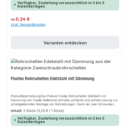
machen dieses Produkt zu einer zuverlässigen Wahl für jede
Verfügbar, Zustellung voraussichtlich in 2 bis 3
Installation.EigenschaftenZweiteilige Ausführung in verzinktem
Kalendertagen
StahlTeilweise mit Anschlussmutter und Kombi-GewindeSchnellverschluss
für einfache, einhändige MontageRobustes Design für lange
HaltbarkeitAnwendungsbereicheSanitärbereichHeizungsbereichAbwasserber
Regulärer Preis:
0,24 €
Ab
eichAllgemeine Rohrinstallationen an Wand, Decke und
zzgl. Versandkosten
BodenProduktdatenMaterial: Verzinkter StahlGeeignet für:
RohrleitungenMarke: FixotecIn unserem Sortiment finden Sie auch passende
Zubehörteile sowie weitere Produkte für den Anschluss.
Varianten entdecken
Fixotec Rohrschellen Edelstahl mit Dämmung
ProduktbeschreibungDas Produkt Fixotec Rohrschellen Edelstahl mit
Dämmung von Fixotec bietet eine schnelle, einfache und sichere Lösung zur
schallgedämmten Montage von Rohrleitungen. Dank der zwei Schrauben
und der robusten Edelstahlkonstruktion sorgt es für perfekten Halt und passt
Inhalt:
2 Stück
(3,20 € / 1 Stück)
sich flexibel an verschiedene Installationsbereiche an. Das langlebige Design
und die einfache Montage machen dieses Produkt zu einer zuverlässigen
Verfügbar, Zustellung voraussichtlich in 2 bis 3
Wahl für jede Installation.EigenschaftenStabile Rohrschelle mit zwei
Kalendertagen
SchraubenHochwertiger Edelstahl für hohe
KorrosionsbeständigkeitSchalldämmeinlage zur Reduzierung von