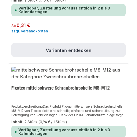
Inhalt:
2 Stück
(1,10 € / 1 Stück)
Halt und passt sich flexibel an verschiedene Installationsbereiche an. Das
robuste Design und die einfache Handhabung machen dieses Produkt zu
Verfügbar, Zustellung voraussichtlich in 2 bis 3
einer zuverlässigen Wahl für jede Installation.EigenschaftenLeichte
Kalendertagen
Schraubrohrschelle mit zwei VerschlussschraubenVerzinkte Oberfläche für
hervorragenden KorrosionsschutzSchnelle und unkomplizierte
MontageUnverlierbarkeitsscheiben verhindern das Herausfallen der
Regulärer Preis:
0,31 €
Ab
SchraubenAnwendungsbereicheHaus- und
zzgl. Versandkosten
SanitärinstallationHeizungsanlagenAnlagenbauProduktdatenMaterial:
Verzinkter StahlVerbindung: Zwei
VerschlussschraubenSicherheitsmerkmale: Erhöhter KorrosionsschutzIn
unserem Sortiment finden Sie auch passende Zubehörteile sowie weitere
Produkte für den Anschluss.
Varianten entdecken
Fixotec mittelschwere Schraubrohrschelle M8-M12
ProduktbeschreibungDas Produkt Fixotec mittelschwere Schraubrohrschelle
M8-M12 von Fixotec bietet eine schnelle, einfache und sichere Lösung zur
Befestigung von Rohrleitungen. Dank der EPDM-Schallschutzeinlage sorgt
es für perfekten Halt und passt sich flexibel an verschiedene Montageorte an.
Inhalt:
2 Stück
(0,94 € / 1 Stück)
Das robuste Design und die einfache Montage machen dieses Produkt zu
einer zuverlässigen Wahl für jede Installation.EigenschaftenEPDM-
Verfügbar, Zustellung voraussichtlich in 2 bis 3
Schallschutzeinlage entsprechend DIN 4109Zweiteilige Ausführung mit
Kalendertagen
UnverlierbarkeitsscheibeSchnellverschluss für einfache, einhändige