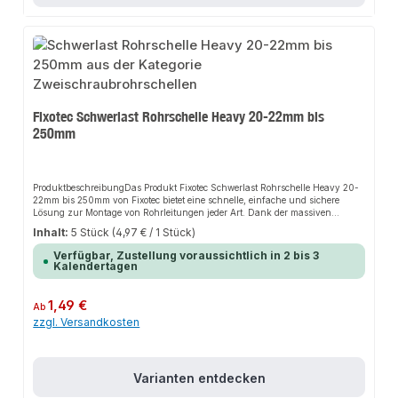
Fixotec Schwerlast Rohrschelle Heavy 20-22mm bis
250mm
ProduktbeschreibungDas Produkt Fixotec Schwerlast Rohrschelle Heavy 20-
22mm bis 250mm von Fixotec bietet eine schnelle, einfache und sichere
Lösung zur Montage von Rohrleitungen jeder Art. Dank der massiven
Verarbeitung sorgt es für perfekten Halt und passt sich flexibel an
Inhalt:
5 Stück
(4,97 € / 1 Stück)
verschiedene Anwendungsbereiche an. Das robuste Design und die einfache
Montage machen dieses Produkt zu einer zuverlässigen Wahl für jede
Verfügbar, Zustellung voraussichtlich in 2 bis 3
Installation.EigenschaftenMassive Rohrschelle mit zwei
Kalendertagen
SchraubenAnpassbarkeit an den
RohraußendurchmesserSchalldämmeinlage ist halogenfrei und nicht
gesundheitsschädlichSchraubensicherung - Unverlierbarkeitsscheibe für
Regulärer Preis:
1,49 €
Ab
die VerschlussschraubenVerzinkte Schraubrohrschelle ohne
zzgl. Versandkosten
SchalldämmeinlageAnwendungsbereicheSanitärinstallationHeizungsbauAn
lagenbauProduktdatenMaterial: Verzinkter StahlDurchmesser: 20-22mm bis
250mmHalogenfreie SchalldämmeinlageIn unserem Sortiment finden Sie
auch passende Zubehörteile sowie weitere Produkte für den Anschluss.
Varianten entdecken