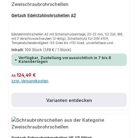
Gerlach Edelstahlrohrschellen A2
Edelstahlrohrschellen A2 mit Schallschutzeinlage, 20-23 mm, 1/2 Zoll, M8,
mit 2 Verschlussschrauben (2-teilig), Schallschutz für DIN 4109,
Temperaturbeständigkeit -50 Grad bis +110 Grad, unverlierbare und
schraubergerechte Verschlussschrauben
Inhalt:
100 Stück
(1,98 € / 1 Stück)
Verfügbar, Zustellung voraussichtlich in 7 bis 8
Kalendertagen
Regulärer Preis:
124,49 €
Ab
zzgl. Versandkosten
Varianten entdecken