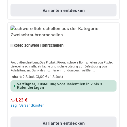
den Anschluss.
Varianten entdecken
Fixotec schwere Rohrschellen
ProduktbeschreibungDas Produkt Fixotec schwere Rohrschellen von Fixotec
bietet eine schnelle, einfache und sichere Lösung zur Befestigung von
Rohrleitungen. Dank des hochfesten, rundumgeschweißten
Gewindeanschlusses sorgt es für perfekten Halt und passt sich flexibel an
Inhalt:
2 Stück
(3,00 € / 1 Stück)
verschiedene Montageorte an. Das robuste Design und die einfache Montage
machen dieses Produkt zu einer zuverlässigen Wahl für jede
Verfügbar, Zustellung voraussichtlich in 2 bis 3
Installation.EigenschaftenHochfester, rundumgeschweißter
Kalendertagen
GewindeanschlussSchraubensicherung mit UnverlierbarkeitsscheibeStabile
Sechskant-VerschlussschraubenVerzinkt und mit Schalldämmeinlage
ausgestattetRobustes Design für lange
Regulärer Preis:
1,23 €
Ab
HaltbarkeitAnwendungsbereicheSanitärbereichHeizungsbereichAllgemeine
zzgl. Versandkosten
Rohrinstallationen an Wand, Decke und BodenProduktdatenMaterial:
Verzinkter Stahl mit SchalldämmeinlageGeeignet für: RohrleitungenMarke:
FixotecIn unserem Sortiment finden Sie auch passende Zubehörteile sowie
weitere Produkte für den Anschluss.
Varianten entdecken