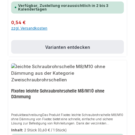
Der 4-fach-Kombi Anschluss ermöglicht die Montage an M8, M10 sowie 1/2“
Verfügbar, Zustellung voraussichtlich in 2 bis 3
Innen- und Außengewinden. Das robuste Design und die einfache
Kalendertagen
Handhabung machen dieses Produkt zu einer zuverlässigen Wahl für jede
Installation.EigenschaftenMittelschwere Schraubrohrschelle mit zwei
Verschlussschrauben4-fach-Kombi Anschluss für M8, M10 sowie 1/2“
Regulärer Preis:
0,54 €
Innen- und AußengewindeVerzinkte Oberfläche für hervorragenden
zzgl. Versandkosten
KorrosionsschutzSchnelle und unkomplizierte
MontageUnverlierbarkeitsscheiben verhindern das Herausfallen der
SchraubenAnwendungsbereicheHaus- und
SanitärinstallationHeizungsanlagenAnlagenbauProduktdatenMaterial:
Verzinkter StahlVerbindung: Zwei
Varianten entdecken
VerschlussschraubenSicherheitsmerkmale: Erhöhter KorrosionsschutzIn
unserem Sortiment finden Sie auch passende Zubehörteile sowie weitere
Produkte für den Anschluss.
Fixotec leichte Schraubrohrschelle M8/M10 ohne
Dämmung
ProduktbeschreibungDas Produkt Fixotec leichte Schraubrohrschelle M8/M10
ohne Dämmung von Fixotec bietet eine schnelle, einfache und sichere
Lösung zur Befestigung von Rohrleitungen. Dank der verzinkten
Stahlkonstruktion sorgt es für perfekten Halt und passt sich flexibel an
Inhalt:
2 Stück
(0,60 € / 1 Stück)
verschiedene Montageorte an. Das robuste Design und die einfache Montage