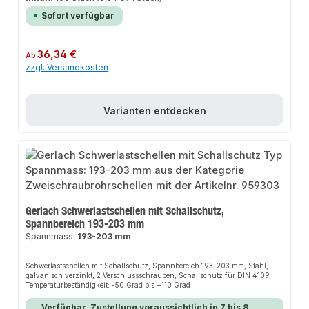
Sofort verfügbar
Regulärer Preis:
36,34 €
Ab
zzgl. Versandkosten
Varianten entdecken
Gerlach Schwerlastschellen mit Schallschutz,
Spannbereich 193-203 mm
Spannmass:
193-203 mm
Schwerlastschellen mit Schallschutz, Spannbereich 193-203 mm, Stahl,
galvanisch verzinkt, 2 Verschlussschrauben, Schallschutz für DIN 4109,
Temperaturbeständigkeit: -50 Grad bis +110 Grad
Verfügbar, Zustellung voraussichtlich in 7 bis 8