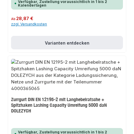
Verfügbar, Zustellung voraussichtlich in 1 bis 2
Kalendertagen
Regulärer Preis:
28,87 €
Ab
zzgl. Versandkosten
Varianten entdecken
Zurrgurt DIN EN 12195-2 mit Langhebelratsche +
Spitzhaken Lashing Capacity Umreifung 5000 daN
DOLEZYCH
Verfügbar, Zustellung voraussichtlich in 1 bis 2