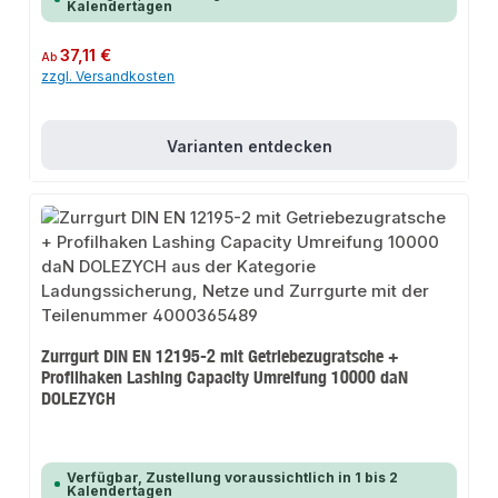
Kalendertagen
Regulärer Preis:
37,11 €
Ab
zzgl. Versandkosten
Varianten entdecken
Zurrgurt DIN EN 12195-2 mit Getriebezugratsche +
Profilhaken Lashing Capacity Umreifung 10000 daN
DOLEZYCH
Verfügbar, Zustellung voraussichtlich in 1 bis 2
Kalendertagen