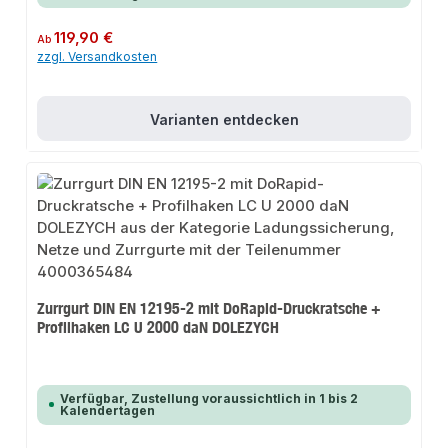
Regulärer Preis:
119,90 €
Ab
zzgl. Versandkosten
Varianten entdecken
Zurrgurt DIN EN 12195-2 mit DoRapid-Druckratsche +
Profilhaken LC U 2000 daN DOLEZYCH
Verfügbar, Zustellung voraussichtlich in 1 bis 2
Kalendertagen