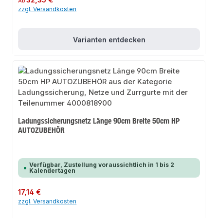
32,35 €
Ab
zzgl. Versandkosten
Varianten entdecken
Ladungssicherungsnetz Länge 90cm Breite 50cm HP
AUTOZUBEHÖR
Verfügbar, Zustellung voraussichtlich in 1 bis 2
Kalendertagen
Regulärer Preis:
17,14 €
zzgl. Versandkosten