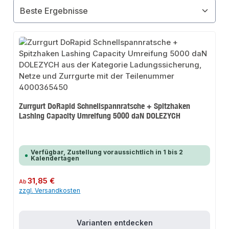
Zurrgurt DoRapid Schnellspannratsche + Spitzhaken
Lashing Capacity Umreifung 5000 daN DOLEZYCH
Verfügbar, Zustellung voraussichtlich in 1 bis 2
Kalendertagen
Regulärer Preis:
31,85 €
Ab
zzgl. Versandkosten
Varianten entdecken