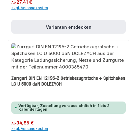
Regulärer Preis:
27,41 €
Ab
zzgl. Versandkosten
Varianten entdecken
Zurrgurt DIN EN 12195-2 Getriebezugratsche + Spitzhaken
LC U 5000 daN DOLEZYCH
Verfügbar, Zustellung voraussichtlich in 1 bis 2
Kalendertagen
Regulärer Preis:
34,85 €
Ab
zzgl. Versandkosten