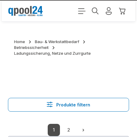
Zum Hauptinhalt springen
Warenk
Home
Bau- & Werkstattbedarf
Betriebssicherheit
Ladungssicherung, Netze und Zurrgurte
Produkte filtern
1
2
Seite
Seite