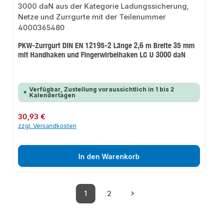
PKW-Zurrgurt DIN EN 12195-2 Länge 2,6 m Breite 35 mm
mit Handhaken und Fingerwirbelhaken LC U 3000 daN
Verfügbar, Zustellung voraussichtlich in 1 bis 2
Kalendertagen
Regulärer Preis:
30,93 €
zzgl. Versandkosten
In den Warenkorb
1
2
Seite
Seite