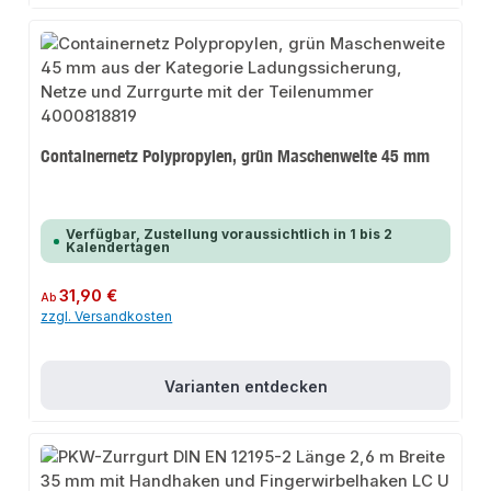
Containernetz Polypropylen, grün Maschenweite 45 mm
Verfügbar, Zustellung voraussichtlich in 1 bis 2
Kalendertagen
Regulärer Preis:
31,90 €
Ab
zzgl. Versandkosten
Varianten entdecken