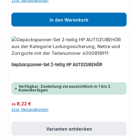
zzgl. Versandkosten
In den Warenkorb
Gepäckspanner-Set 2-teilig HP AUTOZUBEHÖR
Verfügbar, Zustellung voraussichtlich in 1 bis 2
Kalendertagen
Regulärer Preis:
8,22 €
Ab
zzgl. Versandkosten
Varianten entdecken