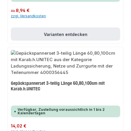
Regulärer Preis:
8,94 €
Ab
zzgl. Versandkosten
Varianten entdecken
Gepäckspannerset 3-teilig Länge 60,80,100cm mit
Karab.h.UNITEC
Verfügbar, Zustellung voraussichtlich in 1 bis 2
Kalendertagen
Regulärer Preis:
14,02 €