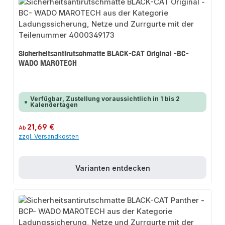
Sicherheitsantirutschmatte BLACK-CAT Original -BC-
WADO MAROTECH
Verfügbar, Zustellung voraussichtlich in 1 bis 2
Kalendertagen
Regulärer Preis:
21,69 €
Ab
zzgl. Versandkosten
Varianten entdecken