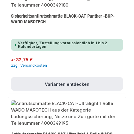
Sicherheitsantirutschmatte BLACK-CAT Panther -BCP-
WADO MAROTECH
Verfügbar, Zustellung voraussichtlich in 1 bis 2
Kalendertagen
Regulärer Preis:
32,75 €
Ab
zzgl. Versandkosten
Varianten entdecken