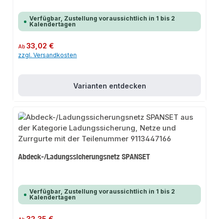
Verfügbar, Zustellung voraussichtlich in 1 bis 2
Kalendertagen
Regulärer Preis:
33,02 €
Ab
zzgl. Versandkosten
Varianten entdecken
Abdeck-/Ladungssicherungsnetz SPANSET
Verfügbar, Zustellung voraussichtlich in 1 bis 2
Kalendertagen
Regulärer Preis: