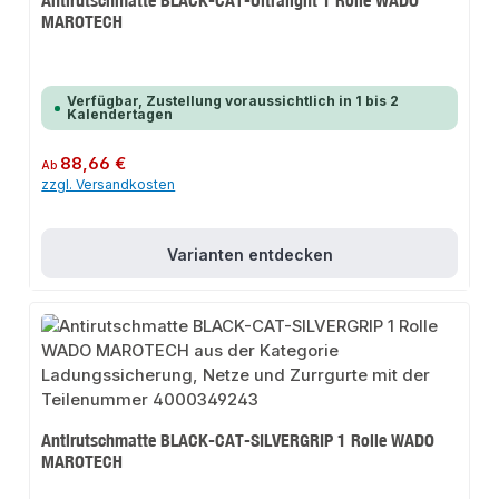
Antirutschmatte BLACK-CAT-Ultralight 1 Rolle WADO
MAROTECH
Verfügbar, Zustellung voraussichtlich in 1 bis 2
Kalendertagen
Regulärer Preis:
88,66 €
Ab
zzgl. Versandkosten
Varianten entdecken
Antirutschmatte BLACK-CAT-SILVERGRIP 1 Rolle WADO
MAROTECH