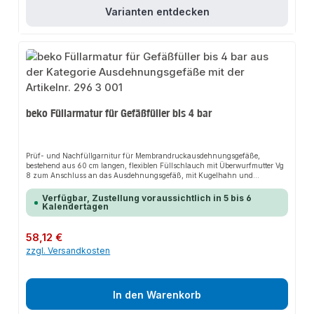
Varianten entdecken
beko Füllarmatur für Gefäßfüller bis 4 bar
Prüf- und Nachfüllgarnitur für Membrandruckausdehnungsgefäße,
bestehend aus 60 cm langen, flexiblen Füllschlauch mit Überwurfmutter Vg
8 zum Anschluss an das Ausdehnungsgefäß, mit Kugelhahn und
Prüfmanometer 0/4 bar, Klasse 1,6.
Verfügbar, Zustellung voraussichtlich in 5 bis 6
Kalendertagen
Regulärer Preis:
58,12 €
zzgl. Versandkosten
In den Warenkorb