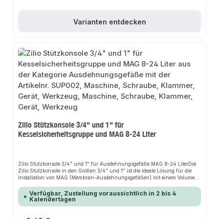
kompakten Bauweise lässt sich das Ausdehnungsgefäß leicht und sicher
installieren. Der Anschluss erfolgt über einen R ¾“ oder R 1" AG aus
Edelstahl.Effiziente Druckregulierung: Das MAG gewährleistet eine
konstante Wasserversorgung ohne Druckschwankungen und schützt Ihre
Varianten entdecken
Solaranlage vor Schäden durch Druckstöße.Qualität aus Italien: Das Zilio
Solar Membran Ausdehnungsgefäß wird vollständig in Italien hergestellt
und erfüllt höchste Qualitätsstandards.Technische Daten:Max. Druck: 10
barMax. Membrantemperatur: 140°CVordruck: 2,5 barDas Zilio Solar
Membran Ausdehnungsgefäß MAG 8 Liter ist die ideale Wahl für Ihre
Solaranlagen.
Zilio Stützkonsole 3/4" und 1" für
Kesselsicherheitsgruppe und MAG 8-24 Liter
Zilio Stützkonsole 3/4" und 1" für Ausdehnungsgefäße MAG 8-24 LiterDie
Zilio Stützkonsole in den Größen 3/4" und 1" ist die ideale Lösung für die
Installation von MAG (Membran-Ausdehnungsgefäßen) mit einem Volumen
von 8-24 Litern. Diese hochwertige Stützkonsole bietet zahlreiche Vorteile für
eine effiziente und zuverlässige Installation:Hochwertige Materialien:
Verfügbar, Zustellung voraussichtlich in 2 bis 4
Gefertigt aus robustem Stahl, garantiert die Stützkonsole eine lange
Kalendertagen
Lebensdauer und höchste Zuverlässigkeit.Korrosionsbeständigkeit: Die
Stützkonsole bietet hervorragenden Schutz gegen Korrosion, was die
Langlebigkeit des Produkts weiter erhöht.Einfache Installation: Dank der