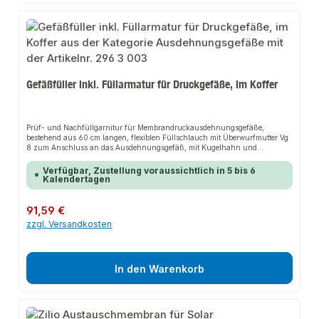
Gefäßfüller inkl. Füllarmatur für Druckgefäße, im Koffer
Prüf- und Nachfüllgarnitur für Membrandruckausdehnungsgefäße,
bestehend aus 60 cm langen, flexiblen Füllschlauch mit Überwurfmutter Vg
8 zum Anschluss an das Ausdehnungsgefäß, mit Kugelhahn und
Prüfmanometer 0/4 bar, Klasse 1,6.
Verfügbar, Zustellung voraussichtlich in 5 bis 6
Kalendertagen
Regulärer Preis:
91,59 €
zzgl. Versandkosten
In den Warenkorb