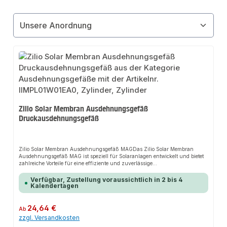
Zilio Solar Membran Ausdehnungsgefäß
Druckausdehnungsgefäß
Zilio Solar Membran Ausdehnungsgefäß MAGDas Zilio Solar Membran
Ausdehnungsgefäß MAG ist speziell für Solaranlagen entwickelt und bietet
zahlreiche Vorteile für eine effiziente und zuverlässige
Druckhaltung:Robuste Konstruktion: Hergestellt aus widerstandsfähigem
Stahl und ausgestattet mit einer langlebigen EPDMHT-Membrane, garantiert
Verfügbar, Zustellung voraussichtlich in 2 bis 4
das MAG eine lange Lebensdauer und höchste
Kalendertagen
Zuverlässigkeit.Korrosionsschutz: Der Edelstahl-Flanschanschluss bietet
hervorragenden Schutz gegen Korrosion und erhöht die Lebensdauer des
Gefäßes.Hoher Druckbereich: Mit einem maximalen Druck von 10 bar ist das
Regulärer Preis:
24,64 €
Ab
MAG für vielfältige Anwendungen geeignet und sorgt für eine sichere und
zzgl. Versandkosten
stabile Druckhaltung in Ihrem Solarsystem.Einfache Montage: Dank der