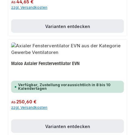
Regulärer Preis:
44,65 €
Ab
zzgl. Versandkosten
Varianten entdecken
Maico Axialer Fensterventilator EVN
Verfügbar, Zustellung voraussichtlich in 8 bis 10
Kalendertagen
Regulärer Preis:
250,60 €
Ab
zzgl. Versandkosten
Varianten entdecken