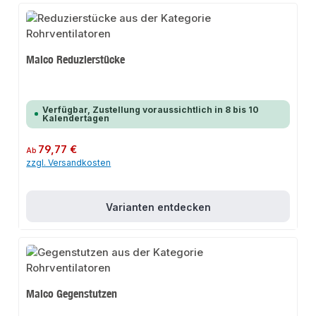
Maico Reduzierstücke
Verfügbar, Zustellung voraussichtlich in 8 bis 10
Kalendertagen
Regulärer Preis:
79,77 €
Ab
zzgl. Versandkosten
Varianten entdecken
Maico Gegenstutzen