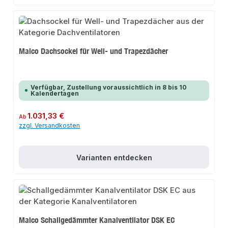
Maico Dachsockel für Well- und Trapezdächer
Verfügbar, Zustellung voraussichtlich in 8 bis 10
Kalendertagen
Regulärer Preis:
1.031,33 €
Ab
zzgl. Versandkosten
Varianten entdecken
Maico Schallgedämmter Kanalventilator DSK EC