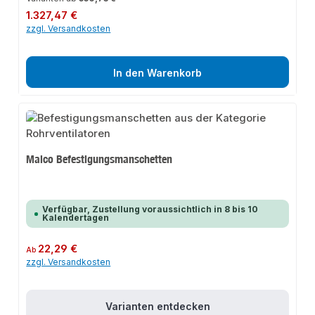
Regulärer Preis:
1.327,47 €
zzgl. Versandkosten
In den Warenkorb
Maico Befestigungsmanschetten
Verfügbar, Zustellung voraussichtlich in 8 bis 10
Kalendertagen
Regulärer Preis:
22,29 €
Ab
zzgl. Versandkosten
Varianten entdecken