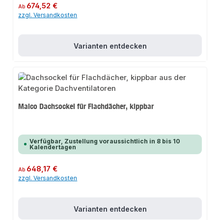
Regulärer Preis:
674,52 €
Ab
zzgl. Versandkosten
Varianten entdecken
Maico Dachsockel für Flachdächer, kippbar
Verfügbar, Zustellung voraussichtlich in 8 bis 10
Kalendertagen
Regulärer Preis:
648,17 €
Ab
zzgl. Versandkosten
Varianten entdecken