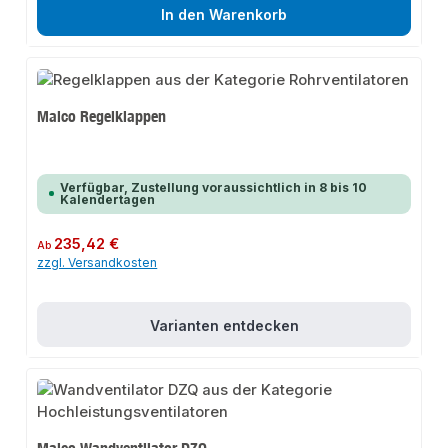
In den Warenkorb
Maico Regelklappen
Verfügbar, Zustellung voraussichtlich in 8 bis 10
Kalendertagen
Regulärer Preis:
235,42 €
Ab
zzgl. Versandkosten
Varianten entdecken
Maico Wandventilator DZQ