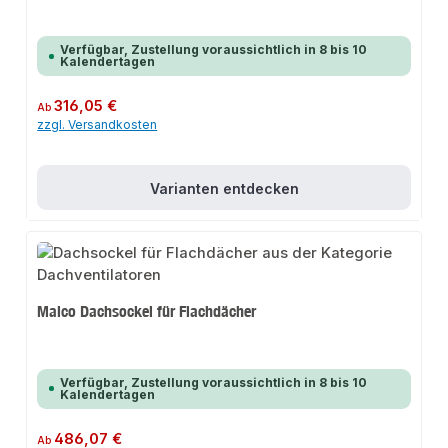
Verfügbar, Zustellung voraussichtlich in 8 bis 10
Kalendertagen
Regulärer Preis:
316,05 €
Ab
zzgl. Versandkosten
Varianten entdecken
Maico Dachsockel für Flachdächer
Verfügbar, Zustellung voraussichtlich in 8 bis 10
Kalendertagen
Regulärer Preis:
486,07 €
Ab