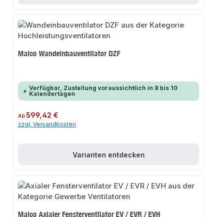
Maico Wandeinbauventilator DZF
Verfügbar, Zustellung voraussichtlich in 8 bis 10
Kalendertagen
Regulärer Preis:
599,42 €
Ab
zzgl. Versandkosten
Varianten entdecken
Maico Axialer Fensterventilator EV / EVR / EVH