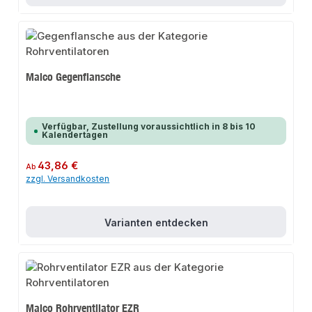
Maico Gegenflansche
Verfügbar, Zustellung voraussichtlich in 8 bis 10
Kalendertagen
Regulärer Preis:
43,86 €
Ab
zzgl. Versandkosten
Varianten entdecken
Maico Rohrventilator EZR