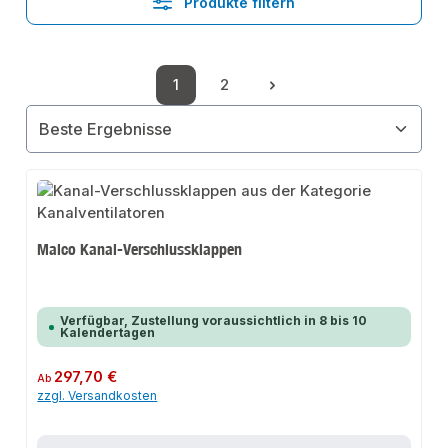
Produkte filtern
1
2
Seite
Seite
Maico Kanal-Verschlussklappen
Verfügbar, Zustellung voraussichtlich in 8 bis 10
Kalendertagen
Regulärer Preis:
297,70 €
Ab
zzgl. Versandkosten