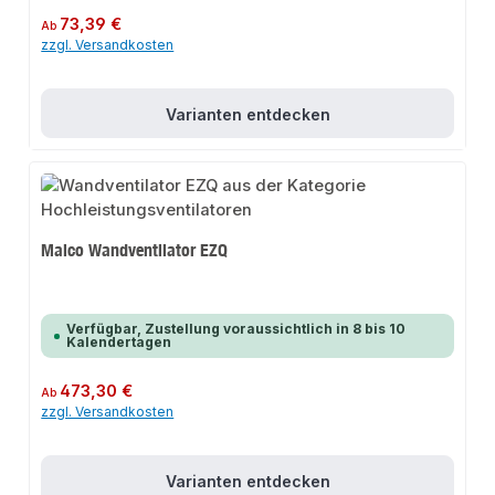
Regulärer Preis:
73,39 €
Ab
zzgl. Versandkosten
Varianten entdecken
Maico Wandventilator EZQ
Verfügbar, Zustellung voraussichtlich in 8 bis 10
Kalendertagen
Regulärer Preis:
473,30 €
Ab
zzgl. Versandkosten
Varianten entdecken