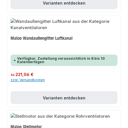
Varianten entdecken
Maico Wandaußengitter Luftkanal
Verfügbar, Zustellung voraussichtlich in 8 bis 10
Kalendertagen
Regulärer Preis:
221,06 €
Ab
zzgl. Versandkosten
Varianten entdecken
Maico Stellmotor