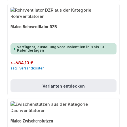
Maico Rohrventilator DZR
Verfügbar, Zustellung voraussichtlich in 8 bis 10
Kalendertagen
Regulärer Preis:
684,10 €
Ab
zzgl. Versandkosten
Varianten entdecken
Maico Zwischenstutzen