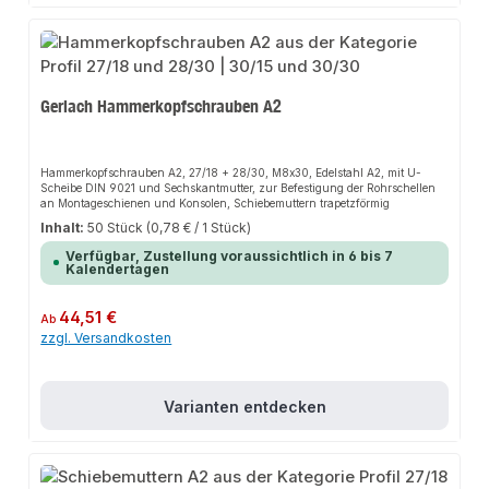
Gerlach Hammerkopfschrauben A2
Hammerkopfschrauben A2, 27/18 + 28/30, M8x30, Edelstahl A2, mit U-
Scheibe DIN 9021 und Sechskantmutter, zur Befestigung der Rohrschellen
an Montageschienen und Konsolen, Schiebemuttern trapetzförmig
Inhalt:
50 Stück
(0,78 € / 1 Stück)
Verfügbar, Zustellung voraussichtlich in 6 bis 7
Kalendertagen
Regulärer Preis:
44,51 €
Ab
zzgl. Versandkosten
Varianten entdecken