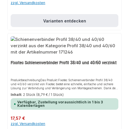
zzgl. Versandkosten
Sortiment finden Sie auch passende Zubehörteile sowie weitere Produkte für
den Anschluss.
Varianten entdecken
Fixotec Schienenverbinder Profil 38/40 und 40/60 verzinkt
ProduktbeschreibungDas Produkt Fixotec Schienenverbinder Profil 38/40
und 40/60 verzinkt von Fixotec bietet eine schnelle, einfache und sichere
Lösung zur Verbindung und Verlängerung von Montageschienen. Dank der
hohen Stabilität sorgt es für perfekten Halt und passt sich flexibel an
Inhalt:
2 Stück
(8,79 € / 1 Stück)
verschiedene Anwendungsbereiche an. Das robuste Design und die einfache
Montage machen dieses Produkt zu einer zuverlässigen Wahl für jede
Verfügbar, Zustellung voraussichtlich in 1 bis 3
Installation.EigenschaftenRobustes DesignEinfache MontageHohe
Kalendertagen
StabilitätKorrosionsbeständigAnwendungsbereicheRohrleitungenBauteileMo
ntageschienenGebäudetechnikProduktdatenMaterial: Verzinkter
StahlOberfläche: KorrosionsbeständigKompatibilität: Profil 38/40 und
Regulärer Preis:
17,57 €
40/60In unserem Sortiment finden Sie auch passende Zubehörteile sowie
zzgl. Versandkosten
weitere Produkte für den Anschluss.