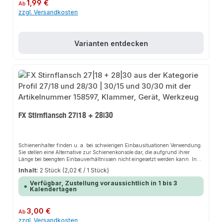
eigenen Tragekonstruktionen.EigenschaftenHochwertiges, galvanisch
Regulärer Preis:
1,99 €
Ab
verzinktes Stahlband für erhöhten KorrosionsschutzRobotergeführte
zzgl. Versandkosten
Schweißnaht für gleichbleibende Qualität und hohe BelastbarkeitVersetzte
Langlöcher zur optimalen Ausrichtung bei der MontageMontagefreundliches
Lochmuster im
SchienenabschnittAnwendungsbereicheRohreinzelbefestigungenRohrtrasse
nTragekonstruktionenGebäudetechnikProduktdatenMaterial: Stahl,
Varianten entdecken
galvanisch verzinktIn unserem Sortiment finden Sie auch passende
Zubehörteile sowie weitere Produkte für den Anschluss.Profil: 41/41Länge:
770mmMaterialstärke: 2,5 mmMaterial: Stahl verzinktVerkaufsmenge: 1
Stückqpool24 - seit über 20 Jahren Ihr Experte für - Profiqualität - schnelle
Lieferung - persönlichen und zuverlässigen Kundenservice - 100%
Zufriedenheit.
FX Stirnflansch 27|18 + 28|30
Schienenhalter finden u. a. bei schwierigen Einbausituationen Verwendung.
Sie stellen eine Alternative zur Schienenkonsole dar, die aufgrund ihrer
Länge bei beengten Einbauverhältnissen nicht eingesetzt werden kann. In
Kombination mit Montageschienen bieten Sattelflansche z. B. bei Schacht-
Inhalt:
2 Stück
(2,02 € / 1 Stück)
und Kanalmontagen Flexibilität.
Verfügbar, Zustellung voraussichtlich in 1 bis 3
Kalendertagen
Regulärer Preis:
3,00 €
Ab
zzgl. Versandkosten