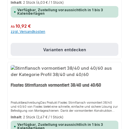
Flexibilität sorgt es für perfekten Halt und passt sich flexibel an verschiedene
Inhalt:
2 Stück
(6,03 € / 1 Stück)
Anwendungsbereiche an. Das robuste Design und die einfache Montage
machen dieses Produkt zu einer zuverlässigen Wahl für jede
Verfügbar, Zustellung voraussichtlich in 1 bis 3
Installation.EigenschaftenRobustes DesignEinfache MontageHohe
Kalendertagen
FlexibilitätAlternative zur
SchienenkonsoleAnwendungsbereicheRohrleitungenBauteileMontageschiene
nGebäudetechnikProduktdatenMaterial: Verzinkter StahlOberfläche:
Regulärer Preis:
10,92 €
Ab
KorrosionsbeständigKompatibilität: Profil 38/40In unserem Sortiment finden
zzgl. Versandkosten
Sie auch passende Zubehörteile sowie weitere Produkte für den Anschluss.
Varianten entdecken
Fixotec Stirnflansch vormontiert 38/40 und 40/60
ProduktbeschreibungDas Produkt Fixotec Stirnflansch vormontiert 38/40
und 40/60 von Fixotec bietet eine schnelle, einfache und sichere Lösung zur
Befestigung von Montageschienen. Dank der vormontierten Konstruktion
sorgt es für perfekten Halt und passt sich flexibel an verschiedene
Inhalt:
2 Stück
(2,67 € / 1 Stück)
Anwendungsbereiche an. Das robuste Design und die einfache Montage
machen dieses Produkt zu einer zuverlässigen Wahl für jede
Verfügbar, Zustellung voraussichtlich in 1 bis 3
Installation.EigenschaftenRobustes DesignEinfache MontageVormontierte
Kalendertagen