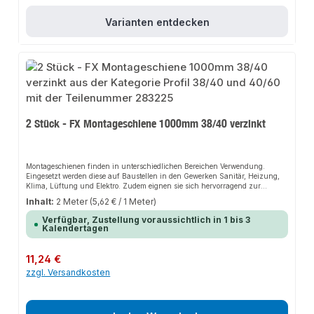
Varianten entdecken
2 Stück - FX Montageschiene 1000mm 38/40 verzinkt
Montageschienen finden in unterschiedlichen Bereichen Verwendung.
Eingesetzt werden diese auf Baustellen in den Gewerken Sanitär, Heizung,
Klima, Lüftung und Elektro. Zudem eignen sie sich hervorragend zur
einfachen und fachgerechten Herstellung von Gestellen und leichten
Inhalt:
2 Meter
(5,62 € / 1 Meter)
Tragekonstruktionen jeder Art.
Verfügbar, Zustellung voraussichtlich in 1 bis 3
Kalendertagen
Regulärer Preis:
11,24 €
zzgl. Versandkosten