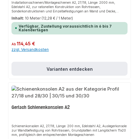
Installationsschienen/Montageschienen A2, 27/18, Länge: 2000 mm,
Edelstahl A2, zur rationellen Konstruktion von Rohrtrassen,
Sonderkonstruktionen und Einzelbefestigungen an Wand und Decke,
montagefreundliches Lochbild, kombinierbar mit unserem Montagezubehör
Inhalt:
10 Meter
(12,28 € / 1 Meter)
Verfügbar, Zustellung voraussichtlich in 6 bis 7
Kalendertagen
Regulärer Preis:
114,45 €
Ab
zzgl. Versandkosten
Varianten entdecken
Gerlach Schienenkonsolen A2
Schienenkonsolen A2, 27/18, Länge: 200 mm, Edelstahl A2, Auslegerkonsole
zur Wandbefestigung von Rohrtrassen, Grundplatten mit Langlöchern 11x20
mm, profilgleich den entsprechenden Montageschienen