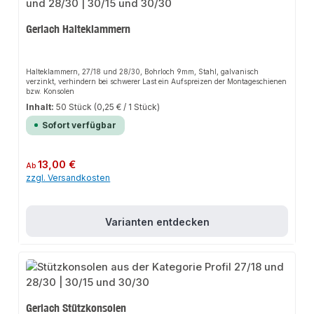
Gerlach Halteklammern
Halteklammern, 27/18 und 28/30, Bohrloch 9mm, Stahl, galvanisch
verzinkt, verhindern bei schwerer Last ein Aufspreizen der Montageschienen
bzw. Konsolen
Inhalt:
50 Stück
(0,25 € / 1 Stück)
Sofort verfügbar
Regulärer Preis:
13,00 €
Ab
zzgl. Versandkosten
Varianten entdecken
Gerlach Stützkonsolen