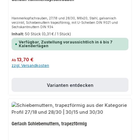
Hammerkopfschrauben, 27/18 und 28/30, M8x20, Stahl, galvanisch
verzinkt, Schiebemuttern trapezförmig, mit U-Scheiben DIN 9021 und
Sechskantmuttern DIN 934
Inhalt:
50 Stück
(0,31 € / 1 Stück)
Verfügbar, Zustellung voraussichtlich in 6 bis 7
Kalendertagen
Regulärer Preis:
13,70 €
Ab
zzgl. Versandkosten
Varianten entdecken
Gerlach Schiebemuttern, trapezförmig