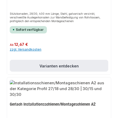
Stützkonsolen, 28/30, 400 mm Länge, Stahl, galvanisch verzinkt,
verschweißte Auslegerkonsolen zur Wandbefestigung von Rohrtrassen,
profilgleich den entsprechenden Montageschienen
Sofort verfügbar
Regulärer Preis:
12,67 €
Ab
zzgl. Versandkosten
Varianten entdecken
Gerlach Installationsschienen/Montageschienen A2