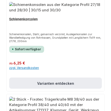
Schienenkonsolen
Schienenkonsolen, Stahl, galvanisch verzinkt, Auslegerkonsolen zur
Wandbefestigung von Rohrtrassen, Grundplatten mit Langlöchern 11x19 mm,
27/18, 200mm
Sofort verfügbar
Regulärer Preis:
6,25 €
Ab
zzgl. Versandkosten
Varianten entdecken