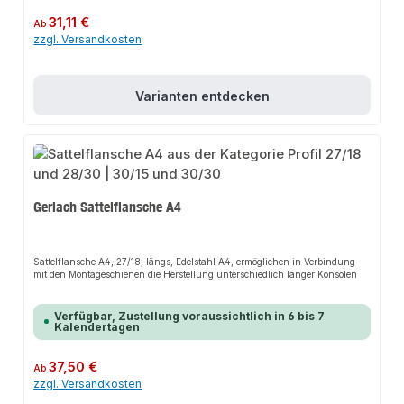
Regulärer Preis:
31,11 €
Ab
zzgl. Versandkosten
Varianten entdecken
Gerlach Sattelflansche A4
Sattelflansche A4, 27/18, längs, Edelstahl A4, ermöglichen in Verbindung
mit den Montageschienen die Herstellung unterschiedlich langer Konsolen
Verfügbar, Zustellung voraussichtlich in 6 bis 7
Kalendertagen
Regulärer Preis:
37,50 €
Ab
zzgl. Versandkosten