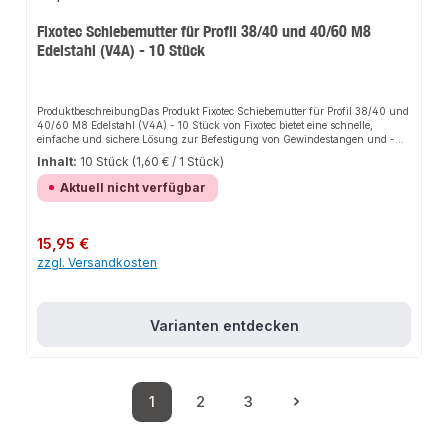
Fixotec Schiebemutter für Profil 38/40 und 40/60 M8
Edelstahl (V4A) - 10 Stück
ProduktbeschreibungDas Produkt Fixotec Schiebemutter für Profil 38/40 und
40/60 M8 Edelstahl (V4A) - 10 Stück von Fixotec bietet eine schnelle,
einfache und sichere Lösung zur Befestigung von Gewindestangen und -
stiften in Montageschienen und Schienenkonsolen. Dank der hohen
Inhalt:
10 Stück
(1,60 € / 1 Stück)
Witterungs- und Rostbeständigkeit sorgt es für perfekten Halt und passt sich
flexibel an verschiedene Anwendungsbereiche an. Das robuste Design und
Aktuell nicht verfügbar
die einfache Montage machen dieses Produkt zu einer zuverlässigen Wahl
für jede Installation.EigenschaftenRobustes DesignEinfache MontageHohe
Witterungs- und RostbeständigkeitLange
LebensdauerAnwendungsbereicheRohrleitungenBauteileMontageschienenGe
Regulärer Preis:
15,95 €
bäudetechnikProduktdatenMaterial: Edelstahl (V4A)Oberfläche:
zzgl. Versandkosten
RostbeständigKompatibilität: 38/40 und 40/60In unserem Sortiment finden
Sie auch passende Zubehörteile sowie weitere Produkte für den Anschluss.
Varianten entdecken
1
2
3
Seite
Seite
Seite