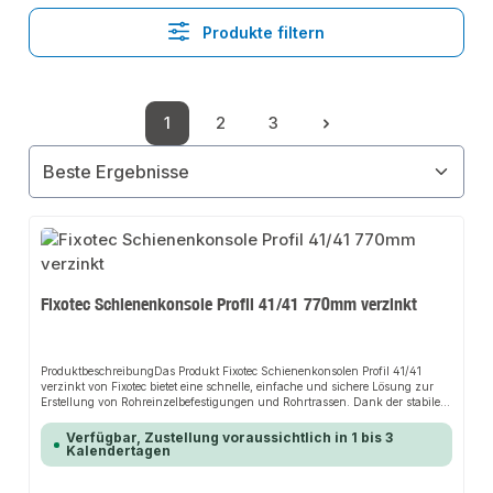
Produkte filtern
1
2
3
Seite
Seite
Seite
Fixotec Schienenkonsole Profil 41/41 770mm verzinkt
ProduktbeschreibungDas Produkt Fixotec Schienenkonsolen Profil 41/41
verzinkt von Fixotec bietet eine schnelle, einfache und sichere Lösung zur
Erstellung von Rohreinzelbefestigungen und Rohrtrassen. Dank der stabilen
Bauweise und der hochwertigen Materialien sorgt es für perfekten Halt und
passt sich flexibel an verschiedene Anwendungsbereiche an. Das robuste
Verfügbar, Zustellung voraussichtlich in 1 bis 3
Design und die einfache Montage machen dieses Produkt zu einer
Kalendertagen
zuverlässigen Wahl für jede Installation. Die Schienenkonsolen sind
vielseitig einsetzbar und eignen sich hervorragend für die Erstellung von