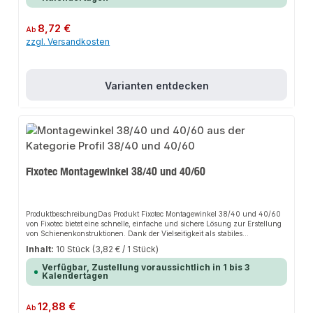
KonstruktionHohe
StabilitätAnwendungsbereicheRohrleitungenBauteileMontageschienenGebäu
detechnikProduktdatenMaterial: Verzinkter StahlOberfläche:
Regulärer Preis:
8,72 €
Ab
KorrosionsbeständigKompatibilität: Profil 38/40 und 40/60In unserem
zzgl. Versandkosten
Sortiment finden Sie auch passende Zubehörteile sowie weitere Produkte für
den Anschluss.
Varianten entdecken
Fixotec Montagewinkel 38/40 und 40/60
ProduktbeschreibungDas Produkt Fixotec Montagewinkel 38/40 und 40/60
von Fixotec bietet eine schnelle, einfache und sichere Lösung zur Erstellung
von Schienenkonstruktionen. Dank der Vielseitigkeit als stabiles
Verbindungselement sorgt es für perfekten Halt und passt sich flexibel an
Inhalt:
10 Stück
(3,82 € / 1 Stück)
verschiedene Anwendungsbereiche an. Das robuste Design und die einfache
Montage machen dieses Produkt zu einer zuverlässigen Wahl für jede
Verfügbar, Zustellung voraussichtlich in 1 bis 3
Installation.EigenschaftenRobustes DesignEinfache MontageVielseitig
Kalendertagen
einsetzbarHohe
StabilitätAnwendungsbereicheRohrleitungenBauteileMontageschienenGebäu
detechnikProduktdatenMaterial: Verzinkter StahlOberfläche:
Regulärer Preis:
12,88 €
Ab
KorrosionsbeständigKompatibilität: Profil 38/40 und 40/60In unserem