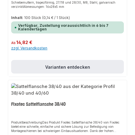
Schiebemuttern, trapezförmig, 27/18 und 28/30, M8, Stahl, galvanisch
verzinktAbmessungen: 16x28x5 mm
Inhalt:
100 Stück
(0,14 € / 1 Stück)
Verfügbar, Zustellung voraussichtlich in 6 bis 7
Kalendertagen
Regulärer Preis:
14,82 €
Ab
zzgl. Versandkosten
Varianten entdecken
Fixotec Sattelflansche 38/40
ProduktbeschreibungDas Produkt Fixotec Sattelflansche 38/40 von Fixotec
bietet eine schnelle, einfache und sichere Lösung zur Befestigung von
Montageschienen bei schwierigen Einbausituationen. Dank der hohen