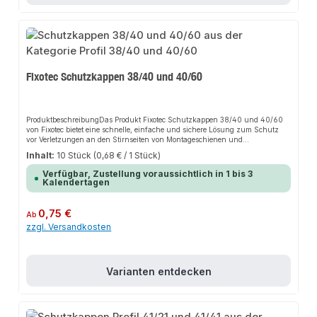
Fixotec Schutzkappen 38/40 und 40/60
ProduktbeschreibungDas Produkt Fixotec Schutzkappen 38/40 und 40/60
von Fixotec bietet eine schnelle, einfache und sichere Lösung zum Schutz
vor Verletzungen an den Stirnseiten von Montageschienen und
Schienenkonsolen. Dank der hohen Passgenauigkeit sorgt es für perfekten
Inhalt:
10 Stück
(0,68 € / 1 Stück)
Halt und passt sich flexibel an verschiedene Anwendungsbereiche an. Das
robuste Design und die einfache Montage machen dieses Produkt zu einer
Verfügbar, Zustellung voraussichtlich in 1 bis 3
zuverlässigen Wahl für jede Installation.EigenschaftenRobustes
Kalendertagen
DesignEinfache MontageHohe PassgenauigkeitSchutz vor
VerletzungenAnwendungsbereicheRohrleitungenBauteileMontageschienenG
ebäudetechnikProduktdatenMaterial: Hochwertiger KunststoffOberfläche:
Regulärer Preis:
0,75 €
Ab
GlattKompatibilität: 38/40 und 40/60In unserem Sortiment finden Sie auch
zzgl. Versandkosten
passende Zubehörteile sowie weitere Produkte für den Anschluss.
Varianten entdecken