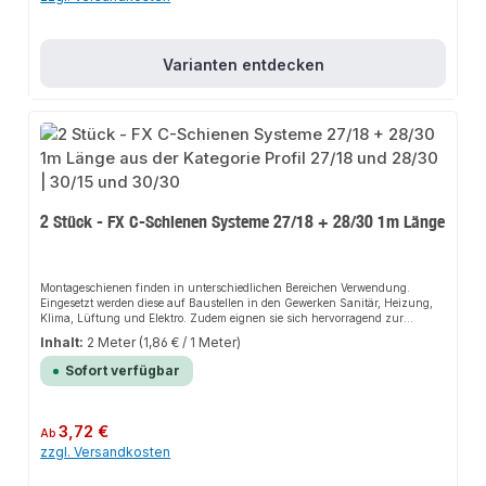
Varianten entdecken
2 Stück - FX C-Schienen Systeme 27/18 + 28/30 1m Länge
Montageschienen finden in unterschiedlichen Bereichen Verwendung.
Eingesetzt werden diese auf Baustellen in den Gewerken Sanitär, Heizung,
Klima, Lüftung und Elektro. Zudem eignen sie sich hervorragend zur
einfachen und fachgerechten Herstellung von Gestellen und leichten
Inhalt:
2 Meter
(1,86 € / 1 Meter)
Tragekonstruktionen jeder Art.
Sofort verfügbar
Regulärer Preis:
3,72 €
Ab
zzgl. Versandkosten