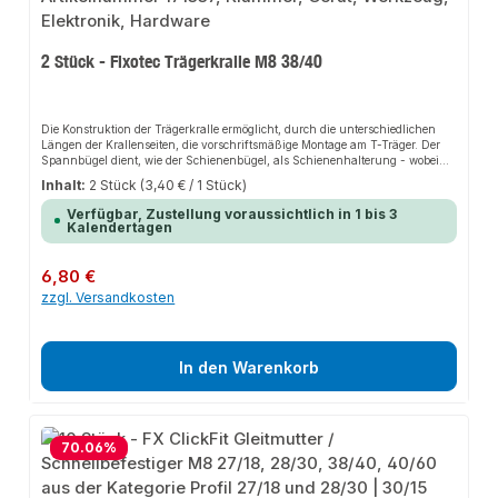
2 Stück - Fixotec Trägerkralle M8 38/40
Die Konstruktion der Trägerkralle ermöglicht, durch die unterschiedlichen
Längen der Krallenseiten, die vorschriftsmäßige Montage am T-Träger. Der
Spannbügel dient, wie der Schienenbügel, als Schienenhalterung - wobei
die Befestigung am Stahlträger mit jeweils zwei Trägerkrallen erfolgt.
Inhalt:
2 Stück
(3,40 € / 1 Stück)
Verfügbar, Zustellung voraussichtlich in 1 bis 3
Kalendertagen
Regulärer Preis:
6,80 €
zzgl. Versandkosten
In den Warenkorb
70.06
%