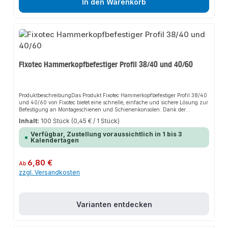
In den Warenkorb
Fixotec Hammerkopfbefestiger Profil 38/40 und 40/60
ProduktbeschreibungDas Produkt Fixotec Hammerkopfbefestiger Profil 38/40
und 40/60 von Fixotec bietet eine schnelle, einfache und sichere Lösung zur
Befestigung an Montageschienen und Schienenkonsolen. Dank der
einfachen Montage sorgt es für perfekten Halt und passt sich flexibel an
Inhalt:
100 Stück
(0,45 € / 1 Stück)
verschiedene Anwendungsbereiche an. Das robuste Design und die
unkomplizierte Installation machen dieses Produkt zu einer zuverlässigen
Verfügbar, Zustellung voraussichtlich in 1 bis 3
Wahl für jede Anwendung.EigenschaftenRobustes DesignEinfache
Kalendertagen
MontageFlexibel
anpassbarAnwendungsbereicheRohrleitungenBauteileMontageschienenGeb
äudetechnikProduktdatenMaterial: Hochwertiger StahlOberfläche:
Regulärer Preis:
6,80 €
Ab
VerzinktKompatibilität: Profil 38/40 und 40/60In unserem Sortiment finden
zzgl. Versandkosten
Sie auch passende Zubehörteile sowie weitere Produkte für den Anschluss.
Varianten entdecken