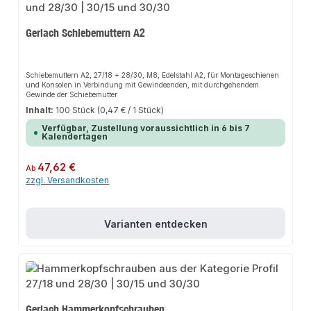
Gerlach Schiebemuttern A2
Schiebemuttern A2, 27/18 + 28/30, M8, Edelstahl A2, für Montageschienen
und Konsolen in Verbindung mit Gewindeenden, mit durchgehendem
Gewinde der Schiebemutter
Inhalt:
100 Stück
(0,47 € / 1 Stück)
Verfügbar, Zustellung voraussichtlich in 6 bis 7
Kalendertagen
Regulärer Preis:
47,62 €
Ab
zzgl. Versandkosten
Varianten entdecken
Gerlach Hammerkopfschrauben