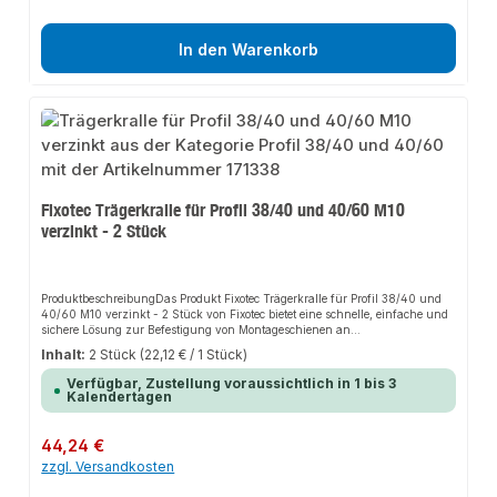
In den Warenkorb
Fixotec Trägerkralle für Profil 38/40 und 40/60 M10
verzinkt - 2 Stück
ProduktbeschreibungDas Produkt Fixotec Trägerkralle für Profil 38/40 und
40/60 M10 verzinkt - 2 Stück von Fixotec bietet eine schnelle, einfache und
sichere Lösung zur Befestigung von Montageschienen an
Trägerkonstruktionen. Dank der unterschiedlichen Längen der Krallenseiten
Inhalt:
2 Stück
(22,12 € / 1 Stück)
sorgt es für perfekten Halt und passt sich flexibel an verschiedene
Anwendungsbereiche an. Das robuste Design und die einfache Montage
Verfügbar, Zustellung voraussichtlich in 1 bis 3
machen dieses Produkt zu einer zuverlässigen Wahl für jede
Kalendertagen
Installation.EigenschaftenRobustes DesignEinfache
MontageUnterschiedliche Längen der KrallenseitenPassgenau für T-
TrägerAnwendungsbereicheRohrleitungenBauteileMontageschienenGebäude
Regulärer Preis:
44,24 €
technikProduktdatenMaterial: Verzinkter StahlOberfläche:
zzgl. Versandkosten
KorrosionsbeständigKompatibilität: Profil 38/40 und 40/60In unserem
Sortiment finden Sie auch passende Zubehörteile sowie weitere Produkte für