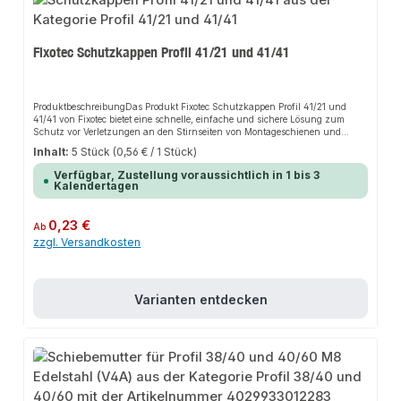
Fixotec Schutzkappen Profil 41/21 und 41/41
ProduktbeschreibungDas Produkt Fixotec Schutzkappen Profil 41/21 und
41/41 von Fixotec bietet eine schnelle, einfache und sichere Lösung zum
Schutz vor Verletzungen an den Stirnseiten von Montageschienen und
Schienenkonsolen. Dank der hohen Passgenauigkeit sorgt es für perfekten
Inhalt:
5 Stück
(0,56 € / 1 Stück)
Halt und passt sich flexibel an verschiedene Anwendungsbereiche an. Das
robuste Design und die einfache Montage machen dieses Produkt zu einer
Verfügbar, Zustellung voraussichtlich in 1 bis 3
zuverlässigen Wahl für jede Installation.EigenschaftenRobustes
Kalendertagen
DesignEinfache MontageHohe PassgenauigkeitSchutz vor
VerletzungenAnwendungsbereicheRohrleitungenBauteileMontageschienenG
ebäudetechnikProduktdatenMaterial: Hochwertiger KunststoffOberfläche:
Regulärer Preis:
0,23 €
Ab
GlattKompatibilität: Profil 41/21 und 41/41In unserem Sortiment finden Sie
zzgl. Versandkosten
auch passende Zubehörteile sowie weitere Produkte für den Anschluss.
Varianten entdecken