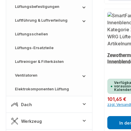
Lüftungsbefestigungen
Luftführung & Luftverteilung
Lüftungsschellen
Lüftungs-Ersatzteile
Zewotherm
Innenblend
Luftreiniger & Filterkästen
Ventilatoren
Verfügba
voraussic
Elektrokomponenten Lüftung
Kalende
Regulärer Preis:
101,65 €
Dach
zzgl. Versan
Werkzeug
In de