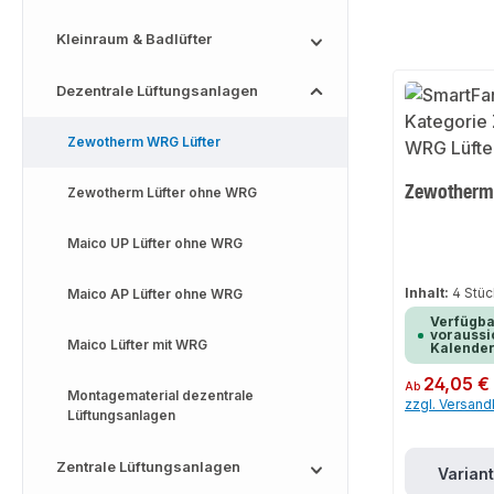
Kleinraum & Badlüfter
Dezentrale Lüftungsanlagen
Zewotherm WRG Lüfter
Zewotherm 
Zewotherm Lüfter ohne WRG
Maico UP Lüfter ohne WRG
Inhalt:
4 Stü
Maico AP Lüfter ohne WRG
Verfügba
voraussic
Maico Lüfter mit WRG
Kalende
Regulärer Preis:
24,05 €
Ab
Montagematerial dezentrale
zzgl. Versan
Lüftungsanlagen
Zentrale Lüftungsanlagen
Varian