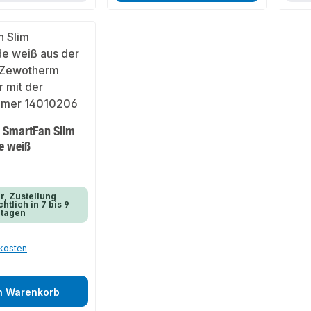
 SmartFan Slim
e weiß
r, Zustellung
htlich in 7 bis 9
rtagen
dkosten
n Warenkorb