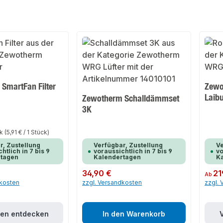
SmartFan Filter
Zewo
Laib
Zewotherm Schalldämmset
3K
ck
(5,91 € / 1 Stück)
r, Zustellung
Verfügbar, Zustellung
Ve
htlich in 7 bis 9
voraussichtlich in 7 bis 9
vo
rtagen
Kalendertagen
K
Regulärer Preis:
34,90 €
Regulär
21
Ab
dkosten
zzgl. Versandkosten
zzgl.
ten entdecken
In den Warenkorb