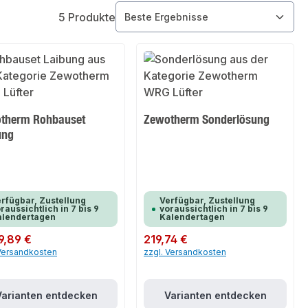
5 Produkte
therm Rohbauset
Zewotherm Sonderlösung
ung
rfügbar, Zustellung
Verfügbar, Zustellung
raussichtlich in 7 bis 9
voraussichtlich in 7 bis 9
alendertagen
Kalendertagen
er Preis:
9,89 €
Regulärer Preis:
219,74 €
 Versandkosten
zzgl. Versandkosten
Varianten entdecken
Varianten entdecken