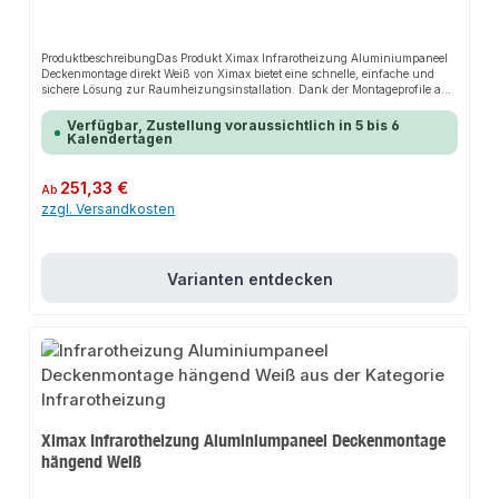
ProduktbeschreibungDas Produkt Ximax Infrarotheizung Aluminiumpaneel
Deckenmontage direkt Weiß von Ximax bietet eine schnelle, einfache und
sichere Lösung zur Raumheizungsinstallation. Dank der Montageprofile auf
der Rückseite sorgt es für perfekten Halt und passt sich flexibel an
verschiedene Raumtypen an. Das robuste Design und die einfache Montage
Verfügbar, Zustellung voraussichtlich in 5 bis 6
machen dieses Produkt zu einer zuverlässigen Wahl für jede Installation. Die
Kalendertagen
Infrarotheizung ist ideal für Badezimmer, Wohn- oder Schlafzimmer
geeignet.EigenschaftenEnergiesparendRobuste BauweiseEinfache
MontageMontageprofile auf der
Regulärer Preis:
251,33 €
Ab
RückseiteAnwendungsbereicheBadezimmerWohnräumeSchlafzimmerProduk
zzgl. Versandkosten
tdatenMaterial: AluminiumFarbe: WeißAnschluss: SteckdoseIn unserem
Sortiment finden Sie auch passende Zubehörteile sowie weitere Produkte für
den Anschluss.
Varianten entdecken
Ximax Infrarotheizung Aluminiumpaneel Deckenmontage
hängend Weiß