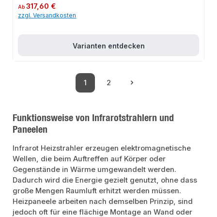
GlasfrontMontageprofile auf der RückseiteEnergiesparend und
Regulärer Preis:
317,60 €
Ab
umweltfreundlichHandwerkerqualität Made in
zzgl. Versandkosten
EuropeAnwendungsbereicheWohnräumeBürosSchlafzimmerProduktdatenFar
be: WeißMaterial Vorderseite: 6 mm GlasscheibeMaterial Rückseite:
Aluminiumfläche mit AufhängevorrichtungMontage: WandmontageIn
unserem Sortiment finden Sie auch passende Thermostatventile sowie
weitere Heizkörper für den Anschluss.
Varianten entdecken
1
2
Seite
Seite
Funktionsweise von Infrarotstrahlern und
Paneelen
Infrarot Heizstrahler erzeugen elektromagnetische
Wellen, die beim Auftreffen auf Körper oder
Gegenstände in Wärme umgewandelt werden.
Dadurch wird die Energie gezielt genutzt, ohne dass
große Mengen Raumluft erhitzt werden müssen.
Heizpaneele arbeiten nach demselben Prinzip, sind
jedoch oft für eine flächige Montage an Wand oder