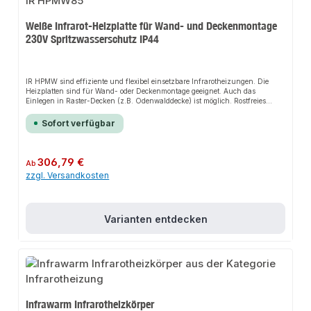
Weiße Infrarot-Heizplatte für Wand- und Deckenmontage
230V Spritzwasserschutz IP44
IR HPMW sind effiziente und flexibel einsetzbare Infrarotheizungen. Die
Heizplatten sind für Wand- oder Deckenmontage geeignet. Auch das
Einlegen in Raster-Decken (z.B. Odenwalddecke) ist möglich. Rostfreies
Stahl-Gehäuse, verzinkt, pulverbeschichtet weiß, RAL 9016 Feinstruktur.
Schutzart IP44, hitzebeständige Anschlussleitung, ca. 2 m, mit Schuko-
Sofort verfügbar
Stecker. Oberflächentemperatur ca. 95°C bei Wandmontage / ca. 110°C bei
Deckenmontage. Flaches Design, nur 15mm tief, ca. 35mm inkl.
Montagebügel. Leistungsstufen von 140 W bis 850 W, 230V~.
Regulärer Preis:
306,79 €
Ab
zzgl. Versandkosten
Varianten entdecken
Infrawarm Infrarotheizkörper