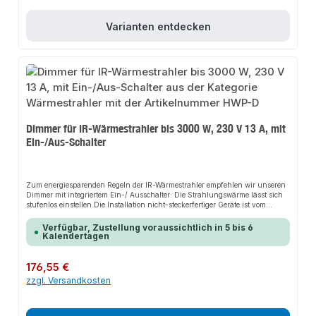
Varianten entdecken
Dimmer für IR-Wärmestrahler bis 3000 W, 230 V 13 A, mit
Ein-/Aus-Schalter
Zum energiesparenden Regeln der IR-Wärmestrahler empfehlen wir unseren
Dimmer mit integriertem Ein-/ Ausschalter: Die Strahlungswärme lässt sich
stufenlos einstellen.Die Installation nicht-steckerfertiger Geräte ist vom
jeweiligen Netzbetreiber oder von einem eingetragenen Fachbetrieb
vorzunehmen.
Verfügbar, Zustellung voraussichtlich in 5 bis 6
Kalendertagen
Regulärer Preis:
176,55 €
zzgl. Versandkosten