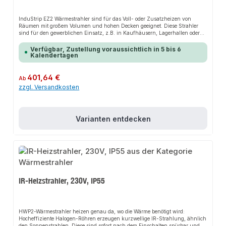
InduStrip EZ2 Wärmestrahler sind für das Voll- oder Zusatzheizen von
Räumen mit großem Volumen und hohen Decken geeignet. Diese Strahler
sind für den gewerblichen Einsatz, z.B. in Kaufhäusern, Lagerhallen oder
Industriegebäuden vorgesehen. Die Heizelemente emittieren kein Licht und
dank dem klaren Design integriert sich der EZ2 unauffällig in die
Verfügbar, Zustellung voraussichtlich in 5 bis 6
Elektroinstallation. Optimale Montagehöhe bis 3,5m.Die Installation nicht-
Kalendertagen
steckerfertiger Geräte ist vom jeweiligen Netzbetreiber oder von einem
eingetragenen Fachbetrieb vorzunehmen.
Regulärer Preis:
401,64 €
Ab
zzgl. Versandkosten
Varianten entdecken
IR-Heizstrahler, 230V, IP55
HWP2-Wärmestrahler heizen genau da, wo die Wärme benötigt wird:
Hocheffiziente Halogen-Röhren erzeugen kurzwellige IR-Strahlung, ähnlich
den Sonnenstrahlen. Diese sind sofort nach dem Einschalten spürbar und