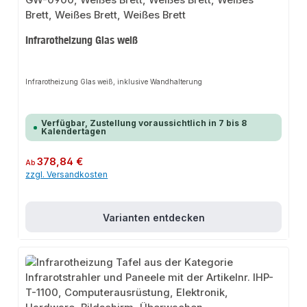
Infrarotheizung Glas weiß
Infrarotheizung Glas weiß, inklusive Wandhalterung
Verfügbar, Zustellung voraussichtlich in 7 bis 8
Kalendertagen
Regulärer Preis:
378,84 €
Ab
zzgl. Versandkosten
Varianten entdecken