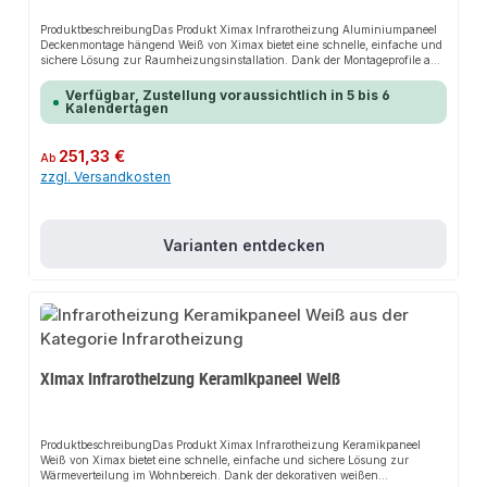
ProduktbeschreibungDas Produkt Ximax Infrarotheizung Aluminiumpaneel
Deckenmontage hängend Weiß von Ximax bietet eine schnelle, einfache und
sichere Lösung zur Raumheizungsinstallation. Dank der Montageprofile auf
der Rückseite sorgt es für perfekten Halt und passt sich flexibel an
verschiedene Raumtypen an. Das robuste Design und die einfache Montage
Verfügbar, Zustellung voraussichtlich in 5 bis 6
machen dieses Produkt zu einer zuverlässigen Wahl für jede Installation. Die
Kalendertagen
Infrarotheizung ist ideal für Badezimmer, Wohn- oder Schlafzimmer
geeignet.EigenschaftenEnergiesparendRobuste BauweiseEinfache
MontageMontageprofile auf der
Regulärer Preis:
251,33 €
Ab
RückseiteAnwendungsbereicheBadezimmerWohnräumeSchlafzimmerProduk
zzgl. Versandkosten
tdatenMaterial: AluminiumFarbe: WeißAnschluss: SteckdoseIn unserem
Sortiment finden Sie auch passende Zubehörteile sowie weitere Produkte für
den Anschluss.
Varianten entdecken
Ximax Infrarotheizung Keramikpaneel Weiß
ProduktbeschreibungDas Produkt Ximax Infrarotheizung Keramikpaneel
Weiß von Ximax bietet eine schnelle, einfache und sichere Lösung zur
Wärmeverteilung im Wohnbereich. Dank der dekorativen weißen