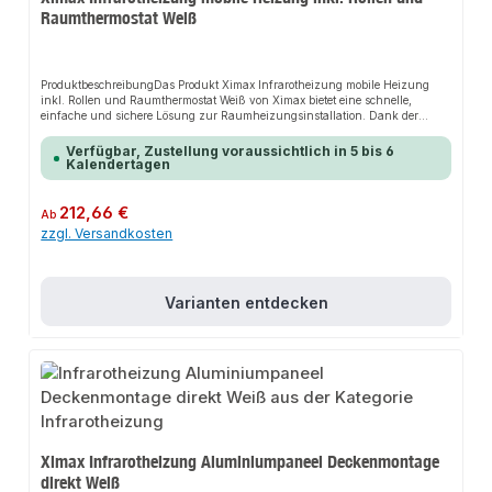
Raumthermostat Weiß
ProduktbeschreibungDas Produkt Ximax Infrarotheizung mobile Heizung
inkl. Rollen und Raumthermostat Weiß von Ximax bietet eine schnelle,
einfache und sichere Lösung zur Raumheizungsinstallation. Dank der
kombinierten Raumhüllentemperierung und Konvektion sorgt es für
perfekten Halt und passt sich flexibel an verschiedene Raumtypen an. Das
Verfügbar, Zustellung voraussichtlich in 5 bis 6
robuste Design und die einfache Montage machen dieses Produkt zu einer
Kalendertagen
zuverlässigen Wahl für jede Installation. Die Halterungen sind flexibel
einsetzbar: entweder mit Rollen als mobile Standheizung oder zur direkten
Montage an die Wand. Der eingebaute digitale Raumthermostat mit
Regulärer Preis:
212,66 €
Ab
Temperaturfühler ermöglicht eine präzise Einstellung der gewünschten
zzgl. Versandkosten
Raumtemperatur.EigenschaftenEnergiesparendRobuste BauweiseEinfache
MontageInkl. Rollen und
RaumthermostatAnwendungsbereicheBadezimmerWohnräumeSchlafzimmer
ProduktdatenMaterial: AluminiumFarbe: WeißAnschluss: SteckdoseIn
unserem Sortiment finden Sie auch passende Zubehörteile sowie weitere
Varianten entdecken
Produkte für den Anschluss.
Ximax Infrarotheizung Aluminiumpaneel Deckenmontage
direkt Weiß