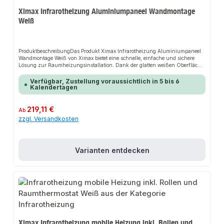
Ximax Infrarotheizung Aluminiumpaneel Wandmontage
Weiß
ProduktbeschreibungDas Produkt Ximax Infrarotheizung Aluminiumpaneel
Wandmontage Weiß von Ximax bietet eine schnelle, einfache und sichere
Lösung zur Raumheizungsinstallation. Dank der glatten weißen Oberfläche
und des weißen Aluminiumrahmens sorgt es für perfekten Halt und passt
sich flexibel an verschiedene Wohnbereiche an. Das robuste Design und die
Verfügbar, Zustellung voraussichtlich in 5 bis 6
einfache Montage machen dieses Produkt zu einer zuverlässigen Wahl für
Kalendertagen
jede Installation. Die Montageprofile auf der Rückseite ermöglichen eine
einfache Wandmontage.EigenschaftenEnergiesparendRobuste
BauweiseEinfache MontageWeiße
Regulärer Preis:
219,11 €
Ab
AluminiumoberflächeAnwendungsbereicheWohnräumeBürosSchlafzimmerP
zzgl. Versandkosten
roduktdatenMaterial: AluminiumFarbe: WeißAnschluss: SteckdoseIn
unserem Sortiment finden Sie auch passende Zubehörteile sowie weitere
Produkte für den Anschluss.
Varianten entdecken
Ximax Infrarotheizung mobile Heizung inkl. Rollen und