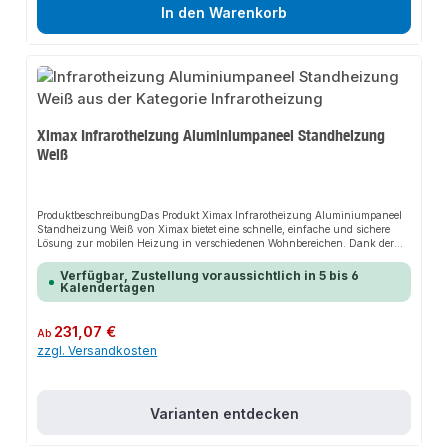
In den Warenkorb
Ximax Infrarotheizung Aluminiumpaneel Standheizung
Weiß
ProduktbeschreibungDas Produkt Ximax Infrarotheizung Aluminiumpaneel
Standheizung Weiß von Ximax bietet eine schnelle, einfache und sichere
Lösung zur mobilen Heizung in verschiedenen Wohnbereichen. Dank der
pulverbeschichteten Metalloberfläche sorgt es für perfekten Halt und passt
sich flexibel an verschiedene Wohn- und Arbeitsbereiche an. Das robuste
Verfügbar, Zustellung voraussichtlich in 5 bis 6
Design und die einfache Montage machen dieses Produkt zu einer
Kalendertagen
zuverlässigen Wahl für jede Installation.EigenschaftenMobile
InfrarotheizungPulverbeschichtete MetalloberflächeEinfach zu
installierenBequem in der
Regulärer Preis:
231,07 €
Ab
VerwendungUmweltfreundlichAnwendungsbereicheWohnräumeArbeitsbereic
zzgl. Versandkosten
heBereiche ohne ZentralheizungProduktdatenFarbe: WeißMaterial
Vorderseite: Pulverbeschichtete MetalloberflächeMaterial Rückseite:
Aluminiumfläche mit AufhängevorrichtungRahmenfarbe: Aluminium,
weißVorderseite: Aluminium, beschichtet matt weißMaße Standfüße: Breite:
60 mm, Höhe: 200 mm, Tiefe: 45 mmAnschluss: SteckdoseAnschluss-
Varianten entdecken
Spannung: 230 V (50 Hz)Abstrahlung: 140°Reichweite: ca. 2,5 bis 3 Meter
spürbar, effektiv ca. 5 MeterHeizelement: Kohlenstoff-Nickel mit Nano-