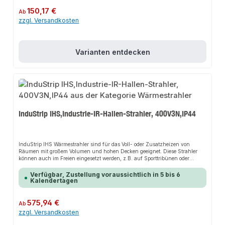
Regulärer Preis:
150,17 €
Ab
zzgl. Versandkosten
Varianten entdecken
InduStrip IHS,Industrie-IR-Hallen-Strahler, 400V3N,IP44
InduStrip IHS Wärmestrahler sind für das Voll- oder Zusatzheizen von
Räumen mit großem Volumen und hohen Decken geeignet. Diese Strahler
können auch im Freien eingesetzt werden, z.B. auf Sporttribünen oder
Laderampen, um diese trocken und frostfrei zu halten. Robustes Industrie-
Design, rostfreies Gehäuse (verzinkt), hochglänzende Aluminium-
Verfügbar, Zustellung voraussichtlich in 5 bis 6
Reflektoren. Optimale Montagehöhe bis 5,5m.Die Installation nicht-
Kalendertagen
steckerfertiger Geräte ist vom jeweiligen Netzbetreiber oder von einem
eingetragenen Fachbetrieb vorzunehmen.
Regulärer Preis:
575,94 €
Ab
zzgl. Versandkosten