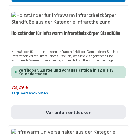
(NiMh 2,4 V, > 50 Stunden)Schutzart IP20Arbeitstemperatur 0 °C bis 40 °C
Holzständer für Infrawarm Infrarotheizkörper Standfüße
Holzständer für Ihre Infrawarm Infrarotheizkörper. Damit könen Sie Ihre
Infrarotheizkörper überall dort aufstellen, wo Sie die angenehme und
wohltuende Wärme unserer einzigartigen Infrarotheizungen benötigen.
Verfügbar, Zustellung voraussichtlich in 12 bis 13
Kalendertagen
Regulärer Preis:
73,29 €
zzgl. Versandkosten
Varianten entdecken