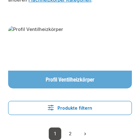
anderen
Flachheizkörper Kategorien
.
Kategoriegalerie überspringen
Profil Ventilheizkörper
Produkte filtern
1
2
Seite
Seite