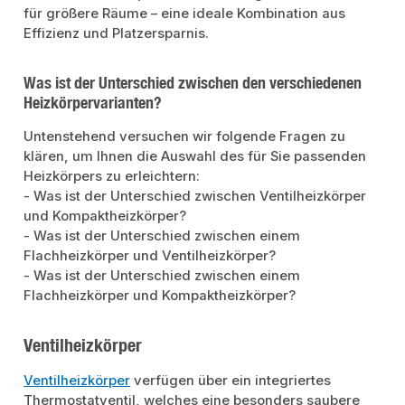
ModernisierungenDer Purmo Compact eignet sich ideal als
für größere Räume – eine ideale Kombination aus
Modernisierungsheizkörper. Die Bauhöhen 400, 550 und 950 mm sind
speziell auf die Nabenabstände der alten DIN-Radiatoren abgestimmt. Es
Effizienz und Platzersparnis.
stehen 16 verschiedene Baulängen zur Auswahl.
Was ist der Unterschied zwischen den verschiedenen
Heizkörpervarianten?
Untenstehend versuchen wir folgende Fragen zu
klären, um Ihnen die Auswahl des für Sie passenden
Heizkörpers zu erleichtern:
- Was ist der Unterschied zwischen Ventilheizkörper
und Kompaktheizkörper?
- Was ist der Unterschied zwischen einem
Flachheizkörper und Ventilheizkörper?
- Was ist der Unterschied zwischen einem
Flachheizkörper und Kompaktheizkörper?
Ventilheizkörper
Ventilheizkörper
verfügen über ein integriertes
Thermostatventil, welches eine besonders saubere