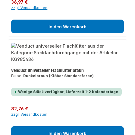
Regulärer Preis:
36,97 €
zzgl. Versandkosten
In den Warenkorb
Venduct universeller Flachlüfter braun
Farbe:
Dunkelbraun (Klöber Standardfarbe)
Wenige Stück verfügbar, Lieferzeit 1-2 Kalendertage
Regulärer Preis:
82,76 €
zzgl. Versandkosten
In den Warenkorb