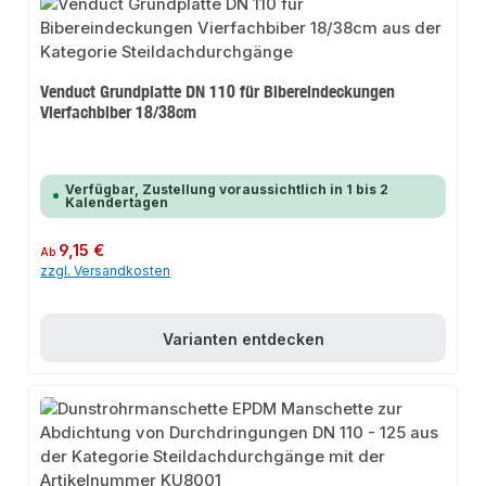
Venduct Grundplatte DN 110 für Bibereindeckungen
Vierfachbiber 18/38cm
Verfügbar, Zustellung voraussichtlich in 1 bis 2
Kalendertagen
Regulärer Preis:
9,15 €
Ab
zzgl. Versandkosten
Varianten entdecken