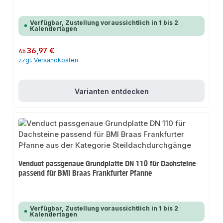
Verfügbar, Zustellung voraussichtlich in 1 bis 2
Kalendertagen
Regulärer Preis:
36,97 €
Ab
zzgl. Versandkosten
Varianten entdecken
Venduct passgenaue Grundplatte DN 110 für Dachsteine
passend für BMI Braas Frankfurter Pfanne
Verfügbar, Zustellung voraussichtlich in 1 bis 2
Kalendertagen