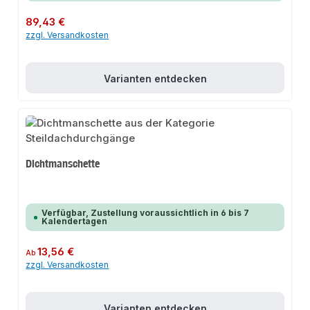
Regulärer Preis:
89,43 €
zzgl. Versandkosten
Varianten entdecken
Dichtmanschette
Verfügbar, Zustellung voraussichtlich in 6 bis 7
Kalendertagen
Regulärer Preis:
13,56 €
Ab
zzgl. Versandkosten
Varianten entdecken