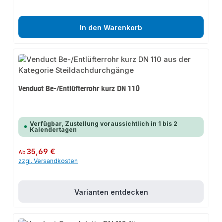
In den Warenkorb
Venduct Be-/Entlüfterrohr kurz DN 110
Verfügbar, Zustellung voraussichtlich in 1 bis 2
Kalendertagen
Regulärer Preis:
35,69 €
Ab
zzgl. Versandkosten
Varianten entdecken