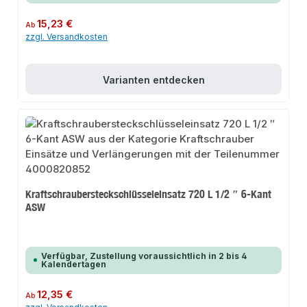
Regulärer Preis:
15,23 €
Ab
zzgl. Versandkosten
Varianten entdecken
Kraftschraubersteckschlüsseleinsatz 720 L 1/2 ″ 6-Kant
ASW
Verfügbar, Zustellung voraussichtlich in 2 bis 4
Kalendertagen
Regulärer Preis:
12,35 €
Ab