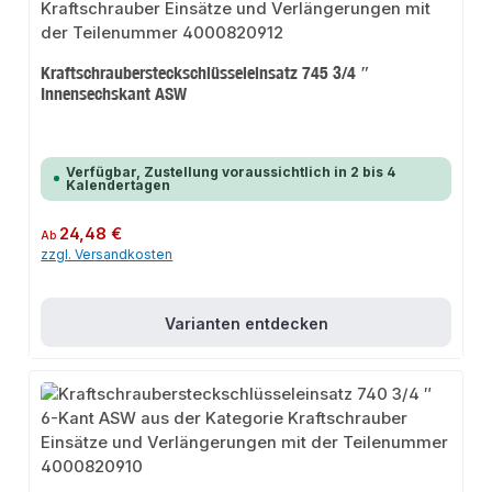
Kraftschraubersteckschlüsseleinsatz 745 3/4 ″
Innensechskant ASW
Verfügbar, Zustellung voraussichtlich in 2 bis 4
Kalendertagen
Regulärer Preis:
24,48 €
Ab
zzgl. Versandkosten
Varianten entdecken