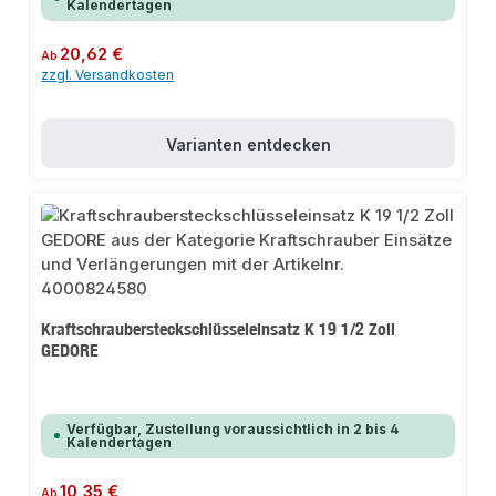
Kalendertagen
Regulärer Preis:
20,62 €
Ab
zzgl. Versandkosten
Varianten entdecken
Kraftschraubersteckschlüsseleinsatz K 19 1/2 Zoll
GEDORE
Verfügbar, Zustellung voraussichtlich in 2 bis 4
Kalendertagen
Regulärer Preis:
10,35 €
Ab