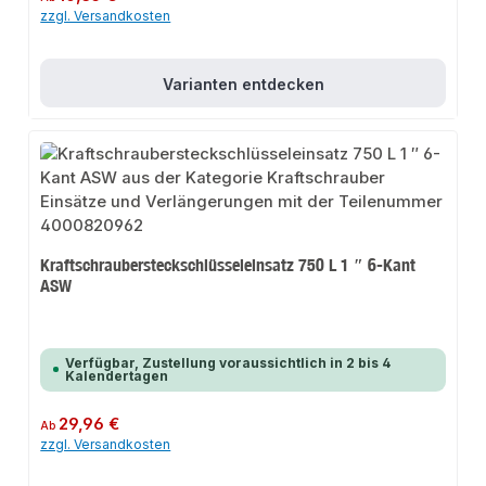
zzgl. Versandkosten
Varianten entdecken
Kraftschraubersteckschlüsseleinsatz 750 L 1 ″ 6-Kant
ASW
Verfügbar, Zustellung voraussichtlich in 2 bis 4
Kalendertagen
Regulärer Preis:
29,96 €
Ab
zzgl. Versandkosten