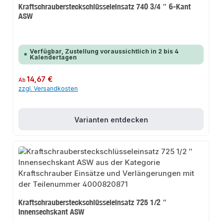
Kraftschraubersteckschlüsseleinsatz 740 3/4 ″ 6-Kant
ASW
Verfügbar, Zustellung voraussichtlich in 2 bis 4
Kalendertagen
Regulärer Preis:
14,67 €
Ab
zzgl. Versandkosten
Varianten entdecken
Kraftschraubersteckschlüsseleinsatz 725 1/2 ″
Innensechskant ASW