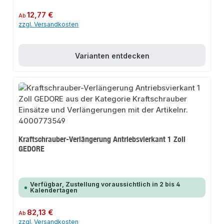
Regulärer Preis:
12,77 €
Ab
zzgl. Versandkosten
Varianten entdecken
Kraftschrauber-Verlängerung Antriebsvierkant 1 Zoll
GEDORE
Verfügbar, Zustellung voraussichtlich in 2 bis 4
Kalendertagen
Regulärer Preis:
82,13 €
Ab
zzgl. Versandkosten