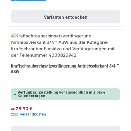
Varianten entdecken
Kraftschraubereinsatzverlängerung Antriebsvierkant 3/4 ″
ASW
Verfügbar, Zustellung voraussichtlich in 2 bis 4
Kalendertagen
Regulärer Preis:
28,90 €
Ab
zzgl. Versandkosten