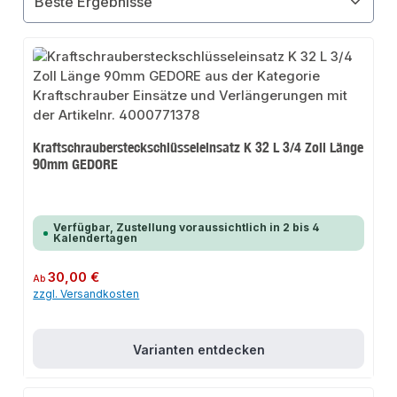
Kraftschraubersteckschlüsseleinsatz K 32 L 3/4 Zoll Länge
90mm GEDORE
Verfügbar, Zustellung voraussichtlich in 2 bis 4
Kalendertagen
Regulärer Preis:
30,00 €
Ab
zzgl. Versandkosten
Varianten entdecken