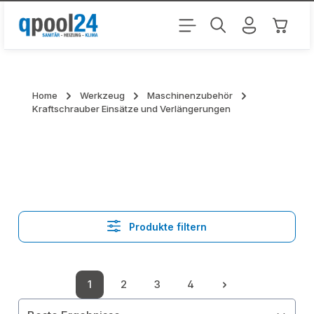
Zum Hauptinhalt springen
Warenk
Home
Werkzeug
Maschinenzubehör
Kraftschrauber Einsätze und Verlängerungen
Produkte filtern
1
2
3
4
Seite
Seite
Seite
Seite