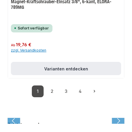
Magnet-Kraftschrauber-Einsatz 3/8", 6-kant, ELORA-
789MG
Sofort verfügbar
Regulärer Preis:
19,76 €
Ab
zzgl. Versandkosten
Varianten entdecken
1
2
3
4
Seite
Seite
Seite
Seite
Zuletzt angesehen: