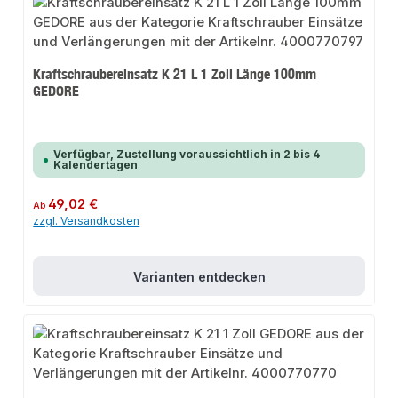
Kraftschraubereinsatz K 21 L 1 Zoll Länge 100mm
GEDORE
Verfügbar, Zustellung voraussichtlich in 2 bis 4
Kalendertagen
Regulärer Preis:
49,02 €
Ab
zzgl. Versandkosten
Varianten entdecken