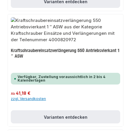
Varianten entdecken
Kraftschraubereinsatzverlängerung 550 Antriebsvierkant 1
″ ASW
Verfügbar, Zustellung voraussichtlich in 2 bis 4
Kalendertagen
Regulärer Preis:
41,18 €
Ab
zzgl. Versandkosten
Varianten entdecken