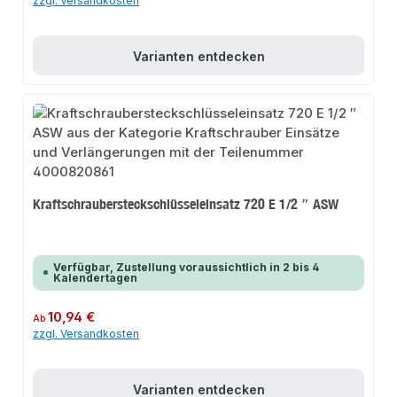
zzgl. Versandkosten
Varianten entdecken
Kraftschraubersteckschlüsseleinsatz 720 E 1/2 ″ ASW
Verfügbar, Zustellung voraussichtlich in 2 bis 4
Kalendertagen
Regulärer Preis:
10,94 €
Ab
zzgl. Versandkosten
Varianten entdecken