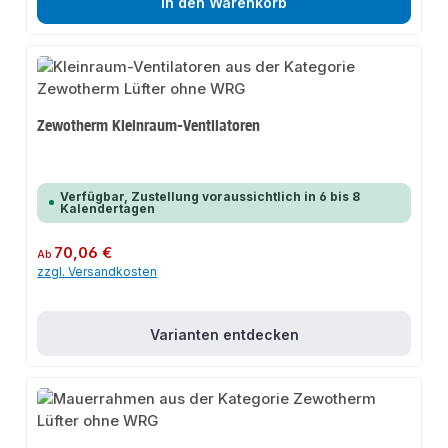
In den Warenkorb
Zewotherm Kleinraum-Ventilatoren
Verfügbar, Zustellung voraussichtlich in 6 bis 8
Kalendertagen
Regulärer Preis:
70,06 €
Ab
zzgl. Versandkosten
Varianten entdecken