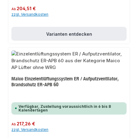
Regulärer Preis:
204,51 €
Ab
zzgl. Versandkosten
Varianten entdecken
Maico Einzelentlüftungssystem ER / Aufputzventilator,
Brandschutz ER-APB 60
Verfügbar, Zustellung voraussichtlich in 6 bis 8
Kalendertagen
Regulärer Preis:
217,26 €
Ab
zzgl. Versandkosten