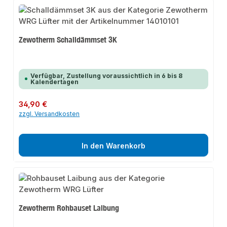
Zewotherm Schalldämmset 3K
Verfügbar, Zustellung voraussichtlich in 6 bis 8
Kalendertagen
Regulärer Preis:
34,90 €
zzgl. Versandkosten
In den Warenkorb
Zewotherm Rohbauset Laibung