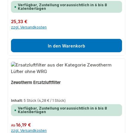
Verfügbar, Zustellung voraussichtlich in 6 bis 8
Kalendertagen
Regulärer Preis:
25,33 €
zzgl. Versandkosten
In den Warenkorb
Zewotherm Ersatzluftfilter
Inhalt:
5 Stück
(4,28 € / 1 Stück)
Verfügbar, Zustellung voraussichtlich in 6 bis 8
Kalendertagen
Regulärer Preis:
16,19 €
Ab
zzgl. Versandkosten