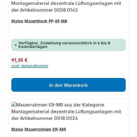
Maico Mauerblock PP 45 MB
Verfügbar, Zustellung voraussichtlich in 6 bis 8
Kalendertagen
Regulärer Preis:
91,35 €
zzgl. Versandkosten
In den Warenkorb
Maico Mauerrahmen ER-MR