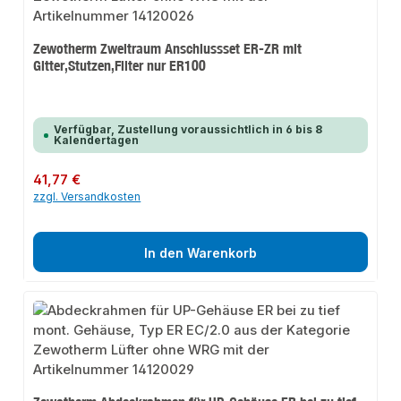
Zewotherm Zweitraum Anschlussset ER-ZR mit
Gitter,Stutzen,Filter nur ER100
Verfügbar, Zustellung voraussichtlich in 6 bis 8
Kalendertagen
Regulärer Preis:
41,77 €
zzgl. Versandkosten
In den Warenkorb