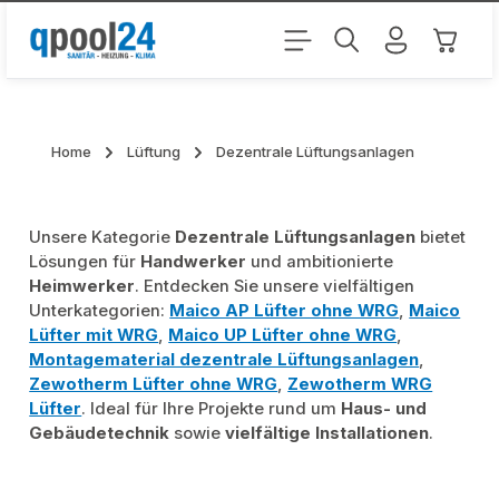
Zum Hauptinhalt springen
Warenk
Home
Lüftung
Dezentrale Lüftungsanlagen
Unsere Kategorie
Dezentrale Lüftungsanlagen
bietet
Lösungen für
Handwerker
und ambitionierte
Heimwerker
. Entdecken Sie unsere vielfältigen
Unterkategorien:
Maico AP Lüfter ohne WRG
,
Maico
Lüfter mit WRG
,
Maico UP Lüfter ohne WRG
,
Montagematerial dezentrale Lüftungsanlagen
,
Zewotherm Lüfter ohne WRG
,
Zewotherm WRG
Lüfter
. Ideal für Ihre Projekte rund um
Haus- und
Gebäudetechnik
sowie
vielfältige Installationen
.