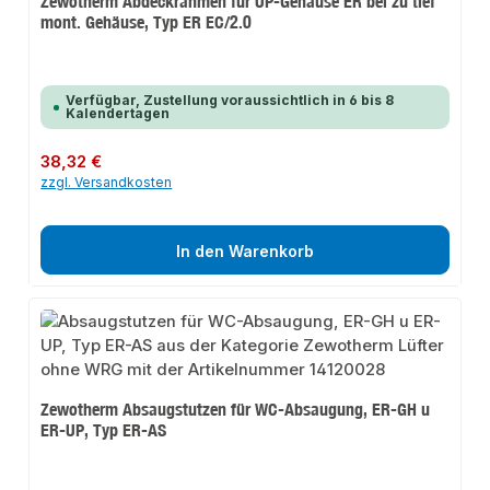
Zewotherm Abdeckrahmen für UP-Gehäuse ER bei zu tief
mont. Gehäuse, Typ ER EC/2.0
Verfügbar, Zustellung voraussichtlich in 6 bis 8
Kalendertagen
Regulärer Preis:
38,32 €
zzgl. Versandkosten
In den Warenkorb
Zewotherm Absaugstutzen für WC-Absaugung, ER-GH u
ER-UP, Typ ER-AS