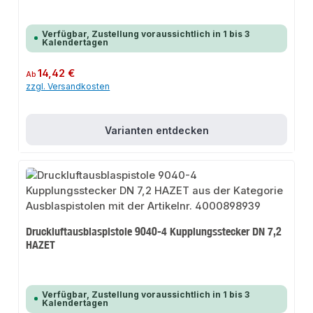
Verfügbar, Zustellung voraussichtlich in 1 bis 3
Kalendertagen
Regulärer Preis:
14,42 €
Ab
zzgl. Versandkosten
Varianten entdecken
Druckluftausblaspistole 9040-4 Kupplungsstecker DN 7,2
HAZET
Verfügbar, Zustellung voraussichtlich in 1 bis 3
Kalendertagen