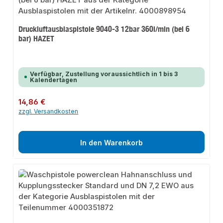
Druckluftausblaspistole 9040-3 12bar 360l/min (bei 6
bar) HAZET
Verfügbar, Zustellung voraussichtlich in 1 bis 3
Kalendertagen
Regulärer Preis:
14,86 €
zzgl. Versandkosten
In den Warenkorb