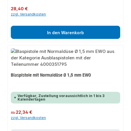
Regulärer Preis:
28,40 €
zzgl. Versandkosten
In den Warenkorb
Blaspistole mit Normaldüse Ø 1,5 mm EWO
Verfügbar, Zustellung voraussichtlich in 1 bis 3
Kalendertagen
Regulärer Preis:
22,34 €
Ab
zzgl. Versandkosten