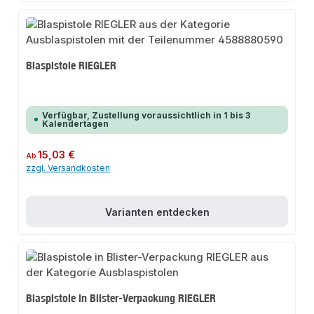
Blaspistole RIEGLER
Verfügbar, Zustellung voraussichtlich in 1 bis 3
Kalendertagen
Regulärer Preis:
15,03 €
Ab
zzgl. Versandkosten
Varianten entdecken
Blaspistole in Blister-Verpackung RIEGLER