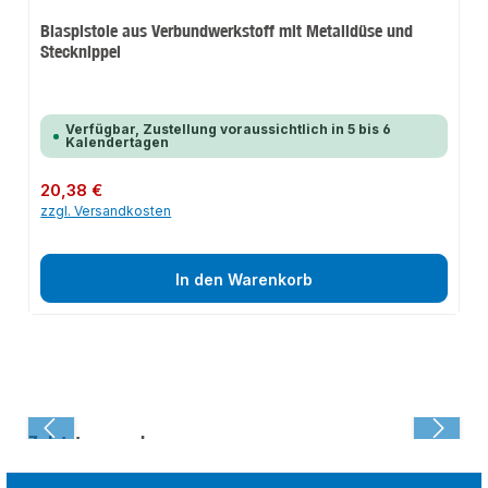
Blaspistole aus Verbundwerkstoff mit Metalldüse und
Stecknippel
Verfügbar, Zustellung voraussichtlich in 5 bis 6
Kalendertagen
Regulärer Preis:
20,38 €
zzgl. Versandkosten
In den Warenkorb
Zuletzt angesehen: