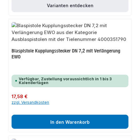
Varianten entdecken
Blaspistole Kupplungsstecker DN 7,2 mit Verlängerung
EWO
Verfügbar, Zustellung voraussichtlich in 1 bis 3
Kalendertagen
Regulärer Preis:
17,58 €
zzgl. Versandkosten
In den Warenkorb