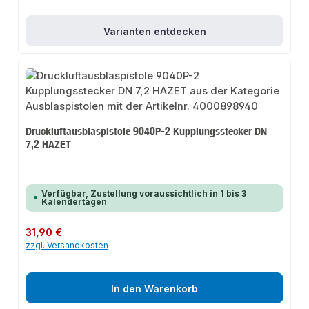
Varianten entdecken
Druckluftausblaspistole 9040P-2 Kupplungsstecker DN
7,2 HAZET
Verfügbar, Zustellung voraussichtlich in 1 bis 3
Kalendertagen
Regulärer Preis:
31,90 €
zzgl. Versandkosten
In den Warenkorb