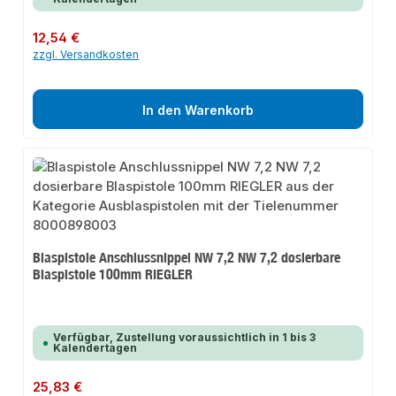
Regulärer Preis:
12,54 €
zzgl. Versandkosten
In den Warenkorb
Blaspistole Anschlussnippel NW 7,2 NW 7,2 dosierbare
Blaspistole 100mm RIEGLER
Verfügbar, Zustellung voraussichtlich in 1 bis 3
Kalendertagen
Regulärer Preis:
25,83 €