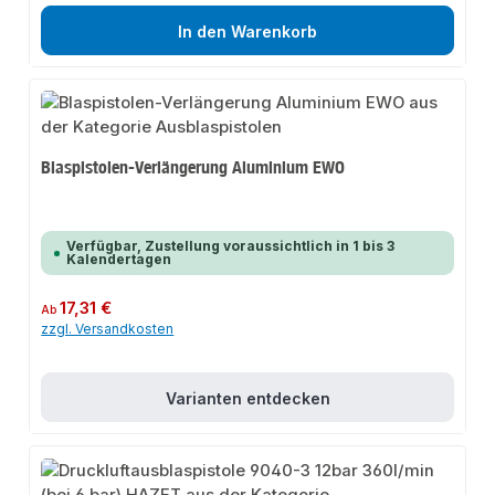
In den Warenkorb
Blaspistolen-Verlängerung Aluminium EWO
Verfügbar, Zustellung voraussichtlich in 1 bis 3
Kalendertagen
Regulärer Preis:
17,31 €
Ab
zzgl. Versandkosten
Varianten entdecken