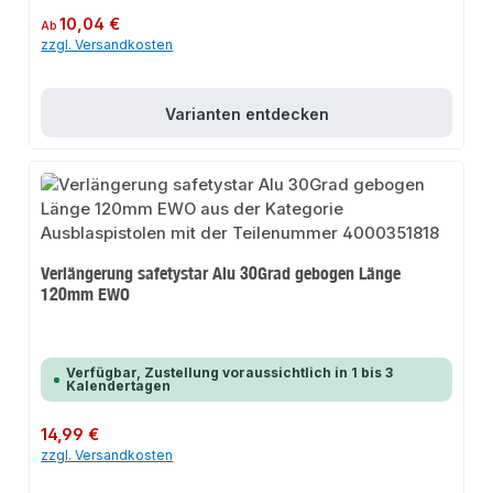
Regulärer Preis:
10,04 €
Ab
zzgl. Versandkosten
Varianten entdecken
Verlängerung safetystar Alu 30Grad gebogen Länge
120mm EWO
Verfügbar, Zustellung voraussichtlich in 1 bis 3
Kalendertagen
Regulärer Preis:
14,99 €
zzgl. Versandkosten