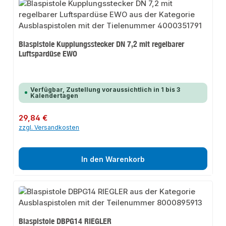
Blaspistole Kupplungsstecker DN 7,2 mit regelbarer
Luftspardüse EWO
Verfügbar, Zustellung voraussichtlich in 1 bis 3
Kalendertagen
Regulärer Preis:
29,84 €
zzgl. Versandkosten
In den Warenkorb
Blaspistole DBPG14 RIEGLER