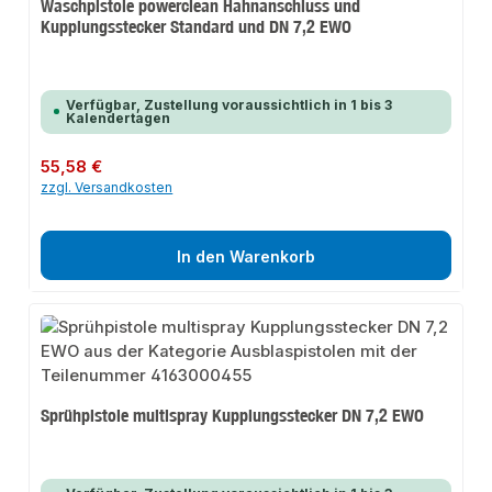
Waschpistole powerclean Hahnanschluss und
Kupplungsstecker Standard und DN 7,2 EWO
Verfügbar, Zustellung voraussichtlich in 1 bis 3
Kalendertagen
Regulärer Preis:
55,58 €
zzgl. Versandkosten
In den Warenkorb
Sprühpistole multispray Kupplungsstecker DN 7,2 EWO