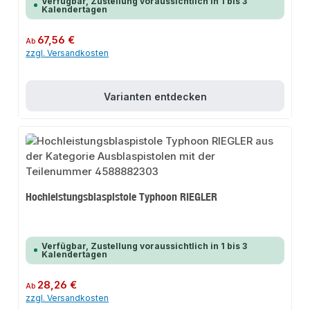
Verfügbar, Zustellung voraussichtlich in 1 bis 3
Kalendertagen
Regulärer Preis:
67,56 €
Ab
zzgl. Versandkosten
Varianten entdecken
Hochleistungsblaspistole Typhoon RIEGLER
Verfügbar, Zustellung voraussichtlich in 1 bis 3
Kalendertagen
Regulärer Preis:
28,26 €
Ab
zzgl. Versandkosten