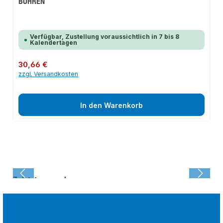
BOHREN
Verfügbar, Zustellung voraussichtlich in 7 bis 8
Kalendertagen
Regulärer Preis:
30,66 €
zzgl. Versandkosten
In den Warenkorb
Zuletzt angesehen: