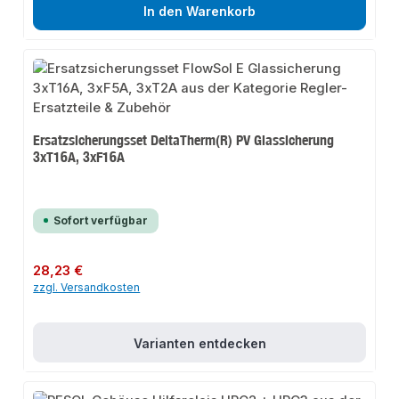
In den Warenkorb
Ersatzsicherungsset DeltaTherm(R) PV Glassicherung
3xT16A, 3xF16A
Sofort verfügbar
Regulärer Preis:
28,23 €
zzgl. Versandkosten
Varianten entdecken