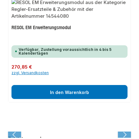
RESOL EM Erweiterungsmodul
Verfügbar, Zustellung voraussichtlich in 4 bis 5
Kalendertagen
Regulärer Preis:
270,85 €
zzgl. Versandkosten
In den Warenkorb
Zuletzt angesehen: