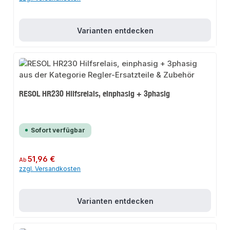
Varianten entdecken
RESOL HR230 Hilfsrelais, einphasig + 3phasig
Sofort verfügbar
Regulärer Preis:
51,96 €
Ab
zzgl. Versandkosten
Varianten entdecken