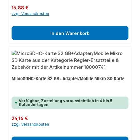
Regulärer Preis:
15,88 €
zzgl. Versandkosten
In den Warenkorb
MicroSDHC-Karte 32 GB+Adapter/Mobile Mikro SD Karte
Verfügbar, Zustellung voraussichtlich in 4 bis 5
Kalendertagen
Regulärer Preis:
24,16 €
zzgl. Versandkosten