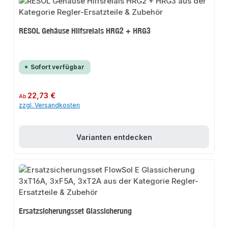
RESOL Gehäuse Hilfsrelais HRG2 + HRG3
Sofort verfügbar
Regulärer Preis:
22,73 €
Ab
zzgl. Versandkosten
Varianten entdecken
Ersatzsicherungsset Glassicherung