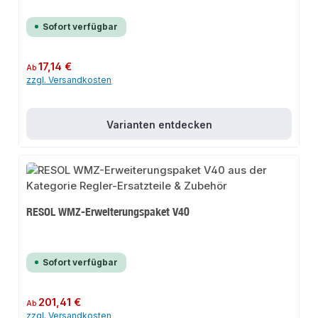
Sofort verfügbar
Regulärer Preis:
17,14 €
Ab
zzgl. Versandkosten
Varianten entdecken
RESOL WMZ-Erweiterungspaket V40
Sofort verfügbar
Regulärer Preis:
201,41 €
Ab
zzgl. Versandkosten