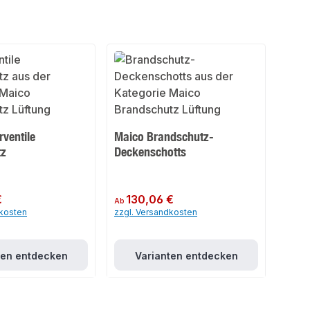
rventile
Maico Brandschutz-
tz
Deckenschotts
€
Regulärer Preis:
130,06 €
Ab
dkosten
zzgl. Versandkosten
ten entdecken
Varianten entdecken