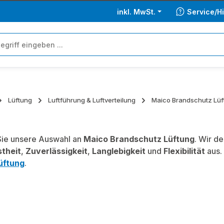
inkl. MwSt.
Service/Hi
Lüftung
Luftführung & Luftverteilung
Maico Brandschutz Lüf
ie unsere Auswahl an
Maico Brandschutz Lüftung
. Wir d
theit
,
Zuverlässigkeit
,
Langlebigkeit
und
Flexibilität
aus.
üftung
.