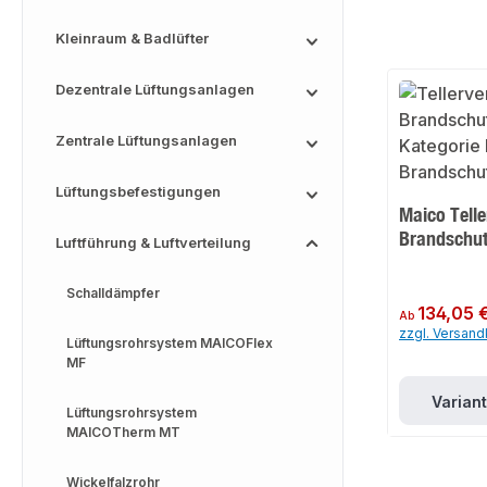
Kleinraum & Badlüfter
Dezentrale Lüftungsanlagen
Zentrale Lüftungsanlagen
Lüftungsbefestigungen
Maico Telle
Brandschu
Luftführung & Luftverteilung
Schalldämpfer
Regulärer Preis:
134,05 
Ab
zzgl. Versan
Lüftungsrohrsystem MAICOFlex
MF
Varian
Lüftungsrohrsystem
MAICOTherm MT
Wickelfalzrohr