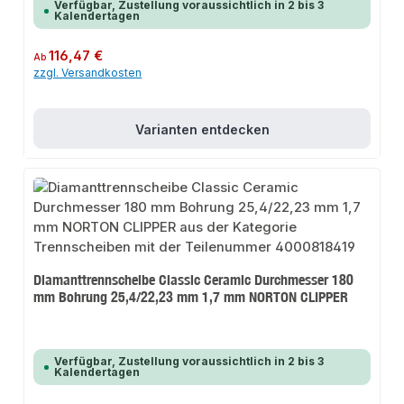
Verfügbar, Zustellung voraussichtlich in 2 bis 3
Kalendertagen
Regulärer Preis:
116,47 €
Ab
zzgl. Versandkosten
Varianten entdecken
Diamanttrennscheibe Classic Ceramic Durchmesser 180
mm Bohrung 25,4/22,23 mm 1,7 mm NORTON CLIPPER
Verfügbar, Zustellung voraussichtlich in 2 bis 3
Kalendertagen