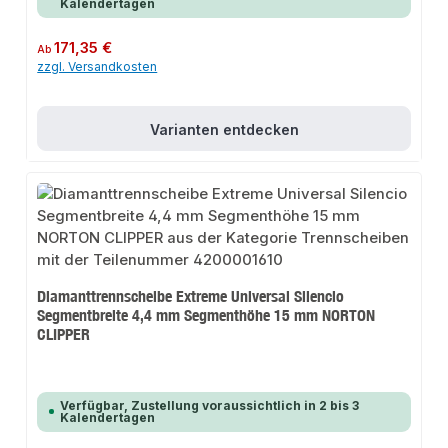
Kalendertagen
Regulärer Preis:
171,35 €
Ab
zzgl. Versandkosten
Varianten entdecken
Diamanttrennscheibe Extreme Universal Silencio
Segmentbreite 4,4 mm Segmenthöhe 15 mm NORTON
CLIPPER
Verfügbar, Zustellung voraussichtlich in 2 bis 3
Kalendertagen