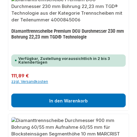
Diamanttrennscheibe Premium DCU Durchmesser 230 mm
Bohrung 22,23 mm TGD® Technologie
Verfügbar, Zustellung voraussichtlich in 2 bis 3
Kalendertagen
Regulärer Preis:
111,89 €
zzgl. Versandkosten
In den Warenkorb