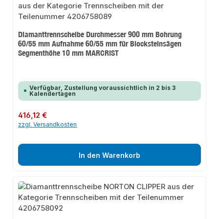
Diamanttrennscheibe Durchmesser 900 mm Bohrung
60/55 mm Aufnahme 60/55 mm für Blocksteinsägen
Segmenthöhe 10 mm MARCRIST
Verfügbar, Zustellung voraussichtlich in 2 bis 3
Kalendertagen
Regulärer Preis:
416,12 €
zzgl. Versandkosten
In den Warenkorb