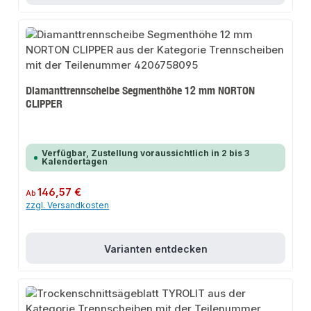
Diamanttrennscheibe Segmenthöhe 12 mm NORTON
CLIPPER
Verfügbar, Zustellung voraussichtlich in 2 bis 3
Kalendertagen
Regulärer Preis:
146,57 €
Ab
zzgl. Versandkosten
Varianten entdecken