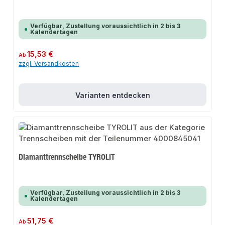
Verfügbar, Zustellung voraussichtlich in 2 bis 3
Kalendertagen
Regulärer Preis:
15,53 €
Ab
zzgl. Versandkosten
Varianten entdecken
Diamanttrennscheibe TYROLIT
Verfügbar, Zustellung voraussichtlich in 2 bis 3
Kalendertagen
Regulärer Preis:
51,75 €
Ab