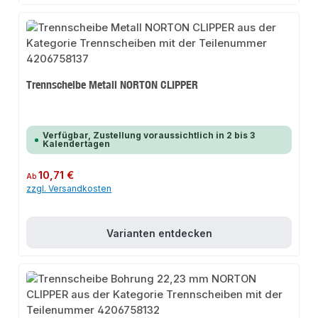
Trennscheibe Metall NORTON CLIPPER
Verfügbar, Zustellung voraussichtlich in 2 bis 3
Kalendertagen
Regulärer Preis:
10,71 €
Ab
zzgl. Versandkosten
Varianten entdecken