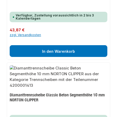
Verfügbar, Zustellung voraussichtlich in 2 bis 3
Kalendertagen
Regulärer Preis:
43,87 €
zzgl. Versandkosten
In den Warenkorb
Diamanttrennscheibe Classic Beton Segmenthöhe 10 mm
NORTON CLIPPER