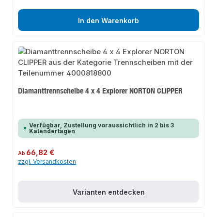
In den Warenkorb
Diamanttrennscheibe 4 x 4 Explorer NORTON CLIPPER
Verfügbar, Zustellung voraussichtlich in 2 bis 3
Kalendertagen
Regulärer Preis:
66,82 €
Ab
zzgl. Versandkosten
Varianten entdecken