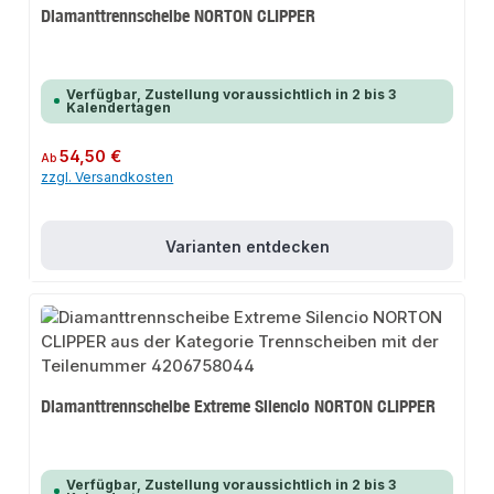
Diamanttrennscheibe NORTON CLIPPER
Verfügbar, Zustellung voraussichtlich in 2 bis 3
Kalendertagen
Regulärer Preis:
54,50 €
Ab
zzgl. Versandkosten
Varianten entdecken
Diamanttrennscheibe Extreme Silencio NORTON CLIPPER
Verfügbar, Zustellung voraussichtlich in 2 bis 3