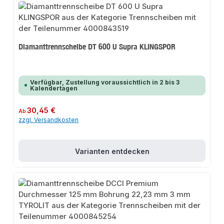
Diamanttrennscheibe DT 600 U Supra KLINGSPOR
Verfügbar, Zustellung voraussichtlich in 2 bis 3
Kalendertagen
Regulärer Preis:
30,45 €
Ab
zzgl. Versandkosten
Varianten entdecken