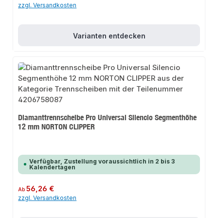
zzgl. Versandkosten
Varianten entdecken
Diamanttrennscheibe Pro Universal Silencio Segmenthöhe
12 mm NORTON CLIPPER
Verfügbar, Zustellung voraussichtlich in 2 bis 3
Kalendertagen
Regulärer Preis:
56,26 €
Ab
zzgl. Versandkosten