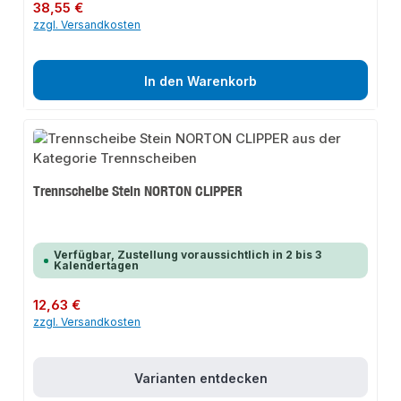
Regulärer Preis:
38,55 €
zzgl. Versandkosten
In den Warenkorb
Trennscheibe Stein NORTON CLIPPER
Verfügbar, Zustellung voraussichtlich in 2 bis 3
Kalendertagen
Regulärer Preis:
12,63 €
zzgl. Versandkosten
Varianten entdecken