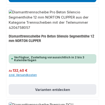
Diamanttrennscheibe Pro Beton Silencio Segmenthöhe 12
mm NORTON CLIPPER
Verfügbar, Zustellung voraussichtlich in 2 bis 3
Kalendertagen
Regulärer Preis:
132,40 €
Ab
zzgl. Versandkosten
Varianten entdecken