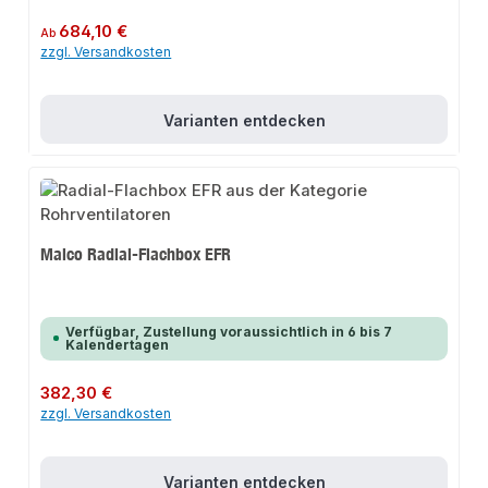
Regulärer Preis:
684,10 €
Ab
zzgl. Versandkosten
Varianten entdecken
Maico Radial-Flachbox EFR
Verfügbar, Zustellung voraussichtlich in 6 bis 7
Kalendertagen
Regulärer Preis:
382,30 €
zzgl. Versandkosten
Varianten entdecken