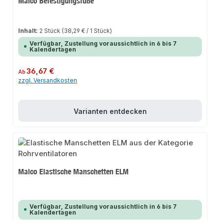
Maico Befestigungsfüße
Inhalt:
2 Stück
(38,29 € / 1 Stück)
Verfügbar, Zustellung voraussichtlich in 6 bis 7
Kalendertagen
Regulärer Preis:
36,67 €
Ab
zzgl. Versandkosten
Varianten entdecken
Maico Elastische Manschetten ELM
Verfügbar, Zustellung voraussichtlich in 6 bis 7
Kalendertagen