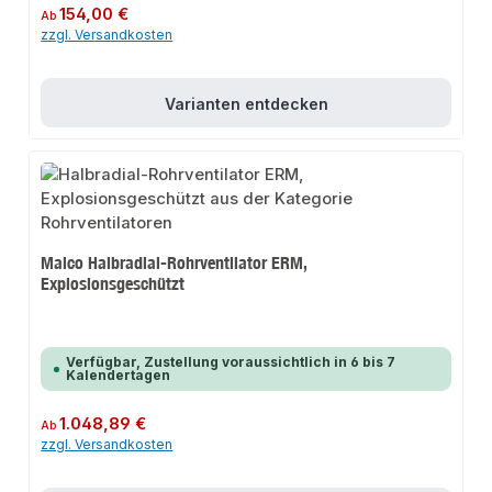
Regulärer Preis:
154,00 €
Ab
zzgl. Versandkosten
Varianten entdecken
Maico Halbradial-Rohrventilator ERM,
Explosionsgeschützt
Verfügbar, Zustellung voraussichtlich in 6 bis 7
Kalendertagen
Regulärer Preis:
1.048,89 €
Ab
zzgl. Versandkosten