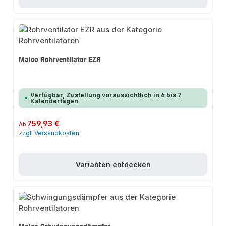
Maico Rohrventilator EZR
Verfügbar, Zustellung voraussichtlich in 6 bis 7
Kalendertagen
Regulärer Preis:
759,93 €
Ab
zzgl. Versandkosten
Varianten entdecken