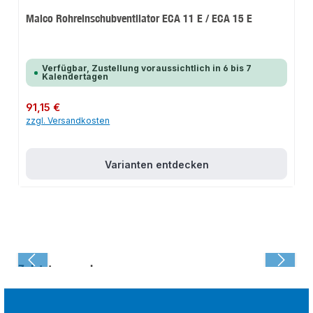
Maico Rohreinschubventilator ECA 11 E / ECA 15 E
Verfügbar, Zustellung voraussichtlich in 6 bis 7
Kalendertagen
Regulärer Preis:
91,15 €
zzgl. Versandkosten
Varianten entdecken
Zuletzt angesehen: