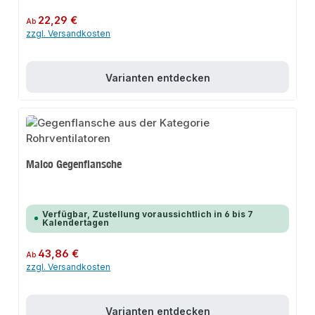
Regulärer Preis:
22,29 €
Ab
zzgl. Versandkosten
Varianten entdecken
Maico Gegenflansche
Verfügbar, Zustellung voraussichtlich in 6 bis 7
Kalendertagen
Regulärer Preis:
43,86 €
Ab
zzgl. Versandkosten
Varianten entdecken