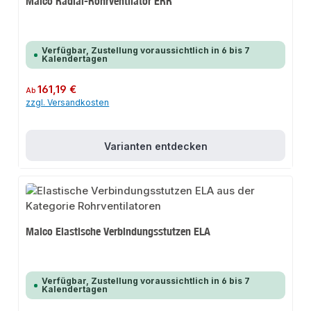
Maico Radial-Rohrventilator ERR
Verfügbar, Zustellung voraussichtlich in 6 bis 7
Kalendertagen
Regulärer Preis:
161,19 €
Ab
zzgl. Versandkosten
Varianten entdecken
Maico Elastische Verbindungsstutzen ELA
Verfügbar, Zustellung voraussichtlich in 6 bis 7
Kalendertagen