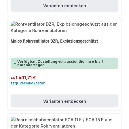
Varianten entdecken
Maico Rohrventilator DZR, Explosionsgeschützt
Verfügbar, Zustellung voraussichtlich in 6 bis 7
Kalendertagen
Regulärer Preis:
1.401,71 €
Ab
zzgl. Versandkosten
Varianten entdecken