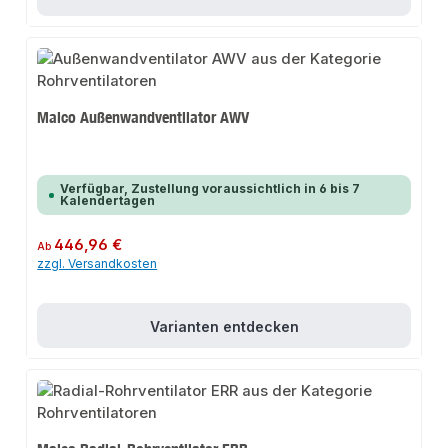
Maico Außenwandventilator AWV
Verfügbar, Zustellung voraussichtlich in 6 bis 7
Kalendertagen
Regulärer Preis:
446,96 €
Ab
zzgl. Versandkosten
Varianten entdecken