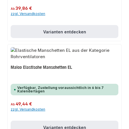
Regulärer Preis:
39,86 €
Ab
zzgl. Versandkosten
Varianten entdecken
Maico Elastische Manschetten EL
Verfügbar, Zustellung voraussichtlich in 6 bis 7
Kalendertagen
Regulärer Preis:
49,44 €
Ab
zzgl. Versandkosten
Varianten entdecken