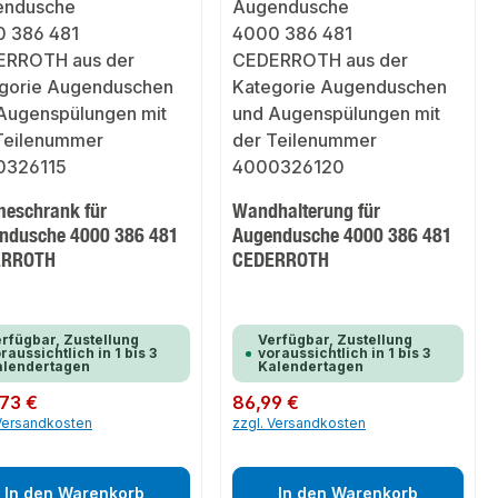
eschrank für
Wandhalterung für
ndusche 4000 386 481
Augendusche 4000 386 481
ERROTH
CEDERROTH
rfügbar, Zustellung
Verfügbar, Zustellung
raussichtlich in 1 bis 3
voraussichtlich in 1 bis 3
alendertagen
Kalendertagen
er Preis:
73 €
Regulärer Preis:
86,99 €
 Versandkosten
zzgl. Versandkosten
In den Warenkorb
In den Warenkorb