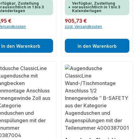
rfügbar, Zustellung
Verfügbar, Zustellung
raussichtlich in 1 bis 3
voraussichtlich in 1 bis 3
alendertagen
Kalendertagen
er Preis:
7,95 €
Regulärer Preis:
905,73 €
 Versandkosten
zzgl. Versandkosten
In den Warenkorb
In den Warenkorb