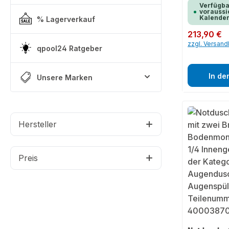
Verfügba
voraussic
Kalende
% Lagerverkauf
Regulärer Preis:
213,90 €
zzgl. Versan
qpool24 Ratgeber
In de
Unsere Marken
Hersteller
Preis