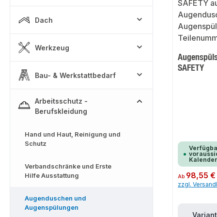
Dach
Werkzeug
Augenspül
SAFETY
Bau- & Werkstattbedarf
Arbeitsschutz -
Berufskleidung
Hand und Haut, Reinigung und
Schutz
Verfügba
voraussic
Kalende
Verbandschränke und Erste
Regulärer Preis:
98,55 €
Hilfe Ausstattung
Ab
zzgl. Versan
Augenduschen und
Augenspülungen
Varian