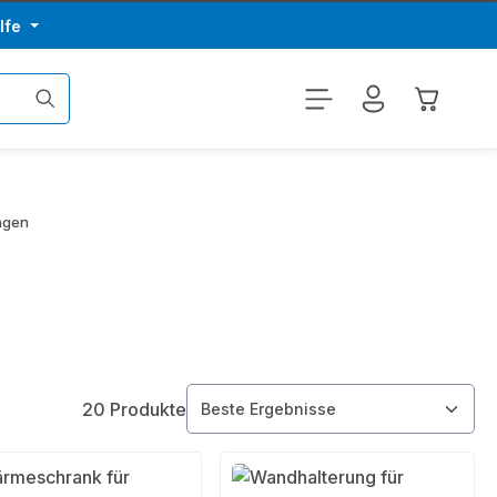
lfe
Warenkor
ngen
20 Produkte