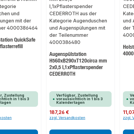
tation QuickSafe
lasterrefill
Holst
4000
Augenspülstation
H560xB290xT120circa mm
2x0,5 l,1xPflasterspender
CEDERROTH
r, Zustellung
Verfügbar, Zustellung
Ve
htlich in 1 bis 3
voraussichtlich in 1 bis 3
vo
rtagen
Kalendertagen
K
Regulärer Preis:
187,26 €
Regulär
11,0
dkosten
zzgl. Versandkosten
zzgl.