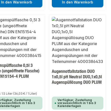
In den Warenkorb
In den Warenkorb
spülflasche 0,5l 3
 (ungeöffnete Flasche)
Augennotfallstation DUO
EN15154-4 PLUM
1x0,5l pH Neutral DUO,1x0,5l
Augenspüllösung DUO PLUM
:
1.5 Liter
(36,03 € / 1 Liter)
rfügbar, Zustellung
Verfügbar, Zustellung
raussichtlich in 1 bis 3
voraussichtlich in 1 bis 3
alendertagen
Kalendertagen