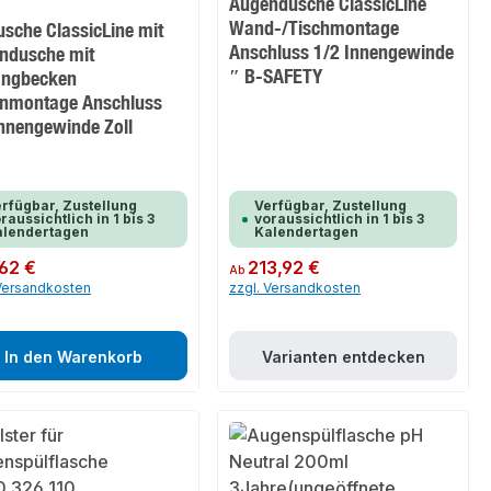
Augendusche ClassicLine
Wand-/Tischmontage
usche ClassicLine mit
Anschluss 1/2 Innengewinde
ndusche mit
″ B-SAFETY
angbecken
nmontage Anschluss
Innengewinde Zoll
rfügbar, Zustellung
Verfügbar, Zustellung
raussichtlich in 1 bis 3
voraussichtlich in 1 bis 3
alendertagen
Kalendertagen
er Preis:
62 €
Regulärer Preis:
213,92 €
Ab
 Versandkosten
zzgl. Versandkosten
In den Warenkorb
Varianten entdecken