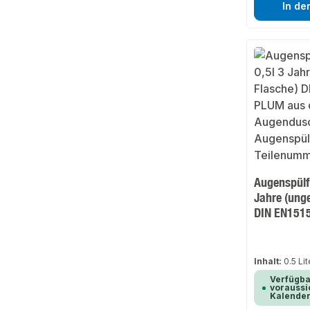
In de
Augenspülf
Jahre (unge
DIN EN151
Inhalt:
0.5 Li
Verfügba
voraussic
Kalende