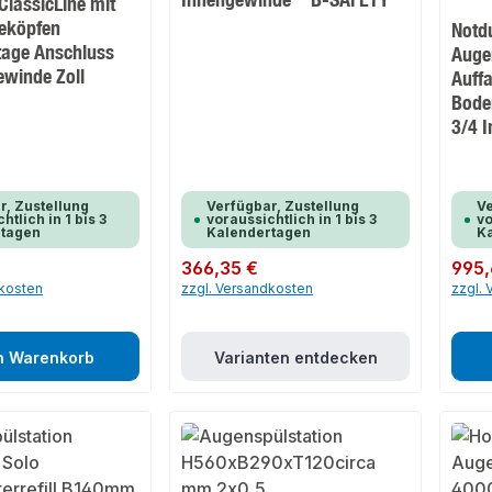
ClassicLine mit
eköpfen
Notd
age Anschluss
Auge
ewinde Zoll
Auff
Bode
3/4 
r, Zustellung
Verfügbar, Zustellung
Ve
htlich in 1 bis 3
voraussichtlich in 1 bis 3
vo
rtagen
Kalendertagen
K
Regulärer Preis:
366,35 €
Regulär
995,
dkosten
zzgl. Versandkosten
zzgl.
n Warenkorb
Varianten entdecken