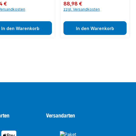
er Preis:
4 €
Regulärer Preis:
88,98 €
 Versandkosten
zzgl. Versandkosten
In den Warenkorb
In den Warenkorb
rten
Versandarten