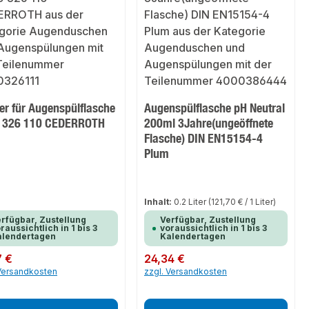
er für Augenspülflasche
Augenspülflasche pH Neutral
 326 110 CEDERROTH
200ml 3Jahre(ungeöffnete
Flasche) DIN EN15154-4
Plum
Inhalt:
0.2 Liter
(121,70 € / 1 Liter)
rfügbar, Zustellung
Verfügbar, Zustellung
raussichtlich in 1 bis 3
voraussichtlich in 1 bis 3
alendertagen
Kalendertagen
er Preis:
7 €
Regulärer Preis:
24,34 €
 Versandkosten
zzgl. Versandkosten