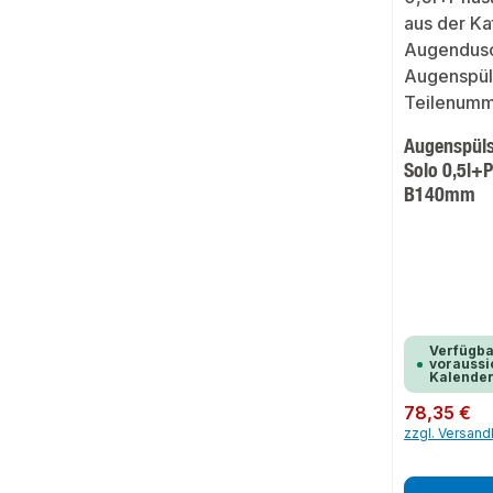
Augenspüls
Solo 0,5l+Pf
B140mm
Verfügba
voraussic
Kalende
Regulärer Preis:
78,35 €
zzgl. Versan