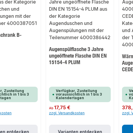
schrank B-
Augenspülflasche 3 Jahre
ungeöffnete Flasche DIN EN
Wärm
15154-4 PLUM
Auge
CED
r, Zustellung
Verfügbar, Zustellung
Ve
htlich in 1 bis 3
voraussichtlich in 1 bis 3
vo
rtagen
Kalendertagen
K
Regulärer Preis:
17,75 €
Regulär
378,
Ab
dkosten
zzgl. Versandkosten
zzgl.
ten entdecken
Varianten entdecken