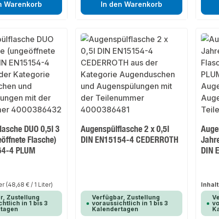
n Warenkorb
In den Warenkorb
lasche DUO 0,5l 3
Augenspülflasche 2 x 0,5l
Augen
öffnete Flasche)
DIN EN15154-4 CEDERROTH
Jahre
54-4 PLUM
DIN 
ter
(48,68 € / 1 Liter)
Inhalt
r, Zustellung
Verfügbar, Zustellung
Ve
htlich in 1 bis 3
voraussichtlich in 1 bis 3
vo
rtagen
Kalendertagen
K