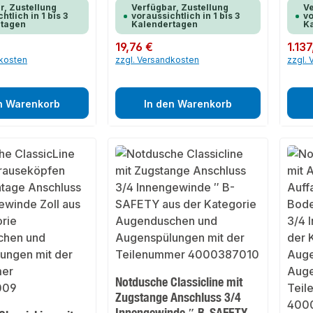
r, Zustellung
Verfügbar, Zustellung
Ve
htlich in 1 bis 3
voraussichtlich in 1 bis 3
vo
rtagen
Kalendertagen
K
Regulärer Preis:
19,76 €
Regulär
1.13
dkosten
zzgl. Versandkosten
zzgl.
n Warenkorb
In den Warenkorb
Notdusche Classicline mit
Zugstange Anschluss 3/4
Innengewinde ″ B-SAFETY