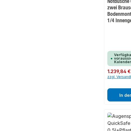
Notdusche 
zwei Braus
Bodenmont
1/4 Inneng
Verfügba
voraussic
Kalende
Regulärer Preis:
1.239,84 €
zzgl. Versan
In de